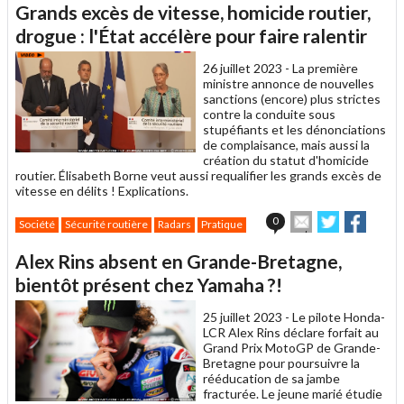
article
Twitter
Facebook
Grands excès de vitesse, homicide routier,
à
un
drogue : l'État accélère pour faire ralentir
ami
26 juillet 2023 -
La première
ministre annonce de nouvelles
sanctions (encore) plus strictes
contre la conduite sous
stupéfiants et les dénonciations
de complaisance, mais aussi la
création du statut d'homicide
routier. Élisabeth Borne veut aussi requalifier les grands excès de
vitesse en délits ! Explications.
Envoyer
Partager
Partag
0
Société
Sécurité routière
Radars
Pratique
cet
sur
sur
article
Twitter
Facebook
Alex Rins absent en Grande-Bretagne,
à
un
bientôt présent chez Yamaha ?!
ami
25 juillet 2023 -
Le pilote Honda-
LCR Alex Rins déclare forfait au
Grand Prix MotoGP de Grande-
Bretagne pour poursuivre la
rééducation de sa jambe
fracturée. Le jeune marié étudie