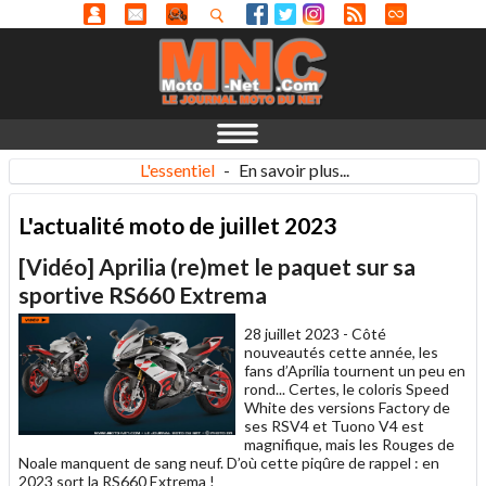
L'essentiel
-
En savoir plus...
L'actualité moto de juillet 2023
[Vidéo] Aprilia (re)met le paquet sur sa
sportive RS660 Extrema
28 juillet 2023 -
Côté
nouveautés cette année, les
fans d’Aprilia tournent un peu en
rond... Certes, le coloris Speed
White des versions Factory de
ses RSV4 et Tuono V4 est
magnifique, mais les Rouges de
Noale manquent de sang neuf. D’où cette piqûre de rappel : en
2023 sort la RS660 Extrema !