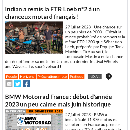
cet
sur
sur
article
Twitter
Facebo
Indian a remis la FTR Loeb n°2 à un
à
un
chanceux motard français !
ami
27 juillet 2023 -
Une chance sur
un peu plus de 9000... C’était la
mince probabilité de remporter la
même FTR 1200 que Sébastien
Loeb, préparée par l’équipe Tank
Machine. Tiré au sort, le
toulousain Martin a eu la chance
de réceptionner sa moto Indian lors du dernier festival Wheels
and Waves... Té, sacré veinard !
0
People
Horizons
Préparations moto
Pratique
INDIAN
Envoyer
Partager
Partager
cet
sur
sur
article
Twitter
Facebook
BMW Motorrad France : début d'année
à
un
2023 un peu calme mais juin historique
ami
27 juillet 2023 -
BMW a
immatriculé 11 875 motos et
scooters en France au premier
semestre 2023, soit un gain de