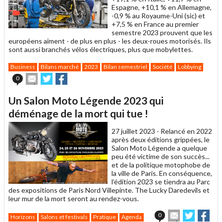
Espagne, +10,1 % en Allemagne,
-0,9 % au Royaume-Uni (sic) et
+7,5 % en France au premier
semestre 2023 prouvent que les
européens aiment - de plus en plus - les deux-roues motorisés. Ils
sont aussi branchés vélos électriques, plus que mobylettes.
Business
Bilans marché
2023
Bilan semestriel
Société
Lobbying
Envoyer
Partager
Partager
0
cet
sur
sur
article
Twitter
Facebook
Un Salon Moto Légende 2023 qui
à
un
déménage de la mort qui tue !
ami
27 juillet 2023 -
Relancé en 2022
après deux éditions grippées, le
Salon Moto Légende a quelque
peu été victime de son succès...
et de la politique motophobe de
la ville de Paris. En conséquence,
l’édition 2023 se tiendra au Parc
des expositions de Paris Nord Villepinte. The Lucky Daredevils et
leur mur de la mort seront au rendez-vous.
Envoyer
Partager
Par
0
Horizons
Salons et festivals
Pratique
Agenda