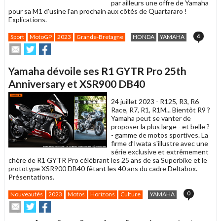
par ailleurs une offre de Yamaha
pour sa M1 d'usine l'an prochain aux côtés de Quartararo !
Explications.
6
Sport
MotoGP
2023
Grande-Bretagne
HONDA
YAMAHA
Envoyer
Partager
Partager
cet
sur
sur
article
Twitter
Facebook
Yamaha dévoile ses R1 GYTR Pro 25th
à
un
Anniversary et XSR900 DB40
ami
24 juillet 2023 -
R125, R3, R6
Race, R7, R1, R1M... Bientôt R9 ?
Yamaha peut se vanter de
proposer la plus large - et belle ?
- gamme de motos sportives. La
firme d’Iwata s'illustre avec une
série exclusive et extrêmement
chère de R1 GYTR Pro célébrant les 25 ans de sa Superbike et le
prototype XSR900 DB40 fêtant les 40 ans du cadre Deltabox.
Présentations.
0
Nouveautés
2023
Motos
Horizons
Culture
YAMAHA
Envoyer
Partager
Partager
cet
sur
sur