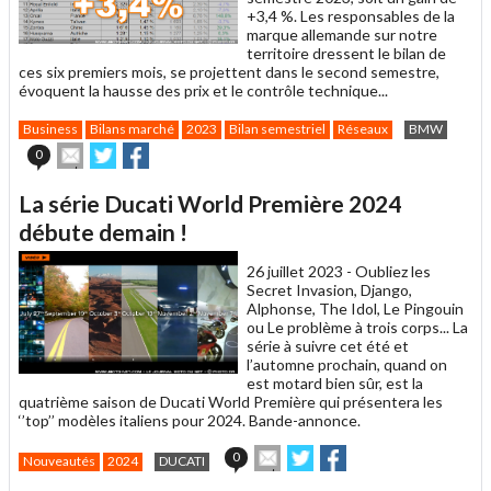
+3,4 %. Les responsables de la
marque allemande sur notre
territoire dressent le bilan de
ces six premiers mois, se projettent dans le second semestre,
évoquent la hausse des prix et le contrôle technique...
Business
Bilans marché
2023
Bilan semestriel
Réseaux
BMW
Envoyer
Partager
Partager
0
cet
sur
sur
article
Twitter
Facebook
La série Ducati World Première 2024
à
un
débute demain !
ami
26 juillet 2023 -
Oubliez les
Secret Invasion, Django,
Alphonse, The Idol, Le Pingouin
ou Le problème à trois corps... La
série à suivre cet été et
l’automne prochain, quand on
est motard bien sûr, est la
quatrième saison de Ducati World Première qui présentera les
‘’top’’ modèles italiens pour 2024. Bande-annonce.
Envoyer
Partager
Partager
0
Nouveautés
2024
DUCATI
cet
sur
sur