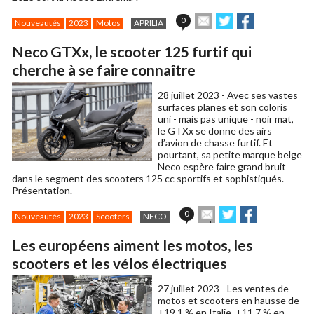
Envoyer
Partager
Partager
0
Nouveautés
2023
Motos
APRILIA
cet
sur
sur
article
Twitter
Facebook
Neco GTXx, le scooter 125 furtif qui
à
un
cherche à se faire connaître
ami
28 juillet 2023 -
Avec ses vastes
surfaces planes et son coloris
uni - mais pas unique - noir mat,
le GTXx se donne des airs
d’avion de chasse furtif. Et
pourtant, sa petite marque belge
Neco espère faire grand bruit
dans le segment des scooters 125 cc sportifs et sophistiqués.
Présentation.
Envoyer
Partager
Partager
0
Nouveautés
2023
Scooters
NECO
cet
sur
sur
article
Twitter
Facebook
Les européens aiment les motos, les
à
un
scooters et les vélos électriques
ami
27 juillet 2023 -
Les ventes de
motos et scooters en hausse de
+19,1 % en Italie, +11,7 % en