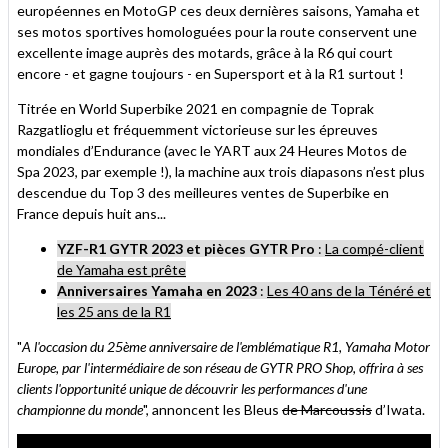
européennes en MotoGP ces deux dernières saisons, Yamaha et
ses motos sportives homologuées pour la route conservent une
excellente image auprès des motards, grâce à la R6 qui court
encore - et gagne toujours - en Supersport et à la R1 surtout !
Titrée en World Superbike 2021 en compagnie de Toprak
Razgatlioglu et fréquemment victorieuse sur les épreuves
mondiales d’Endurance (avec le YART aux 24 Heures Motos de
Spa 2023, par exemple !), la machine aux trois diapasons n’est plus
descendue du Top 3 des meilleures ventes de Superbike en
France depuis huit ans...
YZF-R1 GYTR 2023 et pièces GYTR Pro
:
La compé-client
de Yamaha est prête
Anniversaires Yamaha en 2023
:
Les 40 ans de la Ténéré et
les 25 ans de la R1
"
A l'occasion du 25ème anniversaire de l'emblématique R1, Yamaha Motor
Europe, par l'intermédiaire de son réseau de GYTR PRO Shop, offrira à ses
clients l'opportunité unique de découvrir les performances d'une
championne du monde
", annoncent les Bleus
de Marcoussis
d’Iwata.