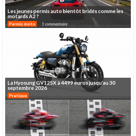
Les
jeunes
permis
auto
bientôt
bridés
comme
les
motards
A2
?
Permis moto
1 commentaire
La
Hyosung
GV125X
à
4499
euros
jusqu'au
30
septembre
2026
Pratique