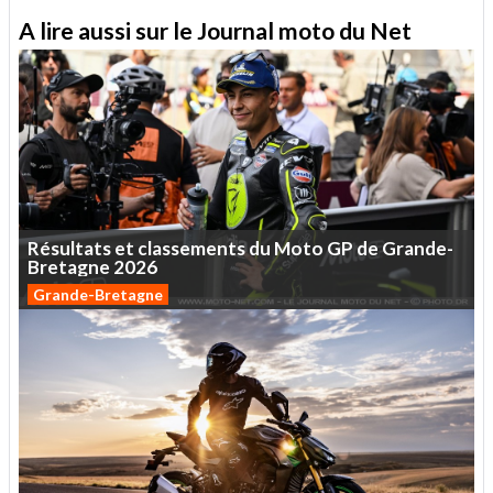
A lire aussi sur le Journal moto du Net
Résultats
et
classements
du
Moto
GP
de
Grande-
Bretagne
2026
Grande-Bretagne