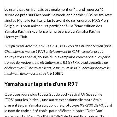
Le grand patron français est également un "grand reporter" à
suivre de près sur Facebook : le week-end dernier, EDS se trouvait
ainsi au Mugello (en Italie, juste avant de se rendre au MXGP en
Belgique !) pour animer - et participer à - la 7ème édition des
Yamaha Racing Experience, en présence du Yamaha Racing
Heritage Club.
"
J'ai pu rouler avec ma YZR500 ROC, la TZ750 de Christian Sarron (Vice
Champion du monde 1977) et évidemment la R1M
", témoigne cet
envoyé très spécial, doublé d’un exemplaire commercial : "
en point
d'orgue du week-end : la révélation de la R1 GYTR Pro qui permettra de
célébrer avec 25 heureux clients, le summum de la R1 développée avec le
maximum de composants de la R1 SBK
".
Yamaha sur la piste d’une R9 ?
Quelques jours plus tôt au Goodwood Festival Of Speed - le
"FOS" pour les initiés -, une autre exceptionnelle moto était
présentée par Yamaha au public : le prototype XSR900 DB40, dont
le nom de code a été choisi pour célébrer le cadre "DeltaBox"
apparu en 1982 sur l’YZR500 OW61 de Grand Prix, puis en 1985