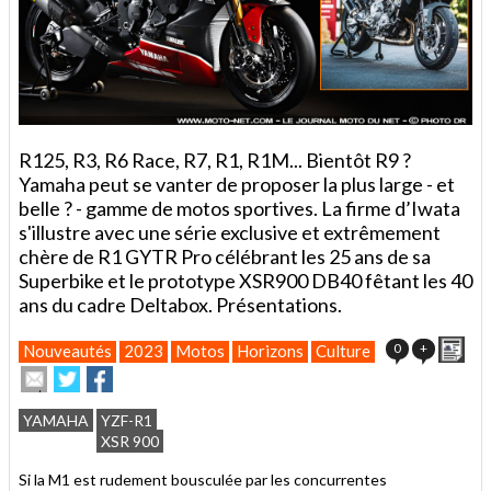
R125, R3, R6 Race, R7, R1, R1M... Bientôt R9 ?
Yamaha peut se vanter de proposer la plus large - et
belle ? - gamme de motos sportives. La firme d’Iwata
s'illustre avec une série exclusive et extrêmement
chère de R1 GYTR Pro célébrant les 25 ans de sa
Superbike et le prototype XSR900 DB40 fêtant les 40
ans du cadre Deltabox. Présentations.
Imp
0
+
Nouveautés
2023
Motos
Horizons
Culture
Envoyer
Partager
Partager
cet
sur
sur
article
Twitter
Facebook
YAMAHA
YZF-R1
à
XSR 900
un
ami
Si la M1 est rudement bousculée par les concurrentes