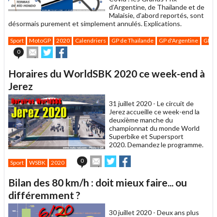
d’Argentine, de Thaïlande et de
Malaisie, d'abord reportés, sont
désormais purement et simplement annulés. Explications.
Sport
MotoGP
2020
Calendriers
GP de Thaïlande
GP d'Argentine
GP d
Envoyer
Partager
Partager
0
cet
sur
sur
article
Twitter
Facebook
Horaires du WorldSBK 2020 ce week-end à
à
un
Jerez
ami
31 juillet 2020 -
Le circuit de
Jerez accueille ce week-end la
deuxième manche du
championnat du monde World
Superbike et Supersport
2020. Demandez le programme.
Envoyer
Partager
Partager
0
Sport
WSBK
2020
cet
sur
sur
article
Twitter
Facebook
Bilan des 80 km/h : doit mieux faire... ou
à
un
différemment ?
ami
30 juillet 2020 -
Deux ans plus