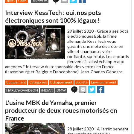
Sport
FSBK
YAMAHA
cet
sur
sur
article
Twitter
Facebook
Interview KessTech : oui, nos pots
à
un
électroniques sont 100% légaux !
ami
29 juillet 2020 -
Grâce à ses pots
électroniques ESE, la firme
allemande KessTech vous
garantit une moto discrète en
ville et charmante, voire
ronflante, sur route. Les motards
peuvent-ils ainsi échapper aux
amendes ? Interview du responsable des ventes en France
(Luxembourg et Belgique Francophone), Jean-Charles Geneste.
Equipement
Catégories
Echappement
Société
Environnement
Envoyer
Partager
Partager
0
HARLEY-DAVIDSON
INDIAN
BMW
cet
sur
sur
article
Twitter
Facebook
L'usine MBK de Yamaha, premier
à
un
producteur de deux-roues motorisés en
ami
France
28 juillet 2020 -
A l'arrêt pendant
deux mois en raison du