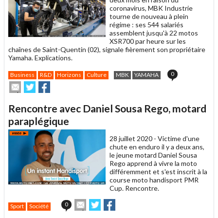
coronavirus, MBK Industrie
tourne de nouveau à plein
régime : ses 544 salariés
assemblent jusqu'à 22 motos
XSR700 par heure sur les
chaînes de Saint-Quentin (02), signale fièrement son propriétaire
Yamaha. Explications.
0
Business
R&D
Horizons
Culture
MBK
YAMAHA
Envoyer
Partager
Partager
cet
sur
sur
article
Twitter
Facebook
Rencontre avec Daniel Sousa Rego, motard
à
un
paraplégique
ami
28 juillet 2020 -
Victime d'une
chute en enduro il y a deux ans,
le jeune motard Daniel Sousa
Rego apprend à vivre la moto
différemment et s'est inscrit à la
course moto handisport PMR
Cup. Rencontre.
Envoyer
Partager
Partager
0
Sport
Société
cet
sur
sur