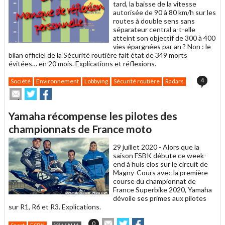
tard, la baisse de la vitesse
autorisée de 90 à 80 km/h sur les
routes à double sens sans
séparateur central a-t-elle
atteint son objectif de 300 à 400
vies épargnées par an ? Non : le
bilan officiel de la Sécurité routière fait état de 349 morts
évitées… en 20 mois. Explications et réflexions.
4
Société
Environnement
Lobbying
Sécurité routière
Radars
Envoyer
Partager
Partager
cet
sur
sur
article
Twitter
Facebook
Yamaha récompense les pilotes des
à
un
championnats de France moto
ami
29 juillet 2020 -
Alors que la
saison FSBK débute ce week-
end à huis clos sur le circuit de
Magny-Cours avec la première
course du championnat de
France Superbike 2020, Yamaha
dévoile ses primes aux pilotes
sur R1, R6 et R3. Explications.
Envoyer
Partager
Partager
0