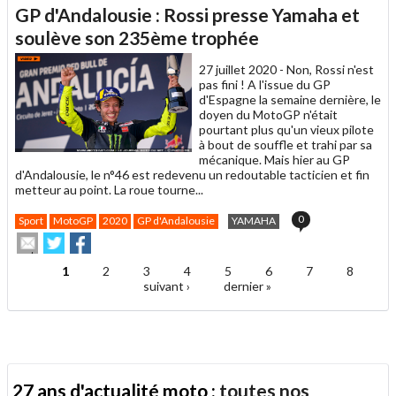
article
Twitter
Facebook
GP d'Andalousie : Rossi presse Yamaha et
à
un
soulève son 235ème trophée
ami
27 juillet 2020 -
Non, Rossi n'est
pas fini ! A l'issue du GP
d'Espagne la semaine dernière, le
doyen du MotoGP n'était
pourtant plus qu'un vieux pilote
à bout de souffle et trahi par sa
mécanique. Mais hier au GP
d'Andalousie, le n°46 est redevenu un redoutable tacticien et fin
metteur au point. La roue tourne...
0
Sport
MotoGP
2020
GP d'Andalousie
YAMAHA
Envoyer
Partager
Partager
cet
sur
sur
article
Twitter
Facebook
1
2
3
4
5
6
7
8
Pages
à
suivant ›
dernier »
un
ami
27 ans d'actualité moto :
toutes nos