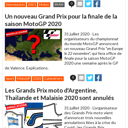
Envoyer
Partager
Partager
0
Nouveautés
2021
Motos
BMW
cet
sur
sur
article
Twitter
Facebook
Un nouveau Grand Prix pour la finale de la
à
un
saison MotoGP 2020
ami
31 juillet 2020 -
Les
organisateurs du championnat
du monde MotoGP annoncent
un nouveau Grand Prix "
en Europe
le 22 novembre
", qui fera office de
finale pour la saison MotoGP
2020 une semaine après le GP
de Valence. Explications.
Envoyer
Partager
Partager
0
Sport
MotoGP
2020
Calendriers
cet
sur
sur
article
Twitter
Facebook
Les Grands Prix moto d'Argentine,
à
un
Thailande et Malaisie 2020 sont annulés
ami
31 juillet 2020 -
L'organisateur
des Grands Prix moto vient
d'annoncer trois nouvelles
annulations liées à la crise du
Covid : les Grands Prix