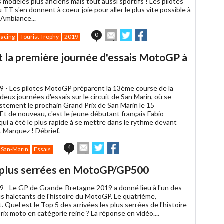
 modèles plus anciens mais tout aussi sportifs ! Les pilotes
 TT s'en donnent à coeur joie pour aller le plus vite possible à
 Ambiance...
Envoyer
Partager
Partager
0
racing
Tourist Trophy
2019
cet
sur
sur
article
Twitter
Facebook
 la première journée d'essais MotoGP à
à
un
ami
9 -
Les pilotes MotoGP préparent la 13ème course de la
deux journées d'essais sur le circuit de San Marin, où se
ustement le prochain Grand Prix de San Marin le 15
Et de nouveau, c'est le jeune débutant français Fabio
ui a été le plus rapide à se mettre dans le rythme devant
t Marquez ! Débrief.
Envoyer
Partager
Partager
4
 San-Marin
Essais
cet
sur
sur
article
Twitter
Facebook
es plus serrées en MotoGP/GP500
à
un
9 -
Le GP de Grande-Bretagne 2019 a donné lieu à l'un des
ami
lus haletants de l'histoire du MotoGP. Le quatrième,
 Quel est le Top 5 des arrivées les plus serrées de l'histoire
ix moto en catégorie reine ? La réponse en vidéo....