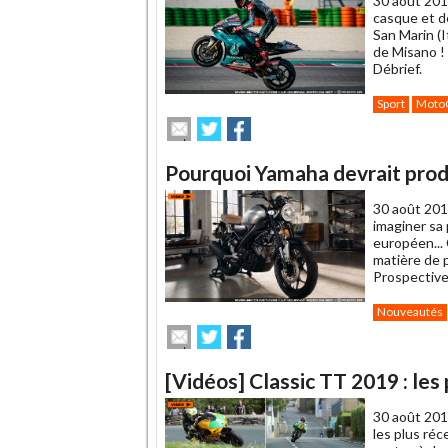
30 août 201
casque et d
San Marin (I
de Misano ! 
Débrief.
Sport
Moto
Envoyer
Partager
Partager
cet
sur
sur
article
Twitter
Facebook
Pourquoi Yamaha devrait pro
à
un
30 août 201
ami
imaginer sa
européen...
matière de 
Prospectives
Nouveautés
Envoyer
Partager
Partager
cet
sur
sur
article
Twitter
Facebook
[Vidéos] Classic TT 2019 : les
à
un
30 août 201
ami
les plus réc