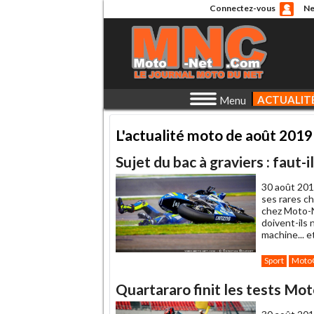
Connectez-vous
Ne
ACTUALIT
Menu
L'actualité moto de août 2019
Sujet du bac à graviers : faut-
30 août 201
ses rares ch
chez Moto-N
doivent-ils 
machine... e
Sport
Moto
Quartararo finit les tests Mo