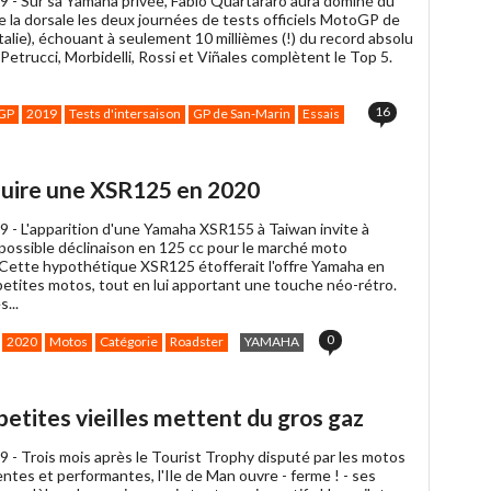
9 -
Sur sa Yamaha privée, Fabio Quartararo aura dominé du
ami
e la dorsale les deux journées de tests officiels MotoGP de
talie), échouant à seulement 10 millièmes (!) du record absolu
Petrucci, Morbidelli, Rossi et Viñales complètent le Top 5.
16
GP
2019
Tests d'intersaison
GP de San-Marin
Essais
duire une XSR125 en 2020
9 -
L'apparition d'une Yamaha XSR155 à Taiwan invite à
 possible déclinaison en 125 cc pour le marché moto
 Cette hypothétique XSR125 étofferait l'offre Yamaha en
petites motos, tout en lui apportant une touche néo-rétro.
...
0
2020
Motos
Catégorie
Roadster
YAMAHA
 petites vieilles mettent du gros gaz
9 -
Trois mois après le Tourist Trophy disputé par les motos
entes et performantes, l'Ile de Man ouvre - ferme ! - ses