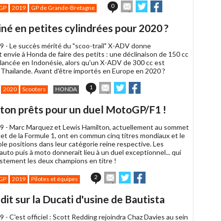
Envoyer
Partager
Partager
0
GP
2019
GP de Grande-Bretagne
cet
sur
sur
article
Twitter
Facebook
né en petites cylindrées pour 2020 ?
à
un
9 -
Le succès mérité du "scoo-trail" X-ADV donne
ami
 envie à Honda de faire des petits : une déclinaison de 150 cc
e lancée en Indonésie, alors qu'un X-ADV de 300 cc est
Thaïlande. Avant d'être importés en Europe en 2020 ?
Envoyer
Partager
Partager
1
2020
Scooters
HONDA
cet
sur
sur
article
Twitter
Facebook
ton prêts pour un duel MotoGP/F1 !
à
un
9 -
Marc Marquez et Lewis Hamilton, actuellement au sommet
ami
t de la Formule 1, ont en commun cinq titres mondiaux et le
le positions dans leur catégorie reine respective. Les
uto puis à moto donnerait lieu à un duel exceptionnel... qui
ustement les deux champions en titre !
Envoyer
Partager
Partager
2
GP
2019
Pilotes et équipes
cet
sur
sur
article
Twitter
Facebook
t sur la Ducati d'usine de Bautista
à
un
9 -
C'est officiel : Scott Redding rejoindra Chaz Davies au sein
ami