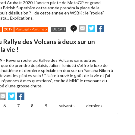
ati Aruba.it 2020. L'ancien pilote de MotoGP et grand
 British Superbike cette année prendra la place de la
 puis désillusion ? - de cette année en WSBK : le "rookie"
sta... Explications.
Envoyer
Partager
Partager
2
K
2019
Portugal - Portimão
DUCATI
cet
sur
sur
article
Twitter
Facebook
u Rallye des Volcans à deux sur un
à
un
la vie !
ami
9 -
Revenu rouler au Rallye des Volcans sans autres
que de prendre du plaisir, Julien Toniutti s'offre le luxe de
a huitième et dernière spéciale en duo sur un Yamaha Niken à
evant les pilotes solo ! "J'ai retrouvé le goût de la vie et j'ai
 réponses à mes questions", confie à MNC le revenant du
pé d'une grosse chute.
Envoyer
Partager
Partager
cet
sur
sur
article
Twitter
Facebook
6
7
8
9
suivant ›
dernier »
à
un
ami