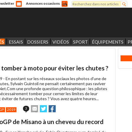
Rechercher
wsletter
Annonces occasions
Formulaire de recherche
ÉS
ESSAIS
DOSSIERS
VIDÉOS
SPORT
ÉQUIPEMENTS
P
il tomber à moto pour éviter les chutes ?
9 -
En postant sur les réseaux sociaux les photos d'une de
utes, Sylvain Guintoli ne pensait certainement pas raviver
et.Com une profonde question philosophique : les pilotes
nécessairement tomber pour cerner les limites de leur
t éviter de futures chutes ? Vous avez quatre heures...
Envoyer
Partager
Partager
3
GP
2019
cet
sur
sur
article
Twitter
Facebook
toGP de Misano à un cheveu du record
à
un