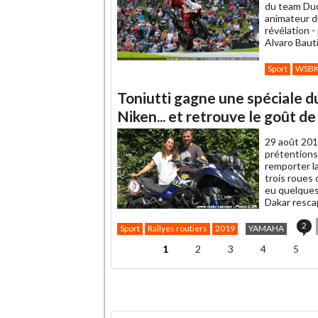
du team Duc
animateur du
révélation -
Alvaro Bauti
Sport
WSB
Toniutti gagne une spéciale d
Niken... et retrouve le goût de 
29 août 201
prétentions 
remporter l
trois roues d
eu quelques
Dakar resca
2
Sport
Rallyes routiers
2019
YAMAHA
1
2
3
4
5
Pages