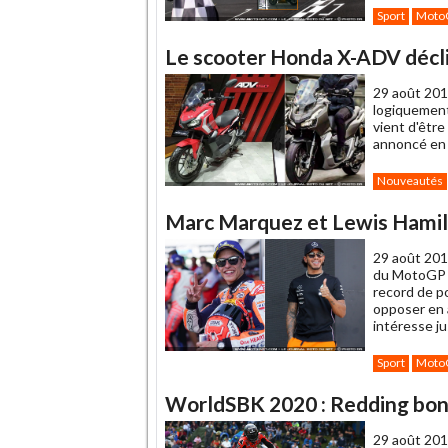
Sport
Moto
Le scooter Honda X-ADV décli
29 août 201
logiquement
vient d'êtr
annoncé en 
Nouveautés
Marc Marquez et Lewis Hamil
29 août 201
du MotoGP e
record de po
opposer en a
intéresse j
Sport
Moto
WorldSBK 2020 : Redding bondi
29 août 201