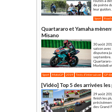
routes à des
de pointe du
leur guidon.
Sport
Road 
Quartararo et Yamaha mènent
Misano
30 août 201
saison avec 
disputera j
septembre. 
Quartararo q
Morbidelli e
Sport
MotoGP
2019
Tests d'intersaison
GP de
[Vidéo] Top 5 des arrivées l
29 août 201
finish les p
précisément.
des Grand Pr