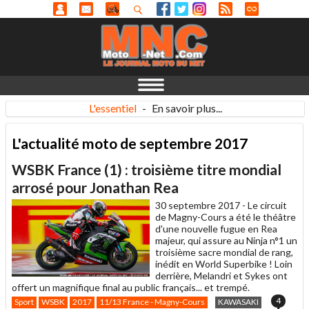
L'essentiel
-
En savoir plus...
L'actualité moto de septembre 2017
WSBK France (1) : troisième titre mondial
arrosé pour Jonathan Rea
30 septembre 2017 -
Le circuit
de Magny-Cours a été le théâtre
d'une nouvelle fugue en Rea
majeur, qui assure au Ninja n°1 un
troisième sacre mondial de rang,
inédit en World Superbike ! Loin
derrière, Melandri et Sykes ont
offert un magnifique final au public français... et trempé.
4
Sport
WSBK
2017
11/13 France - Magny-Cours
KAWASAKI