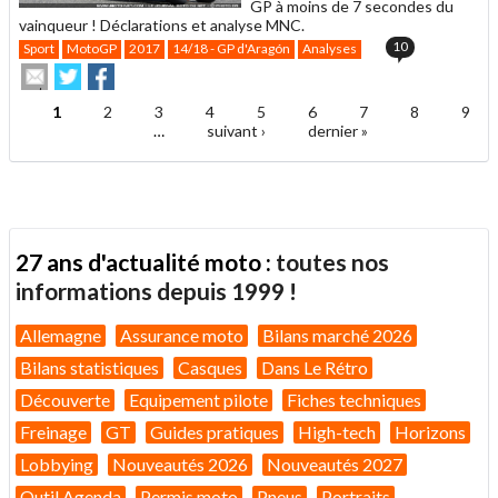
GP à moins de 7 secondes du
vainqueur ! Déclarations et analyse MNC.
10
Sport
MotoGP
2017
14/18 - GP d'Aragón
Analyses
Envoyer
Partager
Partager
cet
sur
sur
article
Twitter
Facebook
1
2
3
4
5
6
7
8
9
Pages
à
…
suivant ›
dernier »
un
ami
27 ans d'actualité moto :
toutes nos
informations depuis 1999 !
Allemagne
Assurance moto
Bilans marché 2026
Bilans statistiques
Casques
Dans Le Rétro
Découverte
Equipement pilote
Fiches techniques
Freinage
GT
Guides pratiques
High-tech
Horizons
Lobbying
Nouveautés 2026
Nouveautés 2027
Outil Agenda
Permis moto
Pneus
Portraits