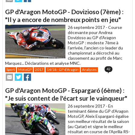
cet
sur
sur
article
Twitter
Facebook
GP d'Aragon MotoGP - Dovizioso (7ème) :
à
un
"Il y a encore de nombreux points en jeu"
ami
26 septembre 2017 -
Course
décevante pour Andrea
Dovizioso au GP d'Aragon
MotoGP : modeste 7ème à
l'arrivée, l'ancien co-leader du
championnat a décroché au
classement au profit de Marc
Marquez... Déclarations et analyse MNC.
42
Sport
MotoGP
2017
14/18 - GP d'Aragón
Analyses
Envoyer
Partager
Partager
cet
sur
sur
article
Twitter
Facebook
GP d'Aragon MotoGP - Espargaró (6ème) :
à
un
"Je suis content de l'écart sur le vainqueur"
ami
26 septembre 2017 -
En
terminant 6ème du GP d'Aragon
MotoGP, Aleix Espargaró égalise
son meilleur résultat de la saison
(au Qatar) et signe le meilleur
résultat en course de l'Aprilia RS-