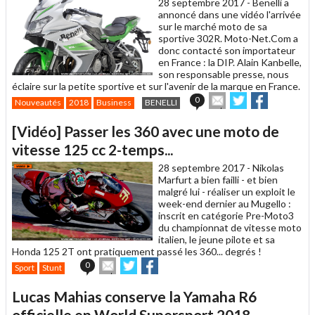
28 septembre 2017 -
Benelli a
annoncé dans une vidéo l'arrivée
sur le marché moto de sa
sportive 302R. Moto-Net.Com a
donc contacté son importateur
en France : la DIP. Alain Kanbelle,
son responsable presse, nous
éclaire sur la petite sportive et sur l'avenir de la marque en France.
Envoyer
Partager
Partager
0
Nouveautés
2018
Business
BENELLI
cet
sur
sur
article
Twitter
Facebook
[Vidéo] Passer les 360 avec une moto de
à
un
vitesse 125 cc 2-temps...
ami
28 septembre 2017 -
Nikolas
Marfurt a bien failli - et bien
malgré lui - réaliser un exploit le
week-end dernier au Mugello :
inscrit en catégorie Pre-Moto3
du championnat de vitesse moto
italien, le jeune pilote et sa
Honda 125 2T ont pratiquement passé les 360... degrés !
Envoyer
Partager
Partager
0
Sport
Stunt
cet
sur
sur
article
Twitter
Facebook
Lucas Mahias conserve la Yamaha R6
à
un
officielle en World Supersport 2018