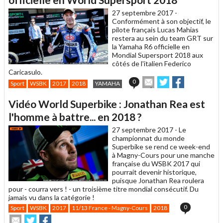
ami
27 septembre 2017 -
Conformément à son objectif, le
pilote français Lucas Mahias
restera au sein du team GRT sur
la Yamaha R6 officielle en
Mondial Supersport 2018 aux
côtés de l'italien Federico
Caricasulo.
Envoyer
Partager
Partager
0
Sport
WSBK
2017
2018
YAMAHA
cet
sur
sur
article
Twitter
Facebook
Vidéo World Superbike : Jonathan Rea est
à
un
l'homme à battre... en 2018 ?
ami
27 septembre 2017 -
Le
championnat du monde
Superbike se rend ce week-end
à Magny-Cours pour une manche
française du WSBK 2017 qui
pourrait devenir historique,
puisque Jonathan Rea roulera
pour - courra vers ! - un troisième titre mondial consécutif. Du
jamais vu dans la catégorie !
0
Sport
WSBK
2017
11/13 France - Magny-Cours
2018
Envoyer
Partager
Partager