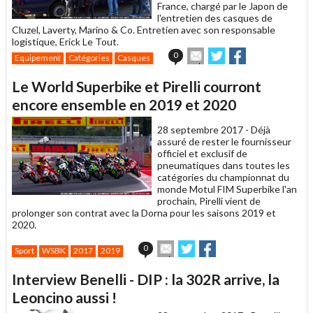
France, chargé par le Japon de
l'entretien des casques de
Cluzel, Laverty, Marino & Co. Entretien avec son responsable
logistique, Erick Le Tout.
Envoyer
Partager
Partager
0
Equipement
Catégories
Casques
cet
sur
sur
article
Twitter
Facebook
Le World Superbike et Pirelli courront
à
un
encore ensemble en 2019 et 2020
ami
28 septembre 2017 -
Déjà
assuré de rester le fournisseur
officiel et exclusif de
pneumatiques dans toutes les
catégories du championnat du
monde Motul FIM Superbike l'an
prochain, Pirelli vient de
prolonger son contrat avec la Dorna pour les saisons 2019 et
2020.
Envoyer
Partager
Partager
0
Sport
WSBK
2017
2019
cet
sur
sur
article
Twitter
Facebook
Interview Benelli - DIP : la 302R arrive, la
à
un
Leoncino aussi !
ami