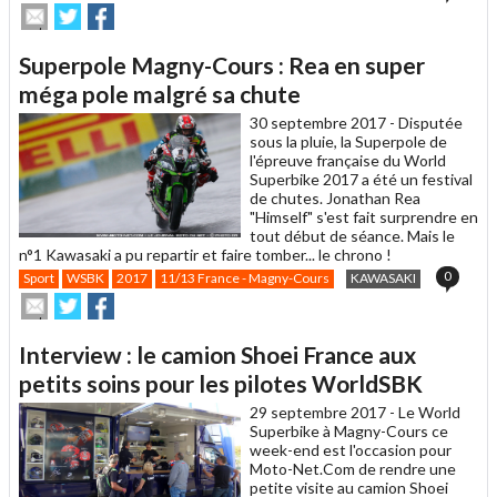
Envoyer
Partager
Partager
cet
sur
sur
article
Twitter
Facebook
Superpole Magny-Cours : Rea en super
à
un
méga pole malgré sa chute
ami
30 septembre 2017 -
Disputée
sous la pluie, la Superpole de
l'épreuve française du World
Superbike 2017 a été un festival
de chutes. Jonathan Rea
"Himself" s'est fait surprendre en
tout début de séance. Mais le
n°1 Kawasaki a pu repartir et faire tomber... le chrono !
0
Sport
WSBK
2017
11/13 France - Magny-Cours
KAWASAKI
Envoyer
Partager
Partager
cet
sur
sur
article
Twitter
Facebook
Interview : le camion Shoei France aux
à
un
petits soins pour les pilotes WorldSBK
ami
29 septembre 2017 -
Le World
Superbike à Magny-Cours ce
week-end est l'occasion pour
Moto-Net.Com de rendre une
petite visite au camion Shoei