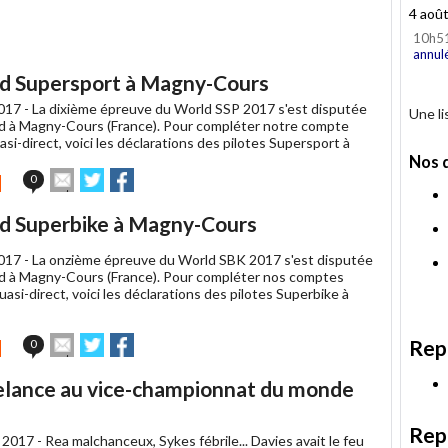
4 aoû
10h5
annul
ld Supersport à Magny-Cours
017 -
La dixième épreuve du World SSP 2017 s'est disputée
Une l
 à Magny-Cours (France). Pour compléter notre compte
si-direct, voici les déclarations des pilotes Supersport à
Nos 
Envoyer
Partager
Partager
0
cet
sur
sur
article
Twitter
Facebook
ld Superbike à Magny-Cours
à
un
017 -
La onzième épreuve du World SBK 2017 s'est disputée
ami
 à Magny-Cours (France). Pour compléter nos comptes
asi-direct, voici les déclarations des pilotes Superbike à
Envoyer
Partager
Partager
Rep
0
cet
sur
sur
article
Twitter
Facebook
relance au vice-championnat du monde
à
un
ami
Rep
 2017 -
Rea malchanceux, Sykes fébrile... Davies avait le feu