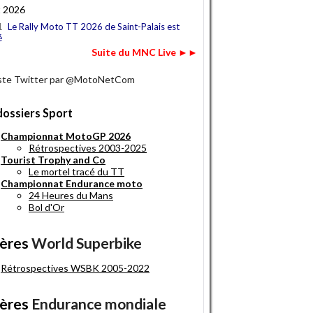
t 2026
1
Le Rally Moto TT 2026 de Saint-Palais est
é
Suite du MNC Live ►►
iste Twitter par @MotoNetCom
dossiers Sport
Championnat MotoGP 2026
Rétrospectives 2003-2025
Tourist Trophy and Co
Le mortel tracé du TT
Championnat Endurance moto
24 Heures du Mans
Bol d'Or
ères
World Superbike
Rétrospectives WSBK 2005-2022
ères
Endurance mondiale