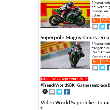
un
30 septemb
ami
nouvelle fug
mondial de r
Sykes ont of
Sport
WSB
Envoye
Pa
cet
sur
su
article
Twitte
F
Superpole Magny-Cours : Rea 
à
un
30 septemb
ami
française d
Rea "Himself
Kawasaki a p
Sport
WSB
Envoye
Pa
cet
sur
su
article
Twitte
F
MNC Live 27 septembre 2017
à
un
#FrenchWorldSBK : Gagne remplace 
ami
Envoyer
Partager
Partager
0
cet
sur
sur
article
Twitter
Facebook
Vidéo World Superbike : Jonat
à
un
?