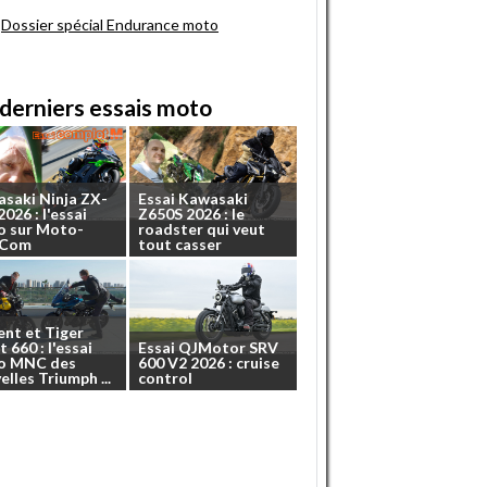
Dossier spécial Endurance moto
derniers essais moto
asaki
Ninja
ZX-
Essai
Kawasaki
2026
:
l'essai
Z650S
2026
:
le
o
sur
Moto-
roadster
qui
veut
.Com
tout
casser
ent
et
Tiger
t
660
:
l'essai
Essai
QJMotor
SRV
o
MNC
des
600
V2
2026
:
cruise
elles
Triumph
...
control