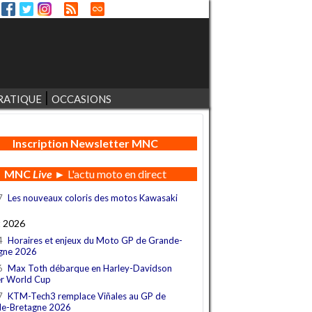
RATIQUE
OCCASIONS
Inscription Newsletter MNC
MNC
Live
► L'actu moto en direct
7
Les nouveaux coloris des motos Kawasaki
t 2026
4
Horaires et enjeux du Moto GP de Grande-
gne 2026
6
Max Toth débarque en Harley-Davidson
r World Cup
7
KTM-Tech3 remplace Viñales au GP de
e-Bretagne 2026