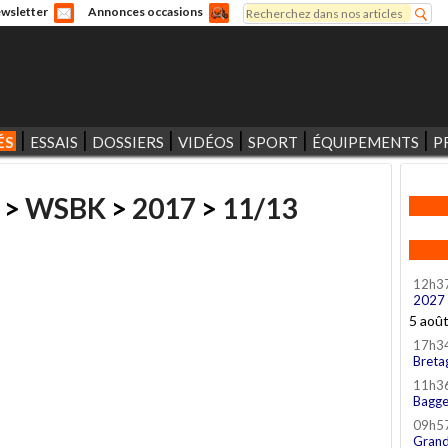
Rechercher
wsletter
Annonces occasions
Formulaire de recherche
ÉS
ESSAIS
DOSSIERS
VIDÉOS
SPORT
ÉQUIPEMENTS
P
>
WSBK
>
2017
>
11/13
12h3
2027
5 aoû
17h3
Breta
11h3
Bagge
09h5
Grand