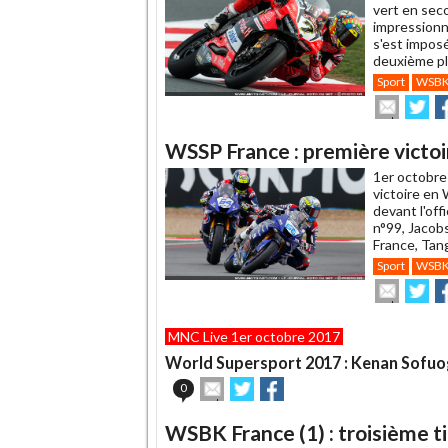
vert en se
impressionné
s'est imposé
deuxième pl
Sport
WSB
Envoye
Pa
cet
sur
su
article
Twitte
F
WSSP France : première victoi
à
un
1er octobre
ami
victoire en
devant l'off
n°99, Jacob
France, Tan
Sport
WSB
Envoye
Pa
cet
sur
su
article
Twitte
F
MNC Live 1er octobre 2017
à
un
World Supersport 2017 : Kenan Sofuo
ami
Envoyer
Partager
Partager
0
cet
sur
sur
article
Twitter
Facebook
WSBK France (1) : troisième t
à