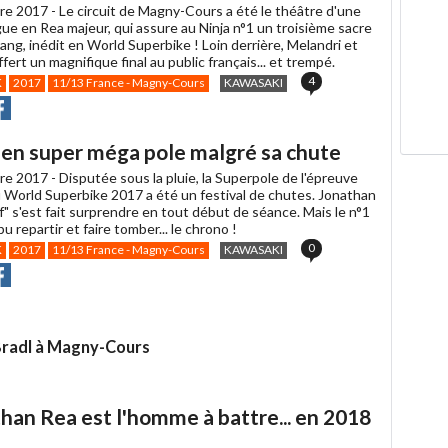
re 2017 -
Le circuit de Magny-Cours a été le théâtre d'une
ue en Rea majeur, qui assure au Ninja n°1 un troisième sacre
ang, inédit en World Superbike ! Loin derrière, Melandri et
fert un magnifique final au public français... et trempé.
4
K
2017
11/13 France - Magny-Cours
KAWASAKI
r
rtager
Partager
r
r
acebook
en super méga pole malgré sa chute
re 2017 -
Disputée sous la pluie, la Superpole de l'épreuve
u World Superbike 2017 a été un festival de chutes. Jonathan
" s'est fait surprendre en tout début de séance. Mais le n°1
u repartir et faire tomber... le chrono !
0
K
2017
11/13 France - Magny-Cours
KAWASAKI
r
rtager
Partager
r
r
acebook
Bradl à Magny-Cours
han Rea est l'homme à battre... en 2018