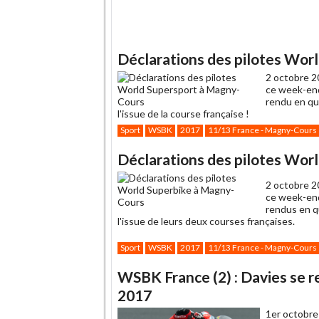
Déclarations des pilotes Wor
2 octobre 2
ce week-end
rendu en qua
l'issue de la course française !
Sport
WSBK
2017
11/13 France - Magny-Cours
Déclarations des pilotes Wor
2 octobre 2
ce week-end
rendus en qu
l'issue de leurs deux courses françaises.
Sport
WSBK
2017
11/13 France - Magny-Cours
WSBK France (2) : Davies se 
2017
1er octobre