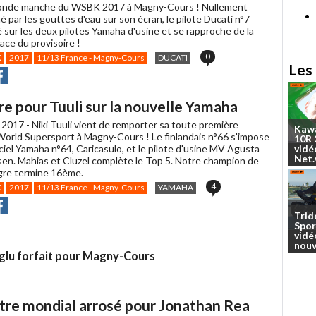
conde manche du WSBK 2017 à Magny-Cours ! Nullement
 par les gouttes d'eau sur son écran, le pilote Ducati n°7
 sur les deux pilotes Yamaha d'usine et se rapproche de la
ace du provisoire !
0
K
2017
11/13 France - Magny-Cours
DUCATI
Les 
r
rtager
Partager
r
r
acebook
re pour Tuuli sur la nouvelle Yamaha
 2017 -
Niki Tuuli vient de remporter sa toute première
Kaw
 World Supersport à Magny-Cours ! Le finlandais n°66 s'impose
10R
iciel Yamaha n°64, Caricasulo, et le pilote d'usine MV Agusta
vidé
Net
sen. Mahias et Cluzel complète le Top 5. Notre champion de
gre termine 16ème.
4
K
2017
11/13 France - Magny-Cours
YAMAHA
r
rtager
Partager
r
Trid
Spor
r
acebook
vidé
nouv
glu forfait pour Magny-Cours
itre mondial arrosé pour Jonathan Rea