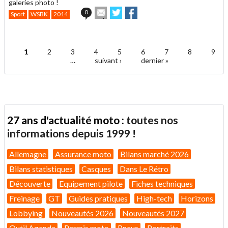
galeries photo !
Envoyer
Partager
Partager
0
Sport
WSBK
2014
cet
sur
sur
article
Twitter
Facebook
.
à
un
1
2
3
4
5
6
7
8
9
ami
Pages
…
suivant ›
dernier »
27 ans d'actualité moto :
toutes nos
informations depuis 1999 !
Allemagne
Assurance moto
Bilans marché 2026
Bilans statistiques
Casques
Dans Le Rétro
Découverte
Equipement pilote
Fiches techniques
Freinage
GT
Guides pratiques
High-tech
Horizons
Lobbying
Nouveautés 2026
Nouveautés 2027
Outil Agenda
Permis moto
Pneus
Portraits