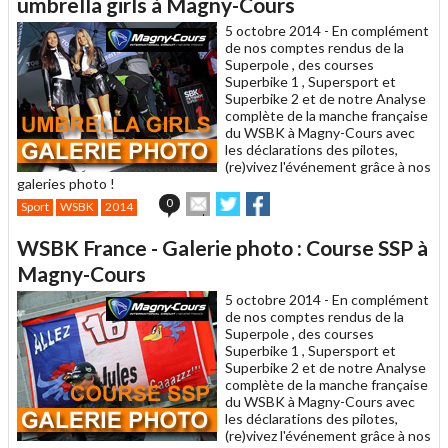
umbrella girls à Magny-Cours
ami
5 octobre 2014 -
En complément
de nos comptes rendus de la
Superpole , des courses
Superbike 1 , Supersport et
Superbike 2 et de notre Analyse
complète de la manche française
du WSBK à Magny-Cours avec
les déclarations des pilotes,
(re)vivez l'événement grâce à nos
galeries photo !
Envoyer
Partager
Partager
0
Sport
WSBK
2014
cet
sur
sur
article
Twitter
Facebook
WSBK France - Galerie photo : Course SSP à
à
un
Magny-Cours
ami
5 octobre 2014 -
En complément
de nos comptes rendus de la
Superpole , des courses
Superbike 1 , Supersport et
Superbike 2 et de notre Analyse
complète de la manche française
du WSBK à Magny-Cours avec
les déclarations des pilotes,
(re)vivez l'événement grâce à nos