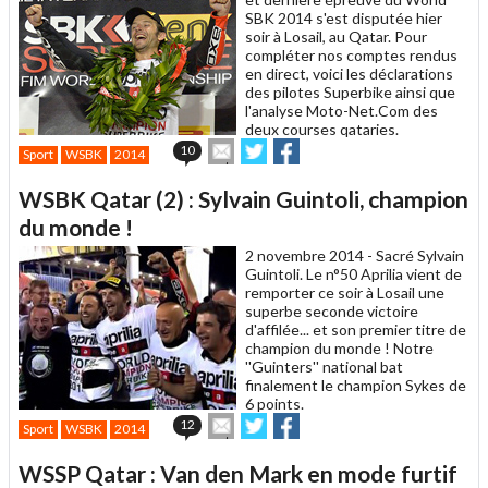
SBK 2014 s'est disputée hier
soir à Losail, au Qatar. Pour
compléter nos comptes rendus
en direct, voici les déclarations
des pilotes Superbike ainsi que
l'analyse Moto-Net.Com des
deux courses qataries.
Envoyer
Partager
Partager
10
Sport
WSBK
2014
cet
sur
sur
article
Twitter
Facebook
WSBK Qatar (2) : Sylvain Guintoli, champion
à
un
du monde !
ami
2 novembre 2014 -
Sacré Sylvain
Guintoli. Le n°50 Aprilia vient de
remporter ce soir à Losail une
superbe seconde victoire
d'affilée... et son premier titre de
champion du monde ! Notre
''Guinters'' national bat
finalement le champion Sykes de
6 points.
Envoyer
Partager
Partager
12
Sport
WSBK
2014
cet
sur
sur
article
Twitter
Facebook
WSSP Qatar : Van den Mark en mode furtif
à