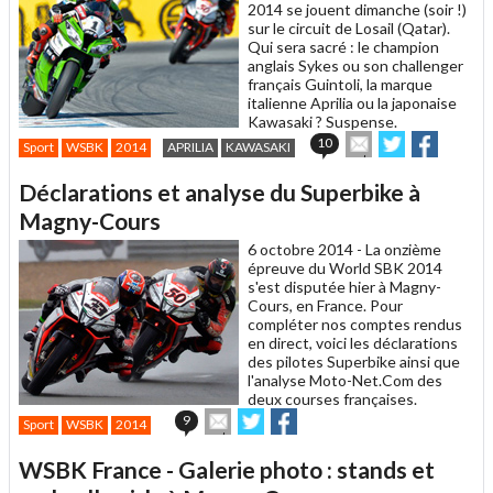
2014 se jouent dimanche (soir !)
sur le circuit de Losail (Qatar).
Qui sera sacré : le champion
anglais Sykes ou son challenger
français Guintoli, la marque
italienne Aprilia ou la japonaise
Kawasaki ? Suspense.
Envoyer
Partager
Partage
10
Sport
WSBK
2014
APRILIA
KAWASAKI
cet
sur
sur
article
Twitter
Facebook
Déclarations et analyse du Superbike à
à
un
Magny-Cours
ami
6 octobre 2014 -
La onzième
épreuve du World SBK 2014
s'est disputée hier à Magny-
Cours, en France. Pour
compléter nos comptes rendus
en direct, voici les déclarations
des pilotes Superbike ainsi que
l'analyse Moto-Net.Com des
deux courses françaises.
Envoyer
Partager
Partager
9
Sport
WSBK
2014
cet
sur
sur
article
Twitter
Facebook
WSBK France - Galerie photo : stands et
à
un