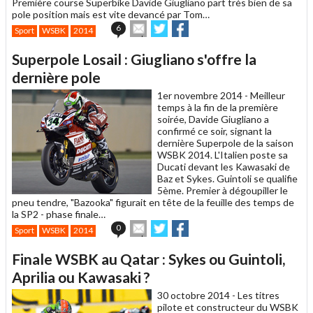
Première course Superbike Davide Giugliano part très bien de sa
pole position mais est vite devancé par Tom…
Envoyer
Partager
Partager
6
Sport
WSBK
2014
cet
sur
sur
article
Twitter
Facebook
Superpole Losail : Giugliano s'offre la
à
un
dernière pole
ami
1er novembre 2014 -
Meilleur
temps à la fin de la première
soirée, Davide Giugliano a
confirmé ce soir, signant la
dernière Superpole de la saison
WSBK 2014. L'Italien poste sa
Ducati devant les Kawasaki de
Baz et Sykes. Guintoli se qualifie
5ème. Premier à dégoupiller le
pneu tendre, "Bazooka" figurait en tête de la feuille des temps de
la SP2 - phase finale…
Envoyer
Partager
Partager
0
Sport
WSBK
2014
cet
sur
sur
article
Twitter
Facebook
Finale WSBK au Qatar : Sykes ou Guintoli,
à
un
Aprilia ou Kawasaki ?
ami
30 octobre 2014 -
Les titres
pilote et constructeur du WSBK