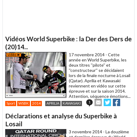
Vidéos World Superbike : la Der des Ders de
(20)14...
17 novembre 2014 -
Cette
année en World Superbike, les
deux titres ''pilote'' et
''constructeur'' se décidaient
lors de la finale nocturne à Losail
(Qatar). Aprilia et Kawasaki
reviennent en vidéo sur cette
épreuve et sur la saison 2014.
Attention, séquence émotions...
Envoyer
Partager
Partager
1
Sport
WSBK
2014
APRILIA
KAWASAKI
cet
sur
sur
article
Twitter
Facebook
Déclarations et analyse du Superbike à
à
un
Losail
ami
3 novembre 2014 -
La douzième
et dernière épreuve du World