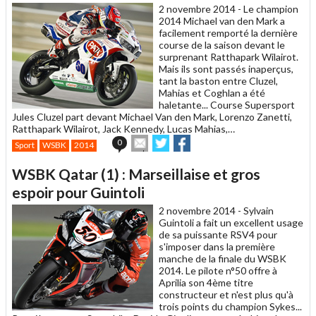
un
2 novembre 2014 -
Le champion
ami
2014 Michael van den Mark a
facilement remporté la dernière
course de la saison devant le
surprenant Ratthapark Wilairot.
Mais ils sont passés inaperçus,
tant la baston entre Cluzel,
Mahias et Coghlan a été
haletante... Course Supersport
Jules Cluzel part devant Michael Van den Mark, Lorenzo Zanetti,
Ratthapark Wilairot, Jack Kennedy, Lucas Mahias,…
Envoyer
Partager
Partager
0
Sport
WSBK
2014
cet
sur
sur
article
Twitter
Facebook
WSBK Qatar (1) : Marseillaise et gros
à
un
espoir pour Guintoli
ami
2 novembre 2014 -
Sylvain
Guintoli a fait un excellent usage
de sa puissante RSV4 pour
s'imposer dans la première
manche de la finale du WSBK
2014. Le pilote n°50 offre à
Aprilia son 4ème titre
constructeur et n'est plus qu'à
trois points du champion Sykes...