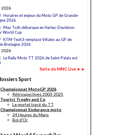
t 2026
4
Horaires et enjeux du Moto GP de Grande-
gne 2026
6
Max Toth débarque en Harley-Davidson
r World Cup
7
KTM-Tech3 remplace Viñales au GP de
e-Bretagne 2026
t 2026
1
Le Rally Moto TT 2026 de Saint-Palais est
é
Suite du MNC Live ►►
dossiers Sport
Championnat MotoGP 2026
Rétrospectives 2003-2025
Tourist Trophy and Co
Le mortel tracé du TT
Championnat Endurance moto
24 Heures du Mans
Bol d'Or