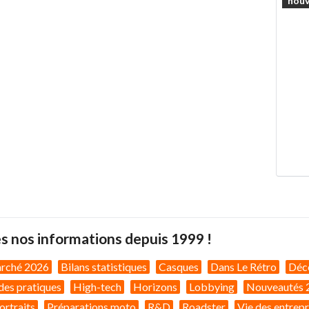
nouv
s nos informations depuis 1999 !
arché 2026
Bilans statistiques
Casques
Dans Le Rétro
Déc
des pratiques
High-tech
Horizons
Lobbying
Nouveautés 
ortraits
Préparations moto
R&D
Roadster
Vie des entrepr