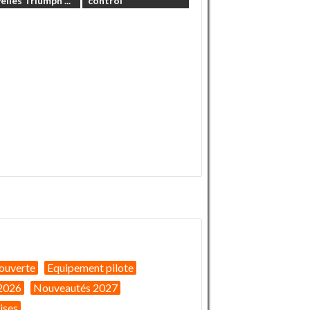
elles
Triumph
...
control
ouverte
Equipement pilote
2026
Nouveautés 2027
ises