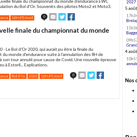
nouvelle finale du championnat du monde d'endurance EWC
2027
nulation du Bol d'Or. Souvenirs des pilotes Moto2 et Moto3.
5 aoû
Envoyer
Partager
Partager
17h3
0
rance
12H d'Estoril
Breta
cet
sur
sur
article
Twitter
Facebook
11h3
uvelle finale du championnat du monde
à
Bagge
un
09h5
ami
Grand
0 -
Le Bol d'Or 2020, qui aurait pu être la finale du
4 aoû
 du monde d'endurance suite à l'annulation des 8H de
10h5
 à son tour annulé pour cause de Covid. Une nouvelle épreuve
annul
ieu à Estoril... Explications.
Envoyer
Partager
Partager
0
rance
Bol d'Or
2020
12H d'Estoril
cet
sur
sur
Nos 
article
Twitter
Facebook
à
un
ami