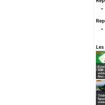
Rep
Rep
Les 
Kaw
10R
vidé
Net
Trid
Spor
vidé