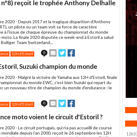
n°8) reçoit le trophée Anthony Delhalle
re 2020 -
Depuis 2017 et la tragique disparition d'Anthony
RT), un pilote ou un team voit sa force de caractère
 à l'issue de chaque épreuve du championnat du monde
 moto. La finale 2020 disputée ce week-end à Estoril a salué
 Bolliger Team Switzerland...
Envoyer
Partager
Partager
0
rance
12H d'Estoril
cet
sur
sur
article
Twitter
Facebook
storil, Suzuki champion du monde
à
un
re 2020 -
Malgré la victoire de Yamaha aux 12H d'Estoril, finale
ami
championnat du monde EWC, c'est bien Suzuki qui repart du
ec un nouveau titre de champion du monde d'endurance : le
Envoyer
Partager
Partager
0
rance
12H d'Estoril
cet
sur
sur
article
Twitter
Facebook
e moto voient le circuit d'Estoril ?
à
un
re 2020 -
Le circuit portugais, qui n'a pas accueilli de course
ami
 mondiale depuis l'an 2000, reçoit le 26 septembre les 12H
12h3