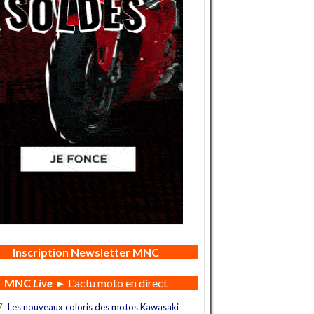
Inscription Newsletter MNC
MNC
Live
► L'actu moto en direct
7
Les nouveaux coloris des motos Kawasaki