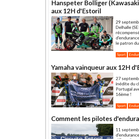
Hanspeter Bolliger (Kawasaki 
aux 12H d'Estoril
29 septemb
Delhalle (SE
récompensée
d'endurance
le patron du
Sport
Endu
Yamaha vainqueur aux 12H d'E
27 septemb
inédite du 
Portugal av
16ème !
Sport
Endu
Comment les pilotes d'enduranc
11 septemb
d'endurance