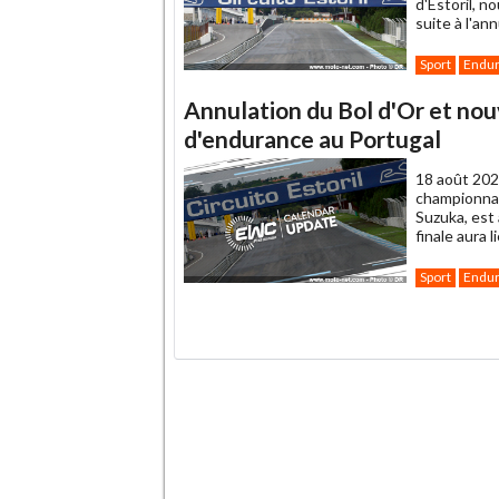
d'Estoril, 
suite à l'an
Sport
Endu
Annulation du Bol d'Or et no
d'endurance au Portugal
18 août 202
championnat
Suzuka, est
finale aura l
Sport
Endu
.