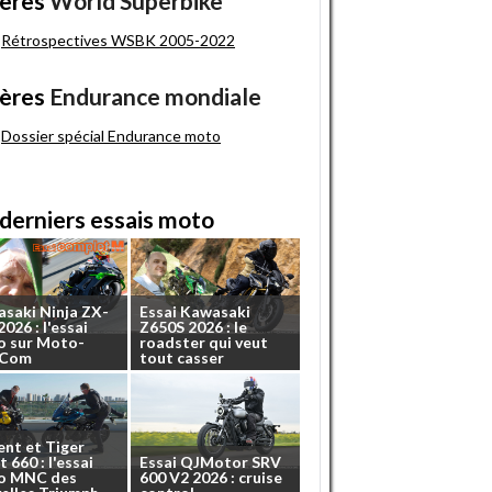
ères
World Superbike
Rétrospectives WSBK 2005-2022
ères
Endurance mondiale
Dossier spécial Endurance moto
derniers essais moto
asaki
Ninja
ZX-
Essai
Kawasaki
2026
:
l'essai
Z650S
2026
:
le
o
sur
Moto-
roadster
qui
veut
.Com
tout
casser
ent
et
Tiger
t
660
:
l'essai
Essai
QJMotor
SRV
o
MNC
des
600
V2
2026
:
cruise