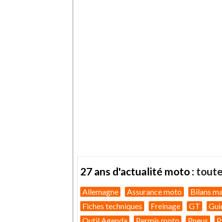
27 ans d'actualité moto :
toute
Allemagne
Assurance moto
Bilans m
Fiches techniques
Freinage
GT
Gui
Outil Agenda
Permis moto
Pneus
P