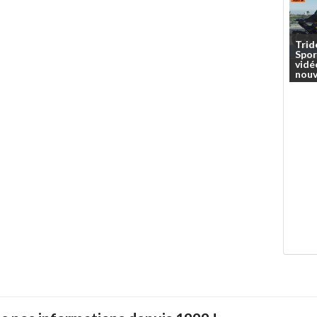
Trid
Spor
vidé
nouv