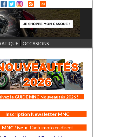
RATIQUE
OCCASIONS
uivez le GUIDE MNC Nouveautés 2026 !
Inscription Newsletter MNC
MNC
Live
► L'actu moto en direct