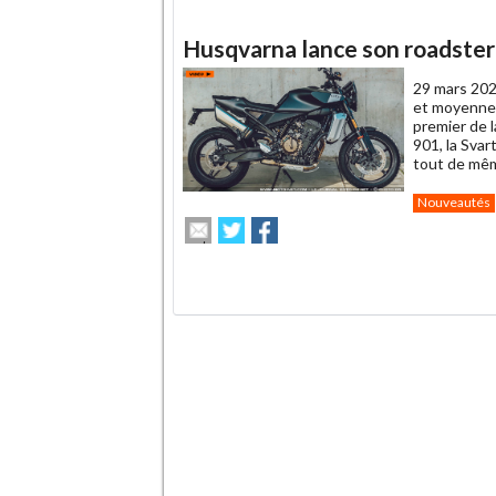
Husqvarna lance son roadster 
29 mars 202
et moyenne c
premier de l
901, la Sva
tout de mêm
Nouveautés
Envoyer
Partager
Partager
cet
sur
sur
article
Twitter
Facebook
.
à
un
ami