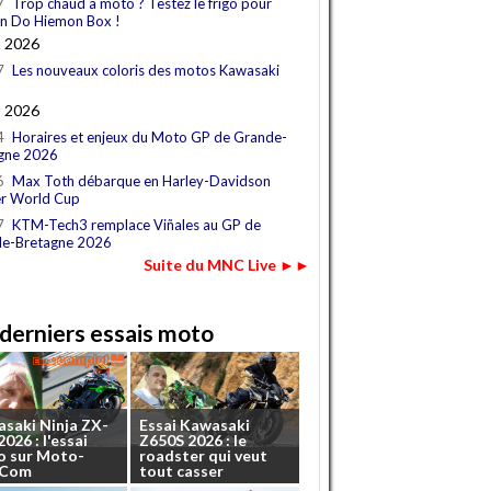
7
Trop chaud à moto ? Testez le frigo pour
n Do Hiemon Box !
t 2026
7
Les nouveaux coloris des motos Kawasaki
t 2026
4
Horaires et enjeux du Moto GP de Grande-
gne 2026
6
Max Toth débarque en Harley-Davidson
r World Cup
7
KTM-Tech3 remplace Viñales au GP de
e-Bretagne 2026
Suite du MNC Live ►►
derniers essais moto
asaki
Ninja
ZX-
Essai
Kawasaki
2026
:
l'essai
Z650S
2026
:
le
o
sur
Moto-
roadster
qui
veut
.Com
tout
casser