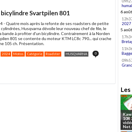
09h2
humai
bicylindre Svartpilen 801
6 aoû
12h3
4 -
Quatre mois après la refonte de ses roadsters de petite
2027
ylindrées, Husqvarna dévoile leur nouveau chef de file, le
5 aoû
a bande à profiter d'un bicylindre. Contrairement à la Norden
17h3
rtpilen 801 se contente du moteur KTM LC8c 790... qui crache
Breta
e 105 ch. Présentation.
11h3
0
Bagge
2024
Motos
Catégorie
Roadster
HUSQVARNA
09h5
Grand
Les 
Kaw
10R
vidé
Net