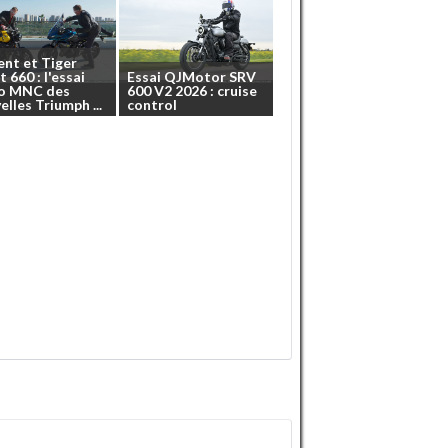
ent
et
Tiger
t
660
:
l'essai
Essai
QJMotor
SRV
o
MNC
des
600
V2
2026
:
cruise
elles
Triumph
...
control