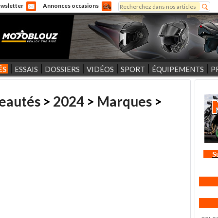
Rechercher
wsletter
Annonces occasions
Formulaire de recherche
ÉS
ESSAIS
DOSSIERS
VIDÉOS
SPORT
ÉQUIPEMENTS
P
eautés
>
2024
>
Marques
>
S