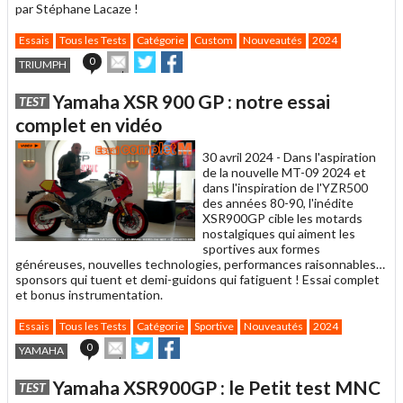
par Stéphane Lacaze !
Essais
Tous les Tests
Catégorie
Custom
Nouveautés
2024
Envoyer
Partager
Partager
0
TRIUMPH
cet
sur
sur
article
Twitter
Facebook
Yamaha XSR 900 GP : notre essai
TEST
à
un
complet en vidéo
ami
30 avril 2024 -
Dans l'aspiration
de la nouvelle MT-09 2024 et
dans l'inspiration de l'YZR500
des années 80-90, l'inédite
XSR900GP cible les motards
nostalgiques qui aiment les
sportives aux formes
généreuses, nouvelles technologies, performances raisonnables…
sponsors qui tuent et demi-guidons qui fatiguent ! Essai complet
et bonus instrumentation.
Essais
Tous les Tests
Catégorie
Sportive
Nouveautés
2024
Envoyer
Partager
Partager
0
YAMAHA
cet
sur
sur
article
Twitter
Facebook
Yamaha XSR900GP : le Petit test MNC
TEST
à