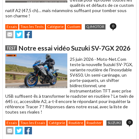
qualités et défauts de ce custom
natif A2 (47,5 ch)… mais néanmoins suffisant pour tomber sous
son charme !
0
Essais
Tous les Tests
Catégorie
Custom
QJMOTOR
Envoyer
Partager
Partager
cet
sur
sur
article
Twitter
Facebook
Notre essai vidéo Suzuki SV-7GX 2026
TEST
à
un
25 juin 2026 -
Moto-Net.Com
ami
teste la nouvelle Suzuki SV-7GX,
variante routière de l'inoxydable
SV650. Un semi-carénage, un
porte-paquets, un shifter
bidirectionnel, une
instrumentation TFT avec prise
USB suffisent-ils à transformer le roadster en routière ? Le twin de
645 cc, accessible A2, a-t-il encore le répondant pour inquiéter la
référence Tracer 7 ? Réponses dans notre essai, avec la liste de
toutes ses rivales !
0
Essais
Tous les Essais
Catégorie
Routière
Roadster
SUZUKI
Envoyer
Partager
Partager
cet
sur
sur