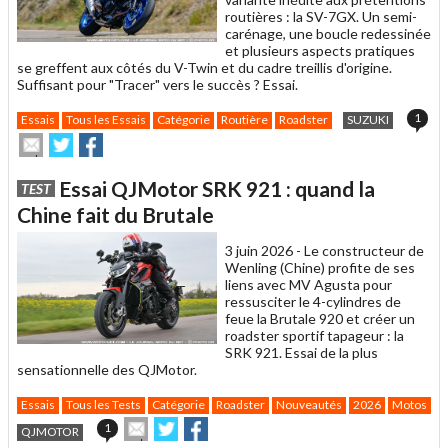
routières : la SV-7GX. Un semi-
carénage, une boucle redessinée
et plusieurs aspects pratiques
se greffent aux côtés du V-Twin et du cadre treillis d'origine.
Suffisant pour "Tracer" vers le succès ? Essai.
1
Essais
Tous les Essais
Catégorie
Routière
Roadster
SUZUKI
Envoyer
Partager
Partager
cet
sur
sur
article
Twitter
Facebook
Essai QJMotor SRK 921 : quand la
TEST
à
un
Chine fait du Brutale
ami
3 juin 2026 -
Le constructeur de
Wenling (Chine) profite de ses
liens avec MV Agusta pour
ressusciter le 4-cylindres de
feue la Brutale 920 et créer un
roadster sportif tapageur : la
SRK 921. Essai de la plus
sensationnelle des QJMotor.
Essais
Tous les Tests
Catégorie
Roadster
Nouveautés
2026
Motos
Envoyer
Partager
Partager
1
QJMOTOR
cet
sur
sur