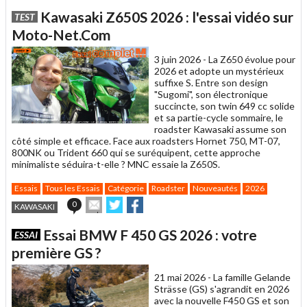
article
Twitter
Facebook
Kawasaki Z650S 2026 : l'essai vidéo sur
TEST
à
un
Moto-Net.Com
ami
3 juin 2026 -
La Z650 évolue pour
2026 et adopte un mystérieux
suffixe S. Entre son design
"Sugomi", son électronique
succincte, son twin 649 cc solide
et sa partie-cycle sommaire, le
roadster Kawasaki assume son
côté simple et efficace. Face aux roadsters Hornet 750, MT-07,
800NK ou Trident 660 qui se suréquipent, cette approche
minimaliste séduira-t-elle ? MNC essaie la Z650S.
Essais
Tous les Essais
Catégorie
Roadster
Nouveautés
2026
Envoyer
Partager
Partager
0
KAWASAKI
cet
sur
sur
article
Twitter
Facebook
Essai BMW F 450 GS 2026 : votre
ESSAI
à
un
première GS ?
ami
21 mai 2026 -
La famille Gelande
Strässe (GS) s'agrandit en 2026
avec la nouvelle F450 GS et son