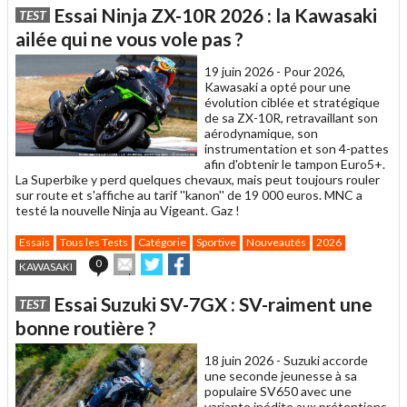
article
Twitter
Facebook
Essai Ninja ZX-10R 2026 : la Kawasaki
TEST
à
un
ailée qui ne vous vole pas ?
ami
19 juin 2026 -
Pour 2026,
Kawasaki a opté pour une
évolution ciblée et stratégique
de sa ZX-10R, retravaillant son
aérodynamique, son
instrumentation et son 4-pattes
afin d'obtenir le tampon Euro5+.
La Superbike y perd quelques chevaux, mais peut toujours rouler
sur route et s'affiche au tarif ''kanon'' de 19 000 euros. MNC a
testé la nouvelle Ninja au Vigeant. Gaz !
Essais
Tous les Tests
Catégorie
Sportive
Nouveautés
2026
Envoyer
Partager
Partager
0
KAWASAKI
cet
sur
sur
article
Twitter
Facebook
Essai Suzuki SV-7GX : SV-raiment une
TEST
à
un
bonne routière ?
ami
18 juin 2026 -
Suzuki accorde
une seconde jeunesse à sa
populaire SV650 avec une
variante inédite aux prétentions