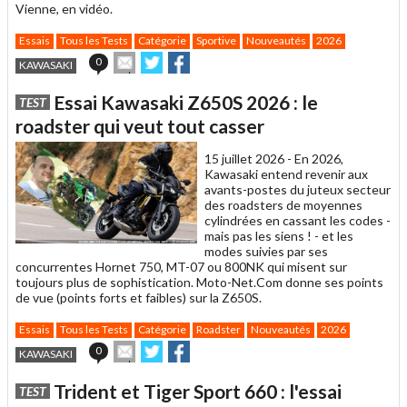
Vienne, en vidéo.
Essais
Tous les Tests
Catégorie
Sportive
Nouveautés
2026
Envoyer
Partager
Partager
0
KAWASAKI
cet
sur
sur
article
Twitter
Facebook
Essai Kawasaki Z650S 2026 : le
TEST
à
un
roadster qui veut tout casser
ami
15 juillet 2026 -
En 2026,
Kawasaki entend revenir aux
avants-postes du juteux secteur
des roadsters de moyennes
cylindrées en cassant les codes -
mais pas les siens ! - et les
modes suivies par ses
concurrentes Hornet 750, MT-07 ou 800NK qui misent sur
toujours plus de sophistication. Moto-Net.Com donne ses points
de vue (points forts et faibles) sur la Z650S.
Essais
Tous les Tests
Catégorie
Roadster
Nouveautés
2026
Envoyer
Partager
Partager
0
KAWASAKI
cet
sur
sur
article
Twitter
Facebook
Trident et Tiger Sport 660 : l'essai
TEST
à