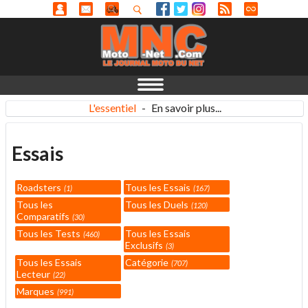
L'essentiel
-
En savoir plus...
Essais
Roadsters
Tous les Essais
1
167
Tous les
Tous les Duels
120
Comparatifs
30
Tous les Tests
Tous les Essais
460
Exclusifs
3
Tous les Essais
Catégorie
707
Lecteur
22
Marques
991