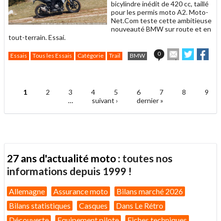
bicylindre inédit de 420 cc, taillé
pour les permis moto A2. Moto-
Net.Com teste cette ambitieuse
nouveauté BMW sur route et en
tout-terrain. Essai.
Envoyer
Partager
Par
0
Essais
Tous les Essais
Catégorie
Trail
BMW
cet
sur
sur
article
Twitter
Facebo
.
à
un
1
2
3
4
5
6
7
8
9
ami
Pages
…
suivant ›
dernier »
27 ans d'actualité moto :
toutes nos
informations depuis 1999 !
Allemagne
Assurance moto
Bilans marché 2026
Bilans statistiques
Casques
Dans Le Rétro
Découverte
Equipement pilote
Fiches techniques