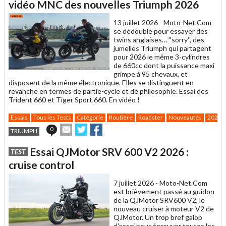
un
vidéo MNC des nouvelles Triumph 2026
ami
13 juillet 2026 -
Moto-Net.Com
se dédouble pour essayer des
twins anglaises… ''sorry'', des
jumelles Triumph qui partagent
pour 2026 le même 3-cylindres
de 660cc dont la puissance maxi
grimpe à 95 chevaux, et
disposent de la même électronique. Elles se distinguent en
revanche en termes de partie-cycle et de philosophie. Essai des
Trident 660 et Tiger Sport 660. En vidéo !
Essais
Tous les Tests
Catégorie
Routière
Roadster
Nouveautés
2026
Envoyer
Partager
Partager
0
TRIUMPH
cet
sur
sur
article
Twitter
Facebook
Essai QJMotor SRV 600 V2 2026 :
TEST
à
un
cruise control
ami
7 juillet 2026 -
Moto-Net.Com
est brièvement passé au guidon
de la QJMotor SRV600 V2, le
nouveau cruiser à moteur V2 de
QJMotor. Un trop bref galop
d'essai pour éprouver toutes les