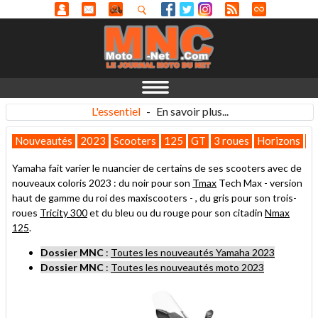
L'essentiel
-
En savoir plus...
Nouveautés
2023
Scooters
125
GT
3 roues
Horizons
Sa
Yamaha fait varier le nuancier de certains de ses scooters avec de
nouveaux coloris 2023 : du noir pour son
Tmax
Tech Max - version
haut de gamme du roi des maxiscooters - , du gris pour son trois-
roues
Tricity 300
et du bleu ou du rouge pour son citadin
Nmax
125
.
Dossier MNC
:
Toutes les nouveautés Yamaha 2023
Dossier MNC
:
Toutes les nouveautés moto 2023