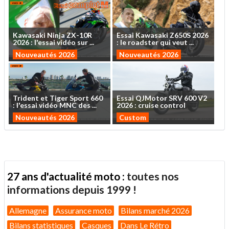
Kawasaki
Ninja
ZX-10R
Essai
Kawasaki
Z650S
2026
2026
:
l'essai
vidéo
sur
...
:
le
roadster
qui
veut
...
Nouveautés 2026
Nouveautés 2026
Trident
et
Tiger
Sport
660
Essai
QJMotor
SRV
600
V2
:
l'essai
vidéo
MNC
des
...
2026
:
cruise
control
Nouveautés 2026
Custom
27 ans d'actualité moto :
toutes nos
informations depuis 1999 !
Allemagne
Assurance moto
Bilans marché 2026
Bilans statistiques
Casques
Dans Le Rétro