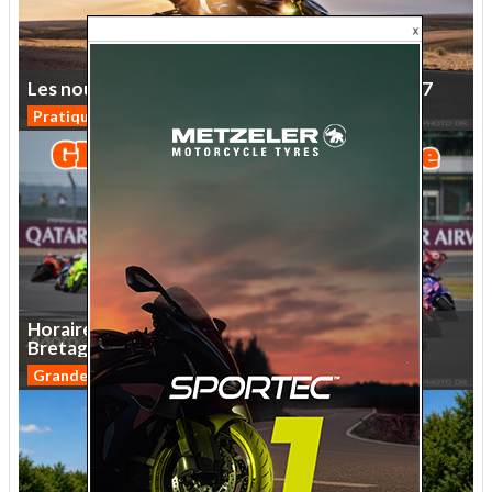
Les
nouveaux
coloris
des
motos
Kawasaki
2027
Pratique
Horaires
et
enjeux
du
Moto
GP
de
Grande-
Bretagne
2026
Grande-Bretagne
1 commentaire