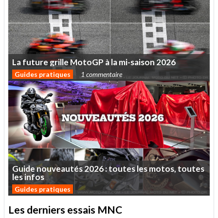
La
future
grille
MotoGP
à
la
mi-saison
2026
Guides pratiques
1 commentaire
Guide
nouveautés
2026
:
toutes
les
motos,
toutes
les
infos
Guides pratiques
Les derniers essais MNC