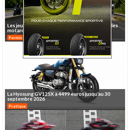
Les
jeunes
permis
auto
bientôt
bridés
comme
les
motards
A2
?
Permis moto
1 commentaire
La
Hyosung
GV125X
à
4499
euros
jusqu'au
30
septembre
2026
Pratique