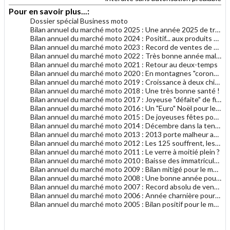
Pour en savoir plus...:
Dossier spécial Business moto
Bilan annuel du marché moto 2025 : Une année 2025 de transition(s)
Bilan annuel du marché moto 2024 : Positif... aux produits Euro5
Bilan annuel du marché moto 2023 : Record de ventes de grosses motos
Bilan annuel du marché moto 2022 : Très bonne année malgré tout
Bilan annuel du marché moto 2021 : Retour au deux-temps
Bilan annuel du marché moto 2020 : En montagnes "coronavi-russes"
Bilan annuel du marché moto 2019 : Croissance à deux chiffres
Bilan annuel du marché moto 2018 : Une très bonne santé !
Bilan annuel du marché moto 2017 : Joyeuse "défaite" de fin d'année
Bilan annuel du marché moto 2016 : Un "Euro" Noël pour le marché moto
Bilan annuel du marché moto 2015 : De joyeuses fêtes pour le marché moto
Bilan annuel du marché moto 2014 : Décembre dans la tendance générale 2014
Bilan annuel du marché moto 2013 : 2013 porte malheur au marché du motocycle
Bilan annuel du marché moto 2012 : Les 125 souffrent, les gros cubes résistent
Bilan annuel du marché moto 2011 : Le verre à moitié plein ?
Bilan annuel du marché moto 2010 : Baisse des immatriculations en 2010
Bilan annuel du marché moto 2009 : Bilan mitigé pour le marché français de la moto
Bilan annuel du marché moto 2008 : Une bonne année pour le motocycle en France
Bilan annuel du marché moto 2007 : Record absolu de ventes de motocycles en France !
Bilan annuel du marché moto 2006 : Année charnière pour les deux-roues en France ?
Bilan annuel du marché moto 2005 : Bilan positif pour le marché de la moto
.