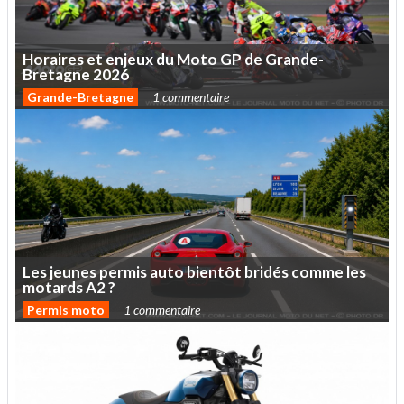
Horaires
et
enjeux
du
Moto
GP
de
Grande-
Bretagne
2026
Grande-Bretagne
1 commentaire
Les
jeunes
permis
auto
bientôt
bridés
comme
les
motards
A2
?
Permis moto
1 commentaire