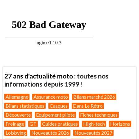
27 ans d'actualité moto :
toutes nos
informations depuis 1999 !
Allemagne
Assurance moto
Bilans marché 2026
Bilans statistiques
Casques
Dans Le Rétro
Découverte
Equipement pilote
Fiches techniques
Freinage
GT
Guides pratiques
High-tech
Horizons
Lobbying
Nouveautés 2026
Nouveautés 2027