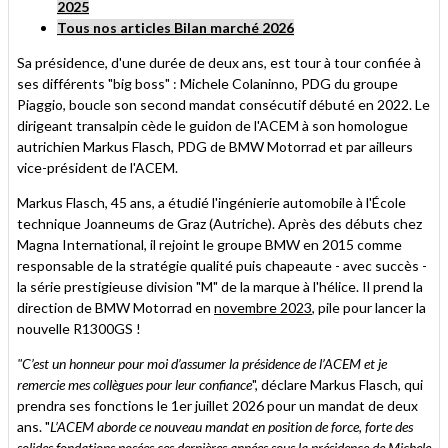
2025
Tous nos articles Bilan marché 2026
Sa présidence, d'une durée de deux ans, est tour à tour confiée à
ses différents "big boss" : Michele Colaninno, PDG du groupe
Piaggio, boucle son second mandat consécutif débuté en 2022. Le
dirigeant transalpin cède le guidon de l'ACEM à son homologue
autrichien Markus Flasch, PDG de BMW Motorrad et par ailleurs
vice-président de l'ACEM.
Markus Flasch, 45 ans, a étudié l'ingénierie automobile à l'École
technique Joanneums de Graz (Autriche). Après des débuts chez
Magna International, il rejoint le groupe BMW en 2015 comme
responsable de la stratégie qualité puis chapeaute - avec succès -
la série prestigieuse division "M" de la marque à l'hélice. Il prend la
direction de BMW Motorrad en
novembre 2023
, pile pour lancer la
nouvelle R1300GS !
"C’est un honneur pour moi d’assumer la présidence de l’ACEM et je
remercie mes collègues pour leur confiance
", déclare Markus Flasch, qui
prendra ses fonctions le 1er juillet 2026 pour un mandat de deux
ans. "
L’ACEM aborde ce nouveau mandat en position de force, forte des
solides fondations posées ces dernières années sous la présidence de Michele