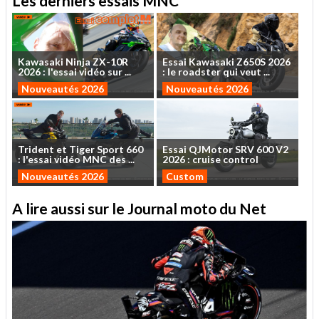
Les derniers essais MNC
Kawasaki
Ninja
ZX-10R
Essai
Kawasaki
Z650S
2026
2026
:
l'essai
vidéo
sur
...
:
le
roadster
qui
veut
...
Nouveautés 2026
Nouveautés 2026
Trident
et
Tiger
Sport
660
Essai
QJMotor
SRV
600
V2
:
l'essai
vidéo
MNC
des
...
2026
:
cruise
control
Nouveautés 2026
Custom
A lire aussi sur le Journal moto du Net