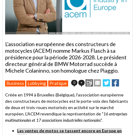
L'association européenne des constructeurs de
motocycles (ACEM) nomme Markus Flasch à sa
présidence pour la période 2026-2028. Le président
directeur général de BMW Motorrad succède à
Michele Colaninno, son homologue chez Piaggio.
Imprimer
Envoyer
Partager
Partage
0
+
Business
Lobbying
Pratique
cet
sur
sur
article
Twitter
Facebook
Créée en 1994 à Bruxelles (Belgique), l'association européenne
à
des constructeurs de motocycles est le porte-voix des fabricants
un
de deux et trois-roues motorisés en activité sur le marché
ami
européen. L'ACEM revendique la représentation de "
16 entreprises
multinationales et
17 associations industrielles nationales
".
Les ventes de motos se tassent encore en Europe en