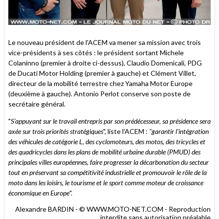
Le nouveau président de l'ACEM va mener sa mission avec trois
vice-présidents à ses côtés : le président sortant Michele
Colaninno (premier à droite ci-dessus), Claudio Domenicali, PDG
de Ducati Motor Holding (premier à gauche) et Clément Villet,
directeur de la mobilité terrestre chez Yamaha Motor Europe
(deuxième à gauche). Antonio Perlot conserve son poste de
secrétaire général.
"
S'appuyant sur le travail entrepris par son prédécesseur, sa présidence sera
axée sur trois priorités stratégiques
", liste l'ACEM :
"garantir l'intégration
des véhicules de catégorie L, des cyclomoteurs, des motos, des tricycles et
des quadricycles dans les plans de mobilité urbaine durable (PMUD) des
principales villes européennes, faire progresser la décarbonation du secteur
tout en préservant sa compétitivité industrielle et promouvoir le rôle de la
moto dans les loisirs, le tourisme et le sport comme moteur de croissance
économique en Europe
".
Alexandre BARDIN - © WWW.MOTO-NET.COM - Reproduction
interdite sans autorisation préalable