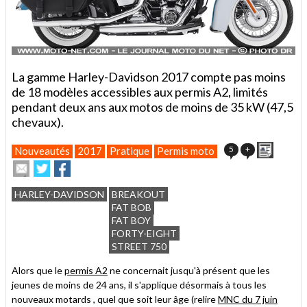
La gamme Harley-Davidson 2017 compte pas moins
de 18 modèles accessibles aux permis A2, limités
pendant deux ans aux motos de moins de 35 kW (47,5
chevaux).
Imprime
5
+
Nouveautés
2017
Pratique
Permis moto
Envoyer
Partager
Partager
cet
sur
sur
article
Twitter
Facebook
HARLEY-DAVIDSON
BREAKOUT
à
FAT BOB
un
FAT BOY
ami
FORTY-EIGHT
STREET 750
Alors que le
permis A2
ne concernait jusqu'à présent que les
jeunes de moins de 24 ans, il s'applique désormais à tous les
nouveaux motards , quel que soit leur âge (relire
MNC du 7 juin