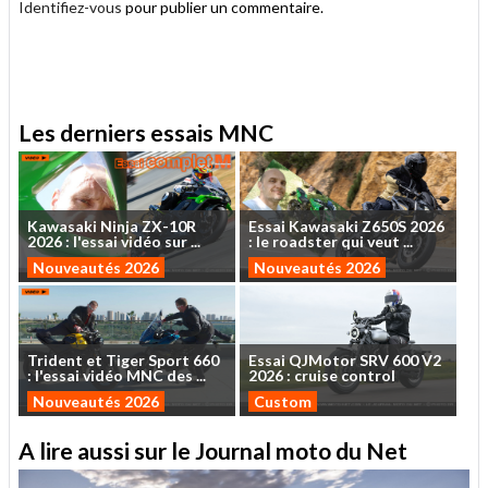
Identifiez-vous
pour publier un commentaire.
.
Les derniers essais MNC
Kawasaki
Ninja
ZX-10R
Essai
Kawasaki
Z650S
2026
2026
:
l'essai
vidéo
sur
...
:
le
roadster
qui
veut
...
Nouveautés 2026
Nouveautés 2026
Trident
et
Tiger
Sport
660
Essai
QJMotor
SRV
600
V2
:
l'essai
vidéo
MNC
des
...
2026
:
cruise
control
Nouveautés 2026
Custom
A lire aussi sur le Journal moto du Net