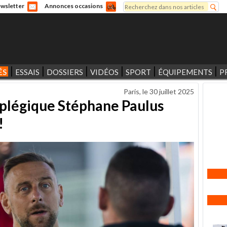
Rechercher
wsletter
Annonces occasions
Formulaire de recherche
ÉS
ESSAIS
DOSSIERS
VIDÉOS
SPORT
ÉQUIPEMENTS
P
Paris, le
30 juillet 2025
raplégique Stéphane Paulus
!