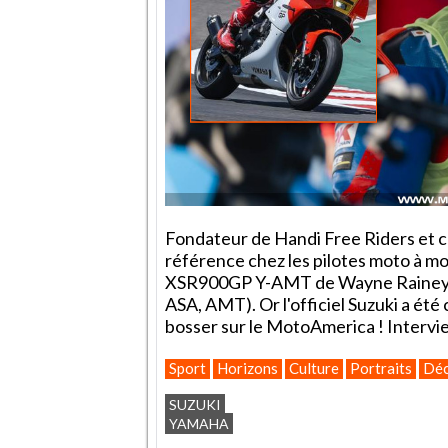
Fondateur de Handi Free Riders et 
référence chez les pilotes moto à mo
XSR900GP Y-AMT de Wayne Rainey et 
ASA, AMT). Or l'officiel Suzuki a ét
bosser sur le MotoAmerica ! Intervi
Sport
Horizons
Culture
Portraits
Déc
SUZUKI
YAMAHA