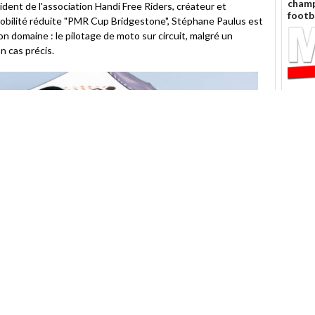
ami
champ
dent de l'association Handi Free Riders, créateur et
footb
mobilité réduite "PMR Cup Bridgestone", Stéphane Paulus est
son domaine : le pilotage de moto sur circuit, malgré un
n cas précis.
Loris
de Gu
Vince
tirent
Il y a 
traces