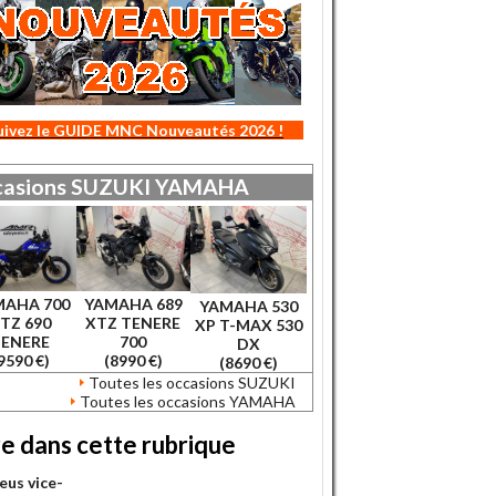
uivez le GUIDE MNC Nouveautés 2026 !
asions
SUZUKI
YAMAHA
MAHA 700
YAMAHA 689
YAMAHA 530
TZ 690
XTZ TENERE
XP T-MAX 530
TENERE
700
DX
9590 €)
(8990 €)
(8690 €)
Toutes les occasions SUZUKI
Toutes les occasions YAMAHA
re dans cette rubrique
eus vice-