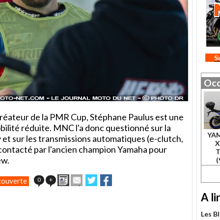
S
Occ
créateur de la PMR Cup, Stéphane Paulus est une
bilité réduite. MNC l'a donc questionné sur la
YA
sur les transmissions automatiques (e-clutch,
X
é contacté par l'ancien champion Yamaha pour
ew.
(
Imprimer
Envoyer
Partager
Partager
0
+
ouverte
cet
sur
sur
A li
article
Twitter
Facebook
à
un
Les Bl