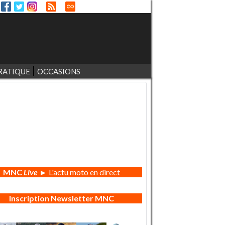
RATIQUE
OCCASIONS
MNC
Live
► L'actu moto en direct
Inscription Newsletter MNC