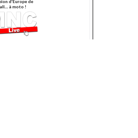
ion d'Europe de
all… à moto !
 Baz, la Honda 6
y Coulon et
nt Philippe se
 la bourre !
20 ans : Sur les
 du Chevalier...