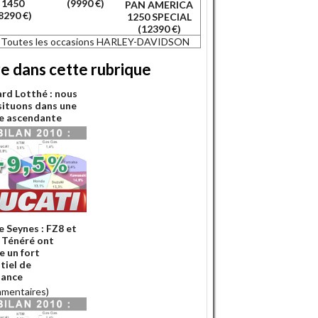
1450
(9990 €)
PAN AMERICA
8290 €)
1250 SPECIAL
(12390 €)
Toutes les occasions HARLEY-DAVIDSON
re dans cette rubrique
rd Lotthé : nous
situons dans une
le ascendante
e Seynes : FZ8 et
 Ténéré ont
e un fort
tiel de
sance
mmentaires)