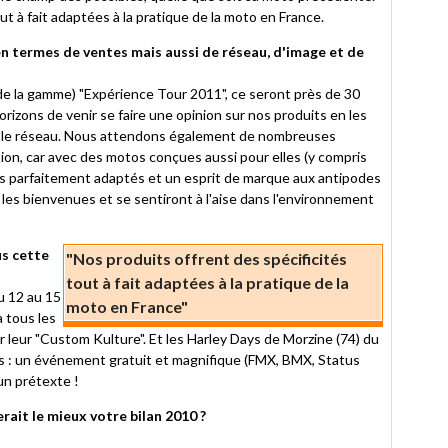
ut à fait adaptées à la pratique de la moto en France.
en termes de ventes mais aussi de réseau, d'image et de
 de la gamme) "Expérience Tour 2011", ce seront près de 30
izons de venir se faire une opinion sur nos produits en les
c le réseau. Nous attendons également de nombreuses
n, car avec des motos conçues aussi pour elles (y compris
s parfaitement adaptés et un esprit de marque aux antipodes
les bienvenues et se sentiront à l'aise dans l'environnement
s cette
"Nos produits offrent des spécificités
tout à fait adaptées à la pratique de la
u 12 au 15
moto en France"
à tous les
 leur "Custom Kulture". Et les Harley Days de Morzine (74) du
utes : un événement gratuit et magnifique (FMX, BMX, Status
un prétexte !
rait le mieux votre bilan 2010 ?