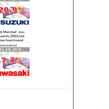
ck Marchal : nos
autés 2010 ont
bien fonctionné
mmentaires)