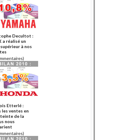
tophe Decultot :
 a réalisé un
 supérieur à nos
tes
ommentaires)
is Etterlé :
s les ventes en
teinte de la
us nous
arient
ommentaires)