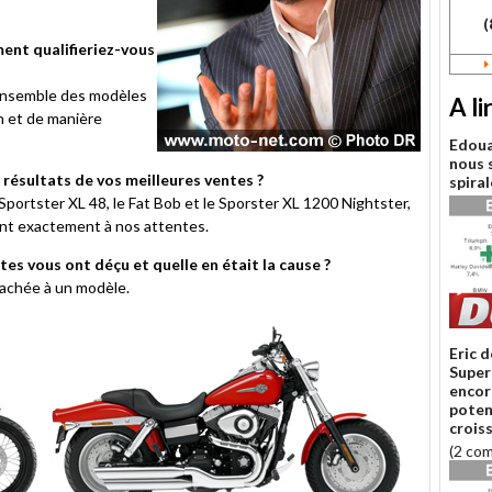
(
ent qualifieriez-vous
L'ensemble des modèles
A li
n et de manière
Edoua
nous 
résultats de vos meilleures ventes ?
spira
Sportster XL 48, le Fat Bob et le Sporster XL 1200 Nightster,
nt exactement à nos attentes.
es vous ont déçu et quelle en était la cause ?
achée à un modèle.
Eric d
Super
encor
poten
crois
(2 co