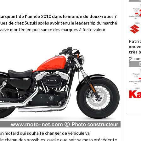
marquant de l'année 2010 dans le monde du deux-roues ?
gues de chez Suzuki après avoir tenu le leadership du marché
sive montée en puissance des marques à forte valeur
Patri
nouve
très 
(2 co
 un motard qui souhaite changer de véhicule va
e champ des possibles, quelle que soit sa moto précédente.