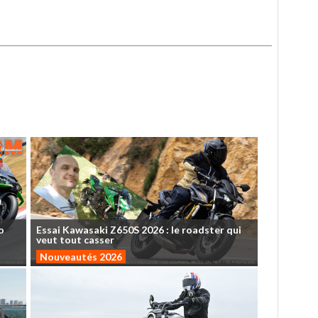
o
Essai
Kawasaki
Z650S
2026
:
le
roadster
qui
veut
tout
casser
Nouveautés 2026