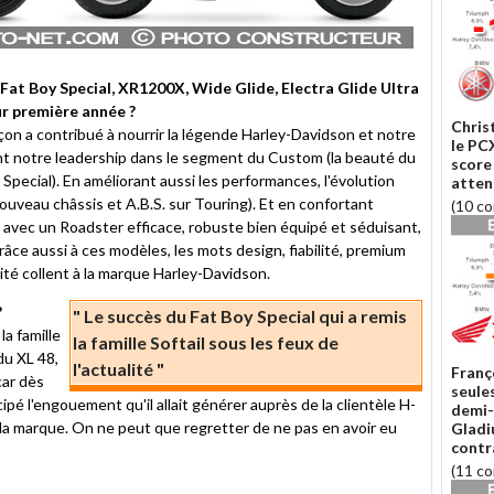
Fat Boy Special, XR1200X, Wide Glide, Electra Glide Ultra
ur première année ?
Chris
on a contribué à nourrir la légende Harley-Davidson et notre
le PCX
ant notre leadership dans le segment du Custom (la beauté du
score
 Special). En améliorant aussi les performances, l'évolution
atten
veau châssis et A.B.S. sur Touring). Et en confortant
(10 c
avec un Roadster efficace, robuste bien équipé et séduisant,
âce aussi à ces modèles, les mots design, fiabilité, premium
vité collent à la marque Harley-Davidson.
?
" Le succès du Fat Boy Special qui a remis
la famille
la famille Softail sous les feux de
du XL 48,
l'actualité "
Franço
car dès
seule
pé l'engouement qu'il allait générer auprès de la clientèle H-
demi-
a marque. On ne peut que regretter de ne pas en avoir eu
Gladi
contr
(11 c