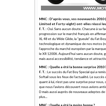
MNC : D'après vous, vos nouveautés 2010 (
Limited et Forty-eight) ont-elles réussi le
F. T.
: Oui. Sans aucun doute. Chacune à sa faç
progression sur le marché français en affirm
XL 48 et du Wide Glide, la "gueule" du Fat Boy
technologique et dynamique de nos motos (nou
l'approche du marché européen par la marque 
le XR 1200X. Aujourd'hui sans aucun doute, gr
mais aussi accessibilité, tendance et attracti
MNC : Quelle a été la bonne surprise 2010 
F. T.
: Le succès du Fat Boy Special qui a remis 
Softail sous les feux de l'actualité. Le succès 
quant à lui, n'est pas une surprise pour nous, 
que nous l'avions découvert nous avions antici
D mais aussi auprès de nouveaux adeptes de l
plus...
MNC : Quelle a été la moins bonne ?