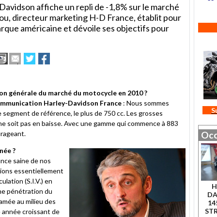
Davidson affiche un repli de -1,8% sur le marché
ou, directeur marketing H-D France, établit pour
rque américaine et dévoile ses objectifs pour
Imprimer
Envoyer
Partager
Partager
cet
sur
sur
article
Twitter
Facebook
à
un
ion générale du marché du motocycle en 2010 ?
ami
communication Harley-Davidson France
: Nous sommes
S
re segment de référence, le plus de 750 cc. Les grosses
 ne soit pas en baisse. Avec une gamme qui commence à 883
urageant.
Occ
née ?
nce saine de nos
tions essentiellement
lation (S.I.V.) en
H
ne pénétration du
DA
amée au milieu des
14
ST
 année croissant de