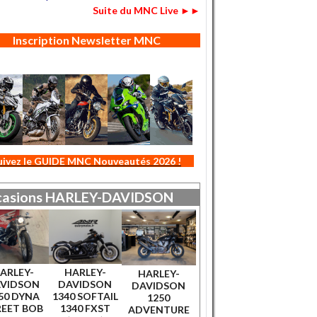
Suite du MNC Live ►►
Inscription Newsletter MNC
uivez le GUIDE MNC Nouveautés 2026 !
asions
HARLEY-DAVIDSON
ARLEY-
HARLEY-
HARLEY-
VIDSON
DAVIDSON
DAVIDSON
50 DYNA
1340 SOFTAIL
1250
REET BOB
1340 FXST
ADVENTURE