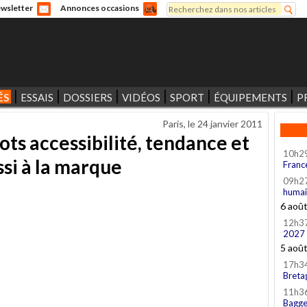
Rechercher
wsletter
Annonces occasions
Formulaire de recherche
ÉS
ESSAIS
DOSSIERS
VIDÉOS
SPORT
ÉQUIPEMENTS
P
Paris, le
24 janvier 2011
ots accessibilité, tendance et
10h2
ssi à la marque
Franc
09h2
humai
6 aoû
12h3
2027
5 aoû
17h3
Breta
11h3
Bagge