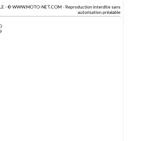
TILLE - © WWW.MOTO-NET.COM - Reproduction interdite sans
autorisation préalable
0
9