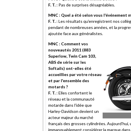
F. T.
: Pas de surprises désagréables.
MNC : Quel a été selon vous l'événement 
F. T.
: Les résultats qu'enregistrent nos collè
pendant de nombreuses années, et la progres
ajoutée face aux généralistes.
MNC : Comment vos
nouveautés 2011 (883
Superlow, Twin Cam 103,
ABS de série sur les
Softails) ont-elles été
accueillies par votre réseau
et par l'ensemble des
motards ?
F. T.
: Elles confortent le
réseau et la communauté
motarde dans l'idée que
Harley-Davidson devient un
acteur majeur du marché
français des grosses cylindrées. Aujourd'hui,
immanquablement considérer la marque dans l