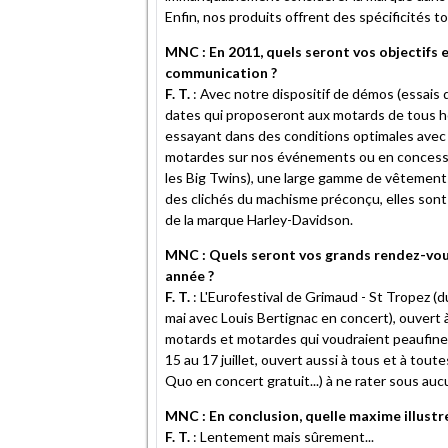
Enfin, nos produits offrent des spécificités to
MNC : En 2011, quels seront vos objectifs 
communication ?
F. T.
: Avec notre dispositif de démos (essais
dates qui proposeront aux motards de tous hor
essayant dans des conditions optimales ave
motardes sur nos événements ou en concessio
les Big Twins), une large gamme de vêtement
des clichés du machisme préconçu, elles sont 
de la marque Harley-Davidson.
MNC : Quels seront vos grands rendez-vou
année ?
F. T.
: L'Eurofestival de Grimaud - St Tropez (d
mai avec Louis Bertignac en concert), ouvert 
motards et motardes qui voudraient peaufiner
15 au 17 juillet, ouvert aussi à tous et à to
Quo en concert gratuit...) à ne rater sous auc
MNC : En conclusion, quelle maxime illustre
F. T.
: Lentement mais sûrement...