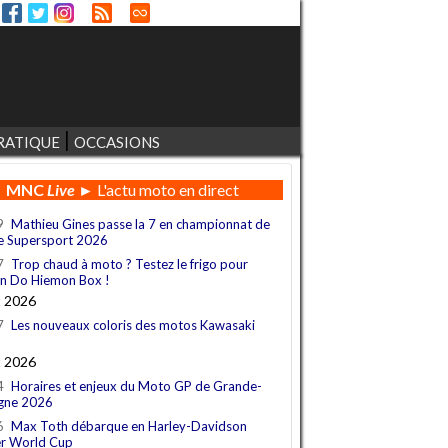
RATIQUE
OCCASIONS
MNC
Live
► L'actu moto en direct
9
Mathieu Gines passe la 7 en championnat de
e Supersport 2026
7
Trop chaud à moto ? Testez le frigo pour
n Do Hiemon Box !
t 2026
7
Les nouveaux coloris des motos Kawasaki
t 2026
4
Horaires et enjeux du Moto GP de Grande-
gne 2026
6
Max Toth débarque en Harley-Davidson
r World Cup