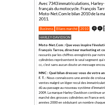
Avec 7343 immatriculations, Harley-
français du motocycle. François Tarr
Moto-Net.Com le bilan 2010 de la ma
2011.
0
+
Business
Bilans marché
2010
HARLEY-DAVIDSON
Moto-Net.Com : Que vous inspire l'évolut
François Tarrou, directeur marketing et 
rassurés par les chiffres enregistrés par not
cylindrées représentent le seul segment qui
cc, c'est sans aucun doute un message enco
MNC : Quel bilan dressez-vous de votre an
F. T.
: Nous connaissons une année de croissa
ventes malgré un léger recul des immatricula
dû au passage au nouveau système d'immatricu
2009. La marque Harley-Davidson continue u
marché des grosses cylindrées en France ent
années 2000 en séduisant un nombre chaque