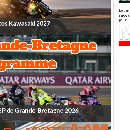
Louis
sacoc
jour
tos
Kawasaki
2027
GP
de
Grande-Bretagne
2026