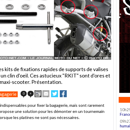
es kits de fixations rapides de supports de valises
 un clin d'oeil. Ces astucieux "RKIT" sont d'ores et
 maxi-scooter. Présentation.
Imprimer
Envoyer
Partager
Partager
0
+
agagerie
cet
sur
sur
article
Twitter
Facebook
 indispensables pour fixer la bagagerie, mais sont rarement
à
10h2
ropose une solution pour les démonter en un tournemain
un
Franc
 lorsque les platines ne sont pas nécessaires.
ami
09h2
humai