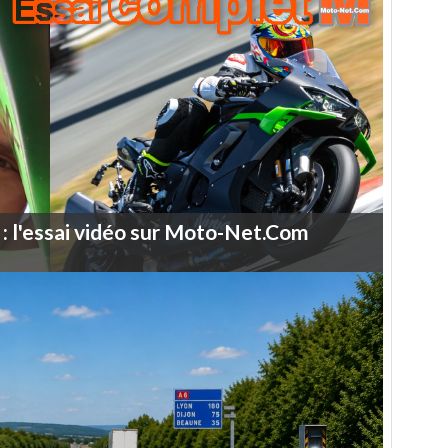
:
l'essai
vidéo
sur
Moto-Net.Com