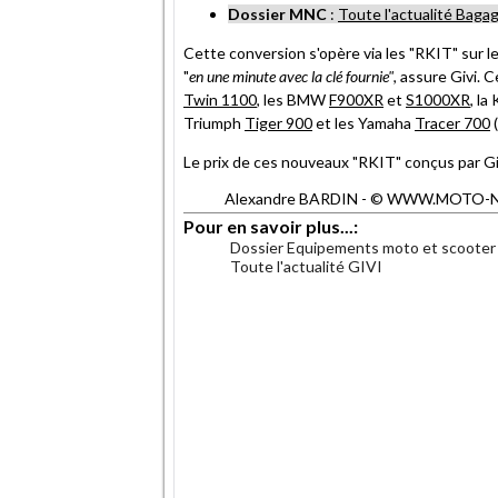
Dossier MNC
:
Toute l'actualité Baga
Cette conversion s'opère via les "RKIT" sur l
"
en une minute avec la clé fournie"
, assure Givi. 
Twin 1100
, les BMW
F900XR
et
S1000XR
, la
Triumph
Tiger 900
et les Yamaha
Tracer 700
(
Le prix de ces nouveaux "RKIT" conçus par Giv
Alexandre BARDIN - © WWW.MOTO-NET.C
Pour en savoir plus...:
Dossier Equipements moto et scooter
Toute l'actualité GIVI
.