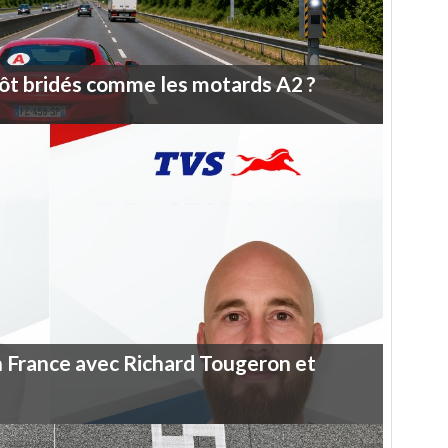
ôt
bridés
comme
les
motards
A2
?
n
France
avec
Richard
Tougeron
et