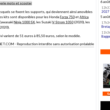
6 aoû
gerie moto et scooter
12h3
esquels se fixent les supports, qui deviennent ainsi amovibles
2027
5 aoû
Ces kits sont disponibles pour les Honda
Forza 750
et
Africa
 Kawasaki
Ninja 1000 SX
, les Suzuki
V-Strom 1050
(2020), les
17h3
Breta
2020).
11h3
i varient de 51 euros à 85,50 euros, selon le modèle.
Bagge
OM - Reproduction interdite sans autorisation préalable
S