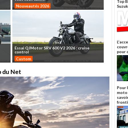
Top B
Nouveautés 2026
Suzuk
L'acc
couvr
Essai
QJMotor
SRV
600
V2
2026
:
cruise
pour 
control
Custom
to du Net
Pour 
moto 
savoir
front