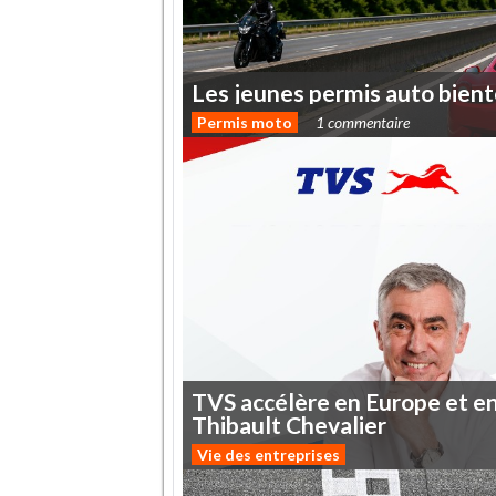
Les
jeunes
permis
auto
bient
Permis moto
1 commentaire
TVS
accélère
en
Europe
et
e
Thibault
Chevalier
Vie des entreprises