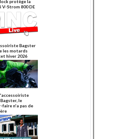
lock protège la
i V-Strom 800 DE
essoiriste Bagster
e les motards
cet hiver 2026
l'accessoiriste
Bagster, le
-faire n'a pas de
ière