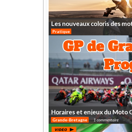
Les
nouveaux
coloris
des
mo
Pratique
Horaires
et
enjeux
du
Moto
Grande-Bretagne
1 commentaire