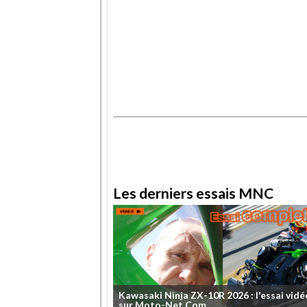
.
.
Les derniers essais MNC
Kawasaki
Ninja
ZX-10R
2026
:
l'essai
vidé
sur
Moto-Net.Com