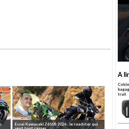
A li
Cokim
bagag
trail
o
Essai
Kawasaki
Z650S
2026
:
le
roadster
qui
veut
tout
casser