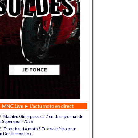
MNC
Live
► L'actu moto en direct
9
Mathieu Gines passe la 7 en championnat de
e Supersport 2026
7
Trop chaud à moto ? Testez le frigo pour
n Do Hiemon Box !