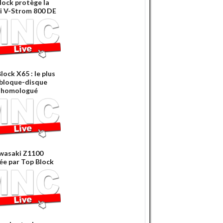
lock protège la
i V-Strom 800 DE
lock X65 : le plus
 bloque-disque
 homologué
wasaki Z1100
ée par Top Block