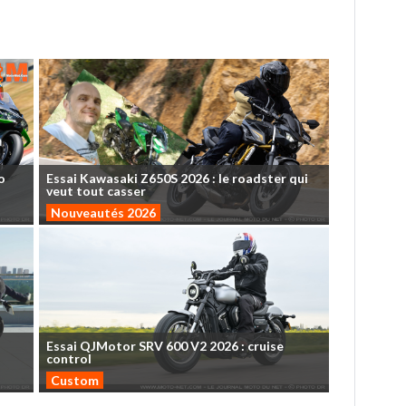
o
Essai
Kawasaki
Z650S
2026
:
le
roadster
qui
veut
tout
casser
Nouveautés 2026
Essai
QJMotor
SRV
600
V2
2026
:
cruise
control
Custom