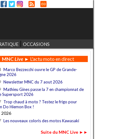
RATIQUE
OCCASIONS
MNC
Live
► L'actu moto en direct
4
Marco Bezzecchi ouvre le GP de Grande-
gne 2026
9
Newsletter MNC du 7 aout 2026
9
Mathieu Gines passe la 7 en championnat de
e Supersport 2026
7
Trop chaud à moto ? Testez le frigo pour
n Do Hiemon Box !
t 2026
7
Les nouveaux coloris des motos Kawasaki
Suite du MNC Live ►►