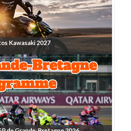
tos
Kawasaki
2027
GP
de
Grande-Bretagne
2026