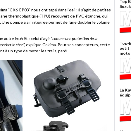
Top B
Suzuk
ma "CK6-EP03" nous ont tapé dans l'oeil : il s'agit de petites
thane thermoplastique (TPU) recouvert de PVC étanche, qui
s. Une pompe à air intégrée permet de faire doubler le volume
autre intérêt : celui d'agir "
comme une protection de la
Top-B
bsorber le choc
", explique Cokima. Pour ses concepteurs, cette
petit
 à un type de moto : les trails, pardi.
moto
La Ka
équip