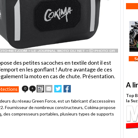
S
ose des petites sacoches en textile dont il est
d'emport en les gonflant ! Autre avantage de ces
également la moto en cas de chute. Présentation.
A li
Imprimer
Envoyer
Partager
Partager
0
+
tections
cet
sur
sur
Top B
article
Twitter
Facebook
la Su
ndeurs du réseau Green Force, est un fabricant d'accessoires
à
22. Fournisseur de nombreux constructeurs, Cokima propose
un
s
, des compresseurs portables, plusieurs types de supports
ami