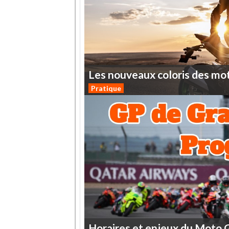
Les
nouveaux
coloris
des
mo
Pratique
Horaires
et
enjeux
du
Moto