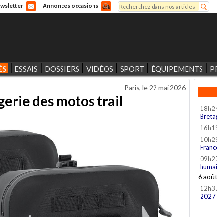
Rechercher
wsletter
Annonces occasions
Formulaire de recherche
ÉS
ESSAIS
DOSSIERS
VIDÉOS
SPORT
ÉQUIPEMENTS
P
Paris, le
22 mai 2026
erie des motos trail
18h2
Breta
16h1
10h2
Franc
09h2
humai
6 aoû
12h3
2027