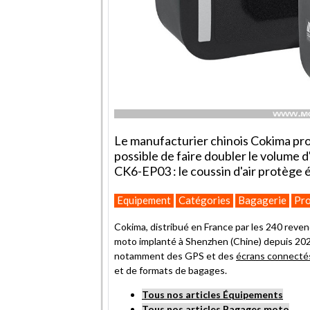
Le manufacturier chinois Cokima prop
possible de faire doubler le volume 
CK6-EP03 : le coussin d'air protège 
Equipement
Catégories
Bagagerie
Pro
Cokima, distribué en France par les 240 reve
moto implanté à Shenzhen (Chine) depuis 20
notamment des GPS et des
écrans connecté
et de formats de bagages.
Tous nos articles Équipements
Tous nos articles Bagages moto