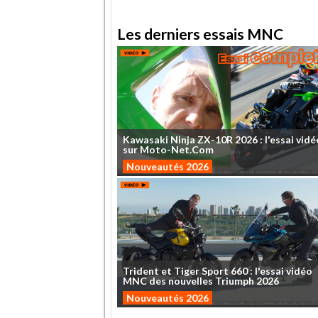
Les derniers essais MNC
Kawasaki
Ninja
ZX-10R
2026
:
l'essai
vidé
sur
Moto-Net.Com
Nouveautés 2026
Trident
et
Tiger
Sport
660
:
l'essai
vidéo
MNC
des
nouvelles
Triumph
2026
Nouveautés 2026