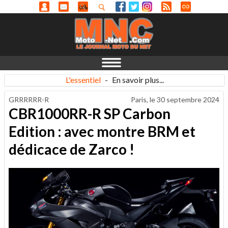
L'essentiel
-
En savoir plus...
GRRRRRR-R
Paris, le
30 septembre 2024
CBR1000RR-R SP Carbon
Edition : avec montre BRM et
dédicace de Zarco !