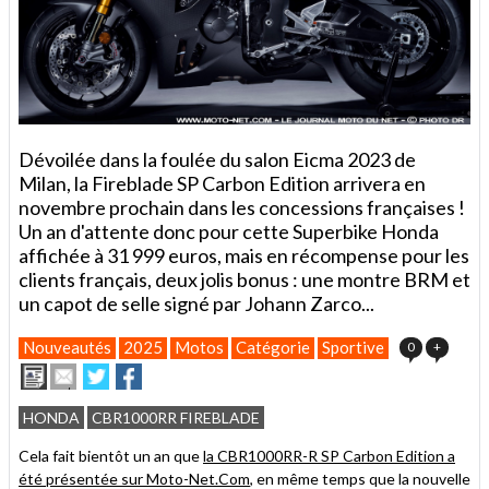
Dévoilée dans la foulée du salon Eicma 2023 de
Milan, la Fireblade SP Carbon Edition arrivera en
novembre prochain dans les concessions françaises !
Un an d'attente donc pour cette Superbike Honda
affichée à 31 999 euros, mais en récompense pour les
clients français, deux jolis bonus : une montre BRM et
un capot de selle signé par Johann Zarco...
Nouveautés
2025
Motos
Catégorie
Sportive
0
+
Imprimer
Envoyer
Partager
Partager
cet
sur
sur
article
Twitter
Facebook
HONDA
CBR1000RR FIREBLADE
à
un
Cela fait bientôt un an que
la CBR1000RR-R SP Carbon Edition a
ami
été présentée sur Moto-Net.Com
, en même temps que la nouvelle