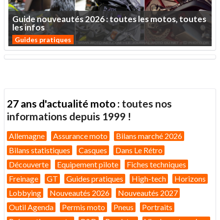
Guide
nouveautés
2026
:
toutes
les
motos,
toutes
les
infos
Guides pratiques
27 ans d'actualité moto :
toutes nos
informations depuis 1999 !
Allemagne
Assurance moto
Bilans marché 2026
Bilans statistiques
Casques
Dans Le Rétro
Découverte
Equipement pilote
Fiches techniques
Freinage
GT
Guides pratiques
High-tech
Horizons
Lobbying
Nouveautés 2026
Nouveautés 2027
Outil Agenda
Permis moto
Pneus
Portraits