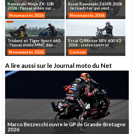
Kawasaki
Ninja
ZX-10R
Essai
Kawasaki
Z650S
2026
2026
:
l'essai
vidéo
sur
...
:
le
roadster
qui
veut
...
Nouveautés 2026
Nouveautés 2026
Trident
et
Tiger
Sport
660
Essai
QJMotor
SRV
600
V2
:
l'essai
vidéo
MNC
des
...
2026
:
cruise
control
Nouveautés 2026
Custom
A lire aussi sur le Journal moto du Net
Marco
Bezzecchi
ouvre
le
GP
de
Grande-Bretagne
2026