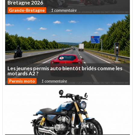
Bretagne
2026
Grande-Bretagne
1 commentaire
Les
jeunes
permis
auto
bientôt
bridés
comme
les
motards
A2
?
Permis moto
1 commentaire