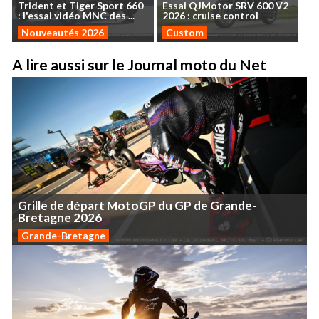
Trident
et
Tiger
Sport
660
Essai
QJMotor
SRV
600
V2
:
l'essai
vidéo
MNC
des
...
2026
:
cruise
control
Nouveautés 2026
Custom
A lire aussi sur le Journal moto du Net
Grille
de
départ
MotoGP
du
GP
de
Grande-
Bretagne
2026
Grande-Bretagne