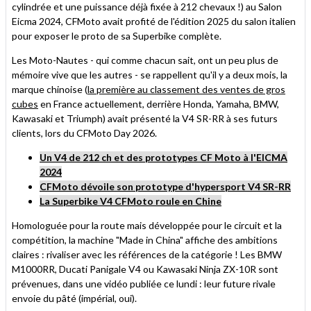
cylindrée et une puissance déjà fixée à 212 chevaux !) au Salon
Eicma 2024, CFMoto avait profité de l'édition 2025 du salon italien
pour exposer le proto de sa Superbike complète.
Les Moto-Nautes - qui comme chacun sait, ont un peu plus de
mémoire vive que les autres - se rappellent qu'il y a deux mois, la
marque chinoise (
la première au classement des ventes de gros
cubes
en France actuellement, derrière Honda, Yamaha, BMW,
Kawasaki et Triumph) avait présenté la V4 SR-RR à ses futurs
clients, lors du CFMoto Day 2026.
Un V4 de 212 ch et des prototypes CF Moto à l'EICMA
2024
CFMoto dévoile son prototype d'hypersport V4 SR-RR
La Superbike V4 CFMoto roule en Chine
Homologuée pour la route mais développée pour le circuit et la
compétition, la machine "Made in China" affiche des ambitions
claires : rivaliser avec les références de la catégorie ! Les BMW
M1000RR, Ducati Panigale V4 ou Kawasaki Ninja ZX-10R sont
prévenues, dans une vidéo publiée ce lundi : leur future rivale
envoie du pâté (impérial, oui).