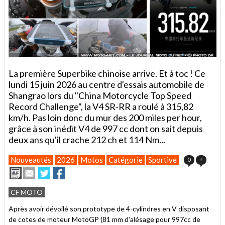
La première Superbike chinoise arrive. Et à toc ! Ce
lundi 15 juin 2026 au centre d'essais automobile de
Shangrao lors du "China Motorcycle Top Speed
Record Challenge", la V4 SR-RR a roulé à 315,82
km/h. Pas loin donc du mur des 200 miles per hour,
grâce à son inédit V4 de 997 cc dont on sait depuis
deux ans qu'il crache 212 ch et 114 Nm...
Nouveautés
2026
Motos
Catégorie
Sportive
0
+
Imprimer
Envoyer
Partager
Partager
cet
sur
sur
article
Twitter
Facebook
CF MOTO
à
un
Après avoir dévoilé son prototype de 4-cylindres en V disposant
ami
de cotes de moteur MotoGP (81 mm d'alésage pour 997cc de