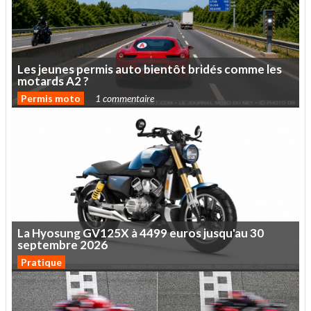
Les
jeunes
permis
auto
bientôt
bridés
comme
les
motards
A2
?
Permis moto
1 commentaire
La
Hyosung
GV125X
à
4499
euros
jusqu'au
30
septembre
2026
Pratique