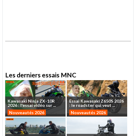
.
.
Les derniers essais MNC
Kawasaki
Ninja
ZX-10R
Essai
Kawasaki
Z650S
2026
2026
:
l'essai
vidéo
sur
...
:
le
roadster
qui
veut
...
Nouveautés 2026
Nouveautés 2026