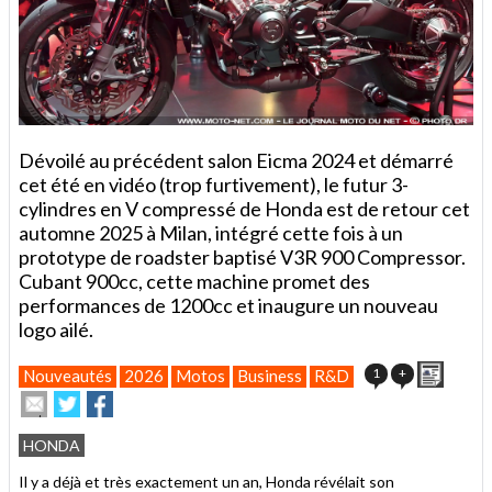
Dévoilé au précédent salon Eicma 2024 et démarré
cet été en vidéo (trop furtivement), le futur 3-
cylindres en V compressé de Honda est de retour cet
automne 2025 à Milan, intégré cette fois à un
prototype de roadster baptisé V3R 900 Compressor.
Cubant 900cc, cette machine promet des
performances de 1200cc et inaugure un nouveau
logo ailé.
Imprim
1
+
Nouveautés
2026
Motos
Business
R&D
Envoyer
Partager
Partager
cet
sur
sur
article
Twitter
Facebook
HONDA
à
un
Il y a déjà et très exactement un an, Honda révélait son