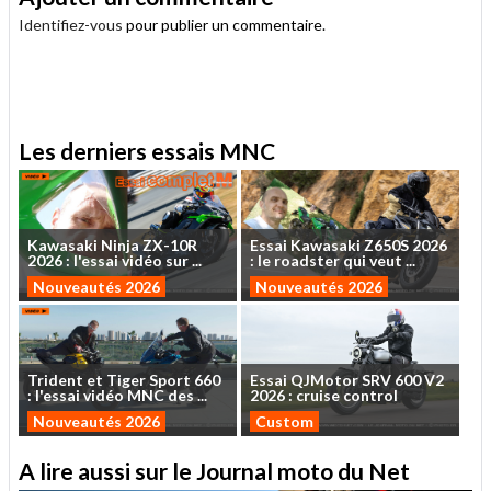
Identifiez-vous
pour publier un commentaire.
.
Les derniers essais MNC
Kawasaki
Ninja
ZX-10R
Essai
Kawasaki
Z650S
2026
2026
:
l'essai
vidéo
sur
...
:
le
roadster
qui
veut
...
Nouveautés 2026
Nouveautés 2026
Trident
et
Tiger
Sport
660
Essai
QJMotor
SRV
600
V2
:
l'essai
vidéo
MNC
des
...
2026
:
cruise
control
Nouveautés 2026
Custom
A lire aussi sur le Journal moto du Net