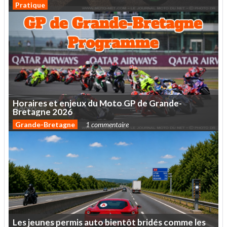
Pratique
Horaires
et
enjeux
du
Moto
GP
de
Grande-
Bretagne
2026
Grande-Bretagne
1 commentaire
Les
jeunes
permis
auto
bientôt
bridés
comme
les