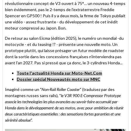
ami
révolutionnaire concept de V3 ouvert à 75°… un nouveau 4-temps
bien évidemment, pas le 2-temps de l'extraterrestre Freddie
Spencer en GP500 ! Puis il y a deux mois, la firme de Tokyo publiait
une vidéo - assez frustrante - du développement de cet inédit
moteur compressé au Japon. Bon.
De retour au salon Eicma (édition 2025), le numéro un mondial -du
motocycle - et du teasing !? - présente une nouvelle moto. Un
prototype plutôt, qui laisse présager un futur modèle de roadster
dont la sortie dans les concessions françaises n'interviendra pas
avant l'an 2027. Pas si pressé que ça donc, le 3-cylindres Honda...
Toute l'actualité Honda sur Moto-Net.Com
Dossier spécial Nouveautés moto sur MNC
Imaginé comme un "
Non-Rail Roller Coaster
" (traduisez par des
montagnes russes sans rails), "
le V3R 900 E-Compressor Prototype
associe les technologies les plus avancées au savoir-faire accumulé par
Honda dans le développement de ses motos, avec pour ambition de réunir
deux caractéristiques essentielles : des sensations fortes garanties et une
sérénité absolue
".