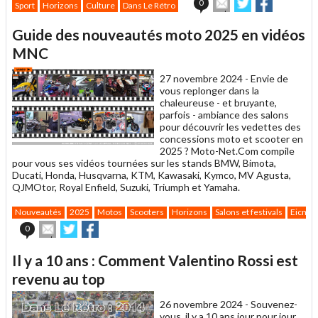
Envoyer
Partager
Partager
0
Sport
Horizons
Culture
Dans Le Rétro
cet
sur
sur
article
Twitter
Facebook
Guide des nouveautés moto 2025 en vidéos
à
un
MNC
ami
27 novembre 2024 -
Envie de
vous replonger dans la
chaleureuse - et bruyante,
parfois - ambiance des salons
pour découvrir les vedettes des
concessions moto et scooter en
2025 ? Moto-Net.Com compile
pour vous ses vidéos tournées sur les stands BMW, Bimota,
Ducati, Honda, Husqvarna, KTM, Kawasaki, Kymco, MV Agusta,
QJMOtor, Royal Enfield, Suzuki, Triumph et Yamaha.
Nouveautés
2025
Motos
Scooters
Horizons
Salons et festivals
Eicma 
Envoyer
Partager
Partager
0
cet
sur
sur
article
Twitter
Facebook
Il y a 10 ans : Comment Valentino Rossi est
à
un
revenu au top
ami
26 novembre 2024 -
Souvenez-
vous, il y a 10 ans jour pour jour,