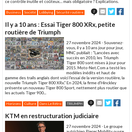
ce contrôle inutile et coûteux… mais obligatoire ? Explications.
Envoyer
Partager
Part
2
Business
Société
Lobbying
Sécurité routière
cet
sur
sur
article
Twitter
Facebo
Il y a 10 ans : Essai Tiger 800 XRx, petite
à
un
routière de Triumph
ami
27 novembre 2024 -
Souvenez-
vous, il y a 10 ans jour pour jour,
MNC publiait : "Lancées avec
succès en 2010, les Triumph
Tiger 800 sont mises à jour pour
2015. Moto-Net.Com a testé les
modèles inédits et haut de
gamme des trails anglais dont voici l'essai de la version routière, la
nouvelle Triumph Tiger 800 XRx." En 2024, la firme d'Hinckley
présente un nouveau Tiger 800 Sport, nettement plus routier que
les actuels Tiger 900...
Envoyer
Partager
Parta
0
Horizons
Culture
Dans Le Rétro
TRIUMPH
cet
sur
sur
article
Twitter
Facebook
KTM en restructuration judiciaire
à
un
27 novembre 2024 -
Le groupe
ami
autrichien Pierer Mobility ouvre