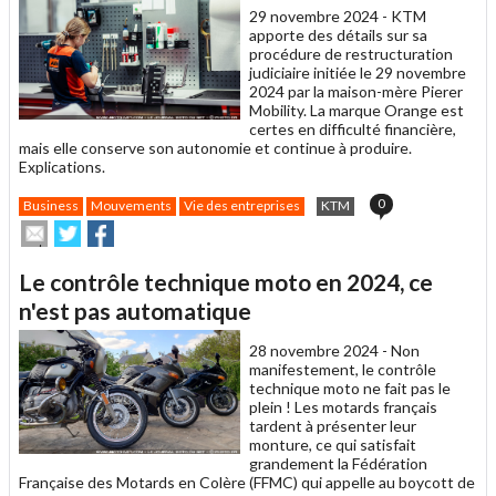
29 novembre 2024 -
KTM
ami
apporte des détails sur sa
procédure de restructuration
judiciaire initiée le 29 novembre
2024 par la maison-mère Pierer
Mobility. La marque Orange est
certes en difficulté financière,
mais elle conserve son autonomie et continue à produire.
Explications.
0
Business
Mouvements
Vie des entreprises
KTM
Envoyer
Partager
Partager
cet
sur
sur
article
Twitter
Facebook
Le contrôle technique moto en 2024, ce
à
un
n'est pas automatique
ami
28 novembre 2024 -
Non
manifestement, le contrôle
technique moto ne fait pas le
plein ! Les motards français
tardent à présenter leur
monture, ce qui satisfait
grandement la Fédération
Française des Motards en Colère (FFMC) qui appelle au boycott de