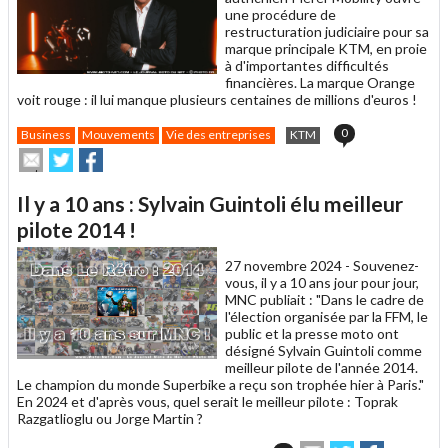
une procédure de
restructuration judiciaire pour sa
marque principale KTM, en proie
à d'importantes difficultés
financières. La marque Orange
voit rouge : il lui manque plusieurs centaines de millions d'euros !
0
Business
Mouvements
Vie des entreprises
KTM
Envoyer
Partager
Partager
cet
sur
sur
article
Twitter
Facebook
Il y a 10 ans : Sylvain Guintoli élu meilleur
à
un
pilote 2014 !
ami
27 novembre 2024 -
Souvenez-
vous, il y a 10 ans jour pour jour,
MNC publiait : "Dans le cadre de
l'élection organisée par la FFM, le
public et la presse moto ont
désigné Sylvain Guintoli comme
meilleur pilote de l'année 2014.
Le champion du monde Superbike a reçu son trophée hier à Paris."
En 2024 et d'après vous, quel serait le meilleur pilote : Toprak
Razgatlioglu ou Jorge Martin ?