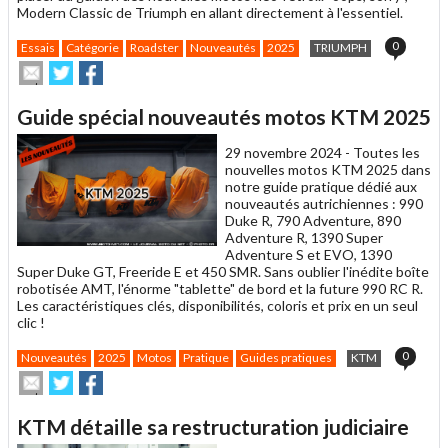
Modern Classic de Triumph en allant directement à l'essentiel.
0
Essais
Catégorie
Roadster
Nouveautés
2025
TRIUMPH
Envoyer
Partager
Partager
cet
sur
sur
article
Twitter
Facebook
Guide spécial nouveautés motos KTM 2025
à
un
29 novembre 2024 -
Toutes les
ami
nouvelles motos KTM 2025 dans
notre guide pratique dédié aux
nouveautés autrichiennes : 990
Duke R, 790 Adventure, 890
Adventure R, 1390 Super
Adventure S et EVO, 1390
Super Duke GT, Freeride E et 450 SMR. Sans oublier l'inédite boîte
robotisée AMT, l'énorme "tablette" de bord et la future 990 RC R.
Les caractéristiques clés, disponibilités, coloris et prix en un seul
clic !
0
Nouveautés
2025
Motos
Pratique
Guides pratiques
KTM
Envoyer
Partager
Partager
cet
sur
sur
article
Twitter
Facebook
KTM détaille sa restructuration judiciaire
à
un