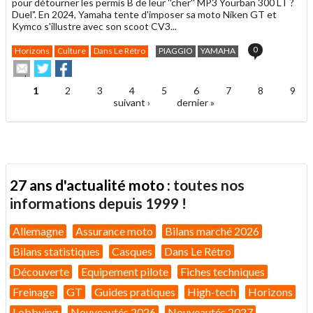
pour détourner les permis B de leur ''cher'' MP3 Yourban 300 LT ?
Duel". En 2024, Yamaha tente d'imposer sa moto Niken GT et
Kymco s'illustre avec son scoot CV3...
0
Horizons
Culture
Dans Le Rétro
PIAGGIO
YAMAHA
Envoyer
Partager
Partager
cet
sur
sur
article
Twitter
Facebook
1
2
3
4
5
6
7
8
9
Pages
à
suivant ›
dernier »
un
ami
27 ans d'actualité moto :
toutes nos
informations depuis 1999 !
Allemagne
Assurance moto
Bilans marché 2026
Bilans statistiques
Casques
Dans Le Rétro
Découverte
Equipement pilote
Fiches techniques
Freinage
GT
Guides pratiques
High-tech
Horizons
Lobbying
Nouveautés 2026
Nouveautés 2027