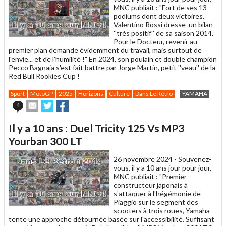
MNC publiait : "Fort de ses 13
podiums dont deux victoires,
Valentino Rossi dresse un bilan
''très positif'' de sa saison 2014.
Pour le Docteur, revenir au
premier plan demande évidemment du travail, mais surtout de
l'envie... et de l'humilité !" En 2024, son poulain et double champion
Pecco Bagnaia s'est fait battre par Jorge Martin, petit ''veau'' de la
Red Bull Rookies Cup !
Sport
MotoGP
2025
Horizons
Culture
Dans Le Rétro
YAMAHA
Envoyer
Partager
Partager
4
cet
sur
sur
article
Twitter
Facebook
Il y a 10 ans : Duel Tricity 125 Vs MP3
à
un
Yourban 300 LT
ami
26 novembre 2024 -
Souvenez-
vous, il y a 10 ans jour pour jour,
MNC publiait : "Premier
constructeur japonais à
s'attaquer à l'hégémonie de
Piaggio sur le segment des
scooters à trois roues, Yamaha
tente une approche détournée basée sur l'accessibilité. Suffisant