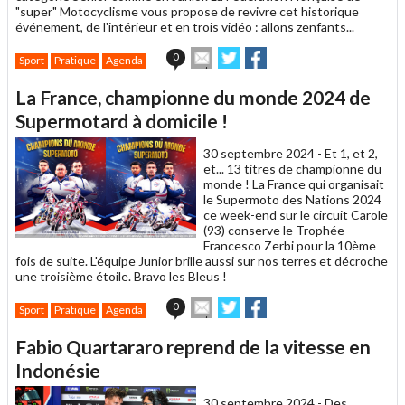
"super" Motocyclisme vous propose de revivre cet historique
événement, de l'intérieur et en trois vidéo : allons zenfants...
Envoyer
Partager
Partager
0
Sport
Pratique
Agenda
cet
sur
sur
article
Twitter
Facebook
La France, championne du monde 2024 de
à
un
Supermotard à domicile !
ami
30 septembre 2024 -
Et 1, et 2,
et... 13 titres de championne du
monde ! La France qui organisait
le Supermoto des Nations 2024
ce week-end sur le circuit Carole
(93) conserve le Trophée
Francesco Zerbi pour la 10ème
fois de suite. L'équipe Junior brille aussi sur nos terres et décroche
une troisième étoile. Bravo les Bleus !
Envoyer
Partager
Partager
0
Sport
Pratique
Agenda
cet
sur
sur
article
Twitter
Facebook
Fabio Quartararo reprend de la vitesse en
à
un
Indonésie
ami
30 septembre 2024 -
Des