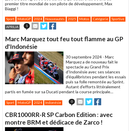
premier titre mondial de son pilote de développement, Max
Biaggi !
Sport
MotoGP
2024
Nouveautés
2025
Motos
Catégorie
Sportive
Envoyer
Partager
Partager
1
APRILIA
cet
sur
sur
article
Twitter
Facebook
Marc Marquez tout feu tout flamme au GP
à
un
d'Indonésie
ami
30 septembre 2024 -
Marc
Marquez a de nouveau fait le
spectacle au Grand Prix
d'Indonésie avec ses séances
d'équilibristes pendant les essais
puis sa folle remontée au Sprint.
Autant d'efforts littéralement
partis en fumée sur sa Ducati pendant la course principale…
Envoyer
Partager
Partager
0
Sport
MotoGP
2024
Indonésie
cet
sur
sur
article
Twitter
Facebook
CBR1000RR-R SP Carbon Edition : avec
à
un
montre BRM et dédicace de Zarco !
ami