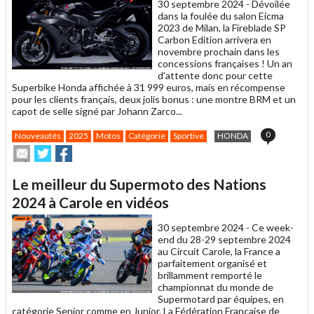
30 septembre 2024 -
Dévoilée
dans la foulée du salon Eicma
2023 de Milan, la Fireblade SP
Carbon Edition arrivera en
novembre prochain dans les
concessions françaises ! Un an
d'attente donc pour cette
Superbike Honda affichée à 31 999 euros, mais en récompense
pour les clients français, deux jolis bonus : une montre BRM et un
capot de selle signé par Johann Zarco...
0
Nouveautés
2025
Motos
Catégorie
Sportive
HONDA
Envoyer
Partager
Partager
cet
sur
sur
article
Twitter
Facebook
Le meilleur du Supermoto des Nations
à
un
2024 à Carole en vidéos
ami
30 septembre 2024 -
Ce week-
end du 28-29 septembre 2024
au Circuit Carole, la France a
parfaitement organisé et
brillamment remporté le
championnat du monde de
Supermotard par équipes, en
catégorie Senior comme en Junior. La Fédération Française de