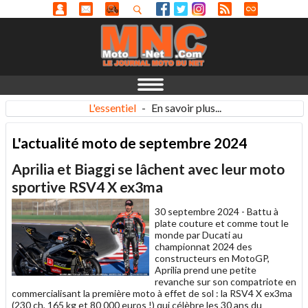
L'essentiel
-
En savoir plus...
L'actualité moto de septembre 2024
Aprilia et Biaggi se lâchent avec leur moto
sportive RSV4 X ex3ma
30 septembre 2024 -
Battu à
plate couture et comme tout le
monde par Ducati au
championnat 2024 des
constructeurs en MotoGP,
Aprilia prend une petite
revanche sur son compatriote en
commercialisant la première moto à effet de sol : la RSV4 X ex3ma
(230 ch, 165 kg et 80 000 euros !) qui célèbre les 30 ans du