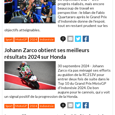
progrès réalisés, mais encore
beaucoup de travail en
perspective : le bilan de Fabio
Quartararo après le Grand Prix
d'Indonésie donne de l'espoir,
tout en restant prudent sur les
objectifs atteignables.
Envoyer
Partager
Partager
0
Sport
MotoGP
2024
Indonésie
cet
sur
sur
article
Twitter
Facebook
Johann Zarco obtient ses meilleurs
à
un
résultats 2024 sur Honda
ami
30 septembre 2024 -
Johann
Zarco n'a pas ménagé ses efforts
au guidon de la RC213V pour
entrer deux fois de suite dans le
Top 10 du Grand Prix MotoGP
d'Indonésie 2024. De bon
augure pour le cannois, qui y voit
un signal positif de la progression de la Honda.
Envoyer
Partager
Partager
6
Sport
MotoGP
2024
Indonésie
cet
sur
sur
article
Twitter
Facebook