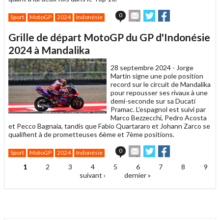
Envoyer
Partager
Partager
0
Sport
MotoGP
2024
Indonésie
cet
sur
sur
article
Twitter
Facebook
Grille de départ MotoGP du GP d'Indonésie
à
un
2024 à Mandalika
ami
28 septembre 2024 -
Jorge
Martin signe une pole position
record sur le circuit de Mandalika
pour repousser ses rivaux à une
demi-seconde sur sa Ducati
Pramac. L'espagnol est suivi par
Marco Bezzecchi, Pedro Acosta
et Pecco Bagnaia, tandis que Fabio Quartararo et Johann Zarco se
qualifient à de prometteuses 6ème et 7ème positions.
Envoyer
Partager
Partager
0
Sport
MotoGP
2024
Indonésie
cet
sur
sur
article
Twitter
Facebook
1
2
3
4
5
6
7
8
9
Pages
à
suivant ›
dernier »
un
ami