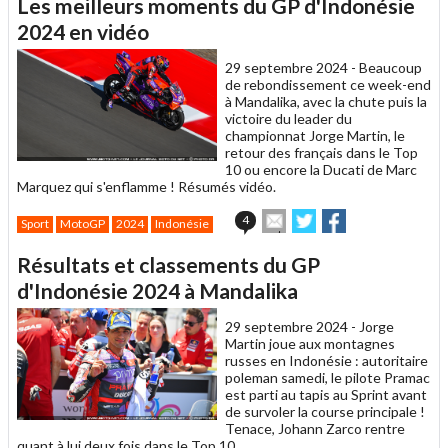
Les meilleurs moments du GP d'Indonésie
à
un
2024 en vidéo
ami
29 septembre 2024 -
Beaucoup
de rebondissement ce week-end
à Mandalika, avec la chute puis la
victoire du leader du
championnat Jorge Martin, le
retour des français dans le Top
10 ou encore la Ducati de Marc
Marquez qui s'enflamme ! Résumés vidéo.
Envoyer
Partager
Partager
4
Sport
MotoGP
2024
Indonésie
cet
sur
sur
article
Twitter
Facebook
Résultats et classements du GP
à
un
d'Indonésie 2024 à Mandalika
ami
29 septembre 2024 -
Jorge
Martin joue aux montagnes
russes en Indonésie : autoritaire
poleman samedi, le pilote Pramac
est parti au tapis au Sprint avant
de survoler la course principale !
Tenace, Johann Zarco rentre
quant à lui deux fois dans le Top 10.