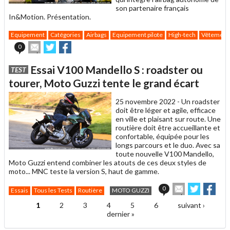
son partenaire français
In&Motion. Présentation.
Equipement
Catégories
Airbags
Equipement pilote
High-tech
Vêtement
Envoyer
Partager
Partager
0
cet
sur
sur
article
Twitter
Facebook
Essai V100 Mandello S : roadster ou
TEST
à
un
tourer, Moto Guzzi tente le grand écart
ami
25 novembre 2022 -
Un roadster
doit être léger et agile, efficace
en ville et plaisant sur route. Une
routière doit être accueillante et
confortable, équipée pour les
longs parcours et le duo. Avec sa
toute nouvelle V100 Mandello,
Moto Guzzi entend combiner les atouts de ces deux styles de
moto... MNC teste la version S, haut de gamme.
Envoyer
Partager
Part
0
Essais
Tous les Tests
Routière
MOTO GUZZI
cet
sur
sur
article
Twitter
Facebo
1
2
3
4
5
6
suivant ›
Pages
à
dernier »
un