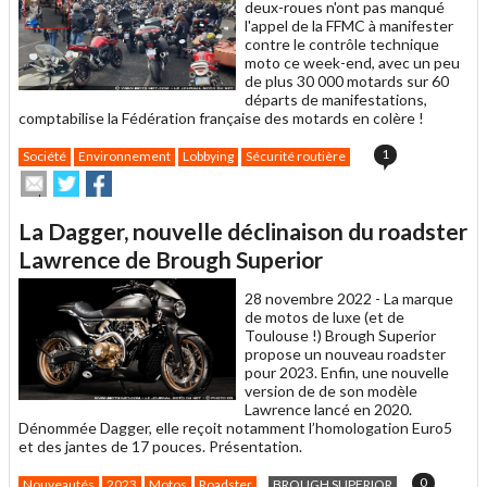
deux-roues n'ont pas manqué
l'appel de la FFMC à manifester
contre le contrôle technique
moto ce week-end, avec un peu
de plus 30 000 motards sur 60
départs de manifestations,
comptabilise la Fédération française des motards en colère !
1
Société
Environnement
Lobbying
Sécurité routière
Envoyer
Partager
Partager
cet
sur
sur
article
Twitter
Facebook
La Dagger, nouvelle déclinaison du roadster
à
un
Lawrence de Brough Superior
ami
28 novembre 2022 -
La marque
de motos de luxe (et de
Toulouse !) Brough Superior
propose un nouveau roadster
pour 2023. Enfin, une nouvelle
version de de son modèle
Lawrence lancé en 2020.
Dénommée Dagger, elle reçoit notamment l’homologation Euro5
et des jantes de 17 pouces. Présentation.
0
Nouveautés
2023
Motos
Roadster
BROUGH SUPERIOR