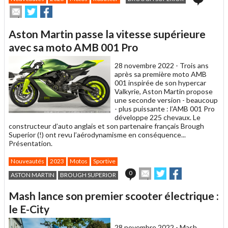
Envoyer
Partager
Partager
cet
sur
sur
article
Twitter
Facebook
Aston Martin passe la vitesse supérieure
à
un
avec sa moto AMB 001 Pro
ami
28 novembre 2022 -
Trois ans
après sa première moto AMB
001 inspirée de son hypercar
Valkyrie, Aston Martin propose
une seconde version - beaucoup
- plus puissante : l’AMB 001 Pro
développe 225 chevaux. Le
constructeur d’auto anglais et son partenaire français Brough
Superior (!) ont revu l’aérodynamisme en conséquence...
Présentation.
Nouveautés
2023
Motos
Sportive
Envoyer
Partager
Partager
0
ASTON MARTIN
BROUGH SUPERIOR
cet
sur
sur
article
Twitter
Facebook
Mash lance son premier scooter électrique :
à
un
le E-City
ami
28 novembre 2022 -
Mash