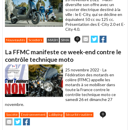
diversifie son offre avec un
scooter électrique destiné à la
ville : le E-City, qui se décline en
équivalent 50 cc ou 125 cc.
Présentation des E-City 2.0 et E-
City 4.0.
Envoyer
Partager
Partager
0
Nouveautés
Scooters
MASH
SIMA
cet
sur
sur
article
Twitter
Facebook
La FFMC manifeste ce week-end contre le
à
un
contrôle technique moto
ami
25 novembre 2022 -
La
Fédération des motards en
colère (FFMC) appelle les
motards à se mobiliser dans
toute la France contre le
contrôle technique moto ce
samedi 26 et dimanche 27
novembre.
0
Société
Environnement
Lobbying
Sécurité routière
Envoyer
Partager
Partager
cet
sur
sur