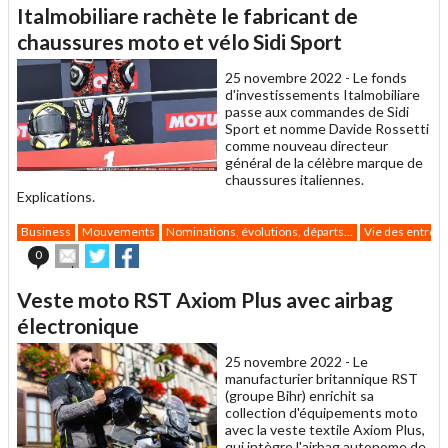
article
Twitter
Facebook
Italmobiliare rachète le fabricant de
à
un
chaussures moto et vélo Sidi Sport
ami
25 novembre 2022 -
Le fonds
d'investissements Italmobiliare
passe aux commandes de Sidi
Sport et nomme Davide Rossetti
comme nouveau directeur
général de la célèbre marque de
chaussures italiennes.
Explications.
Business
Mouvements
Nominations, évolutions, départs...
Vie des entrepr
Envoyer
Partager
Partager
0
cet
sur
sur
article
Twitter
Facebook
Veste moto RST Axiom Plus avec airbag
à
un
électronique
ami
25 novembre 2022 -
Le
manufacturier britannique RST
(groupe Bihr) enrichit sa
collection d'équipements moto
avec la veste textile Axiom Plus,
qui intègre l'airbag autonome de