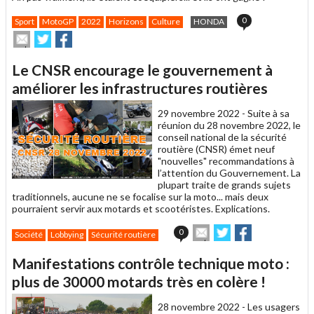
0
Sport
MotoGP
2022
Horizons
Culture
HONDA
Envoyer
Partager
Partager
cet
sur
sur
article
Twitter
Facebook
Le CNSR encourage le gouvernement à
à
un
améliorer les infrastructures routières
ami
29 novembre 2022 -
Suite à sa
réunion du 28 novembre 2022, le
conseil national de la sécurité
routière (CNSR) émet neuf
"nouvelles" recommandations à
l’attention du Gouvernement. La
plupart traite de grands sujets
traditionnels, aucune ne se focalise sur la moto... mais deux
pourraient servir aux motards et scootéristes. Explications.
Envoyer
Partager
Partager
0
Société
Lobbying
Sécurité routière
cet
sur
sur
article
Twitter
Facebook
Manifestations contrôle technique moto :
à
un
plus de 30000 motards très en colère !
ami
28 novembre 2022 -
Les usagers