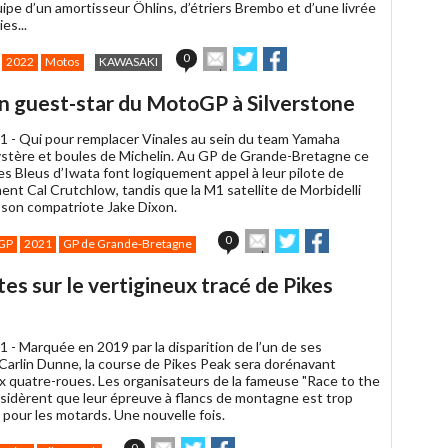
ipe d’un amortisseur Öhlins, d’étriers Brembo et d’une livrée
es...
Envoyer
Partager
Partager
0
2022
Motos
KAWASAKI
cet
sur
sur
article
Twitter
Facebook
en guest-star du MotoGP à Silverstone
à
un
1 -
Qui pour remplacer Vinales au sein du team Yamaha
ami
ystère et boules de Michelin. Au GP de Grande-Bretagne ce
es Bleus d’Iwata font logiquement appel à leur pilote de
nt Cal Crutchlow, tandis que la M1 satellite de Morbidelli
à son compatriote Jake Dixon.
Envoyer
Partager
Partager
0
GP
2021
GP de Grande-Bretagne
cet
sur
sur
article
Twitter
Facebook
es sur le vertigineux tracé de Pikes
à
un
ami
1 -
Marquée en 2019 par la disparition de l’un de ses
Carlin Dunne, la course de Pikes Peak sera dorénavant
x quatre-roues. Les organisateurs de la fameuse "Race to the
sidèrent que leur épreuve à flancs de montagne est trop
pour les motards. Une nouvelle fois.
Envoyer
Partager
Partager
0