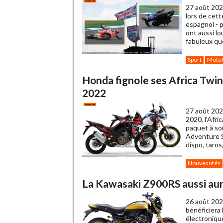
27 août 202
ami
lors de cett
espagnol - p
ont aussi l
fabuleux qu
Sport
Moto
Honda fignole ses Africa Twi
2022
27 août 202
2020, l’Afri
paquet à son
Adventure S
dispo, taros
Nouveautés
La Kawasaki Z900RS aussi aura
26 août 202
bénéficiera 
électronique