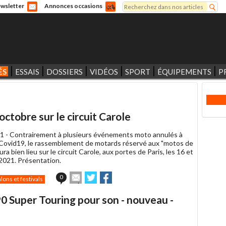
Rechercher
wsletter
Annonces occasions
Formulaire de recherche
ÉS
ESSAIS
DOSSIERS
VIDÉOS
SPORT
ÉQUIPEMENTS
P
ctobre sur le circuit Carole
1 -
Contrairement à plusieurs événements moto annulés à
 Covid19, le rassemblement de motards réservé aux "motos de
ura bien lieu sur le circuit Carole, aux portes de Paris, les 16 et
2021. Présentation.
Envoyer
Partager
Partager
0
lons et festivals
cet
sur
sur
article
Twitter
Facebook
90 Super Touring pour son - nouveau -
à
un
ami