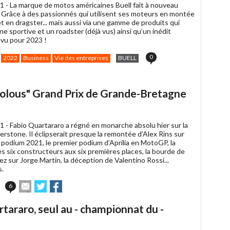
1 -
La marque de motos américaines Buell fait à nouveau
e. Grâce à des passionnés qui utilisent ses moteurs en montée
t en dragster... mais aussi via une gamme de produits qui
 sportive et un roadster (déjà vus) ainsi qu’un inédit
évu pour 2023 !
0
2022
Business
Vie des entreprises
BUELL
biolous" Grand Prix de Grande-Bretagne
1 -
Fabio Quartararo a régné en monarche absolu hier sur la
verstone. Il éclipserait presque la remontée d’Alex Rins sur
 podium 2021, le premier podium d’Aprilia en MotoGP, la
s six constructeurs aux six premières places, la bourde de
 sur Jorge Martin, la déception de Valentino Rossi...
s.
Envoyer
Partager
Partager
6
cet
sur
sur
article
Twitter
Facebook
araro, seul au - championnat du -
à
un
ami