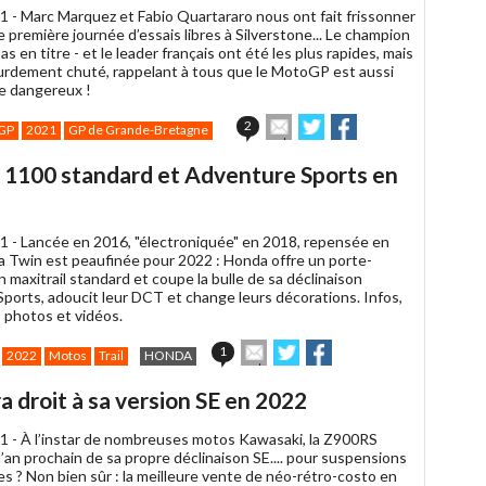
1 -
Marc Marquez et Fabio Quartararo nous ont fait frissonner
e première journée d’essais libres à Silverstone... Le champion
as en titre - et le leader français ont été les plus rapides, mais
ourdement chuté, rappelant à tous que le MotoGP est aussi
e dangereux !
Envoyer
Partager
Partager
2
GP
2021
GP de Grande-Bretagne
cet
sur
sur
article
Twitter
Facebook
n 1100 standard et Adventure Sports en
à
un
ami
1 -
Lancée en 2016, "électroniquée" en 2018, repensée en
ca Twin est peaufinée pour 2022 : Honda offre un porte-
 maxitrail standard et coupe la bulle de sa déclinaison
ports, adoucit leur DCT et change leurs décorations. Infos,
, photos et vidéos.
Envoyer
Partager
Partager
1
2022
Motos
Trail
HONDA
cet
sur
sur
article
Twitter
Facebook
 droit à sa version SE en 2022
à
un
1 -
À l’instar de nombreuses motos Kawasaki, la Z900RS
ami
l’an prochain de sa propre déclinaison SE.... pour suspensions
s ? Non bien sûr : la meilleure vente de néo-rétro-costo en