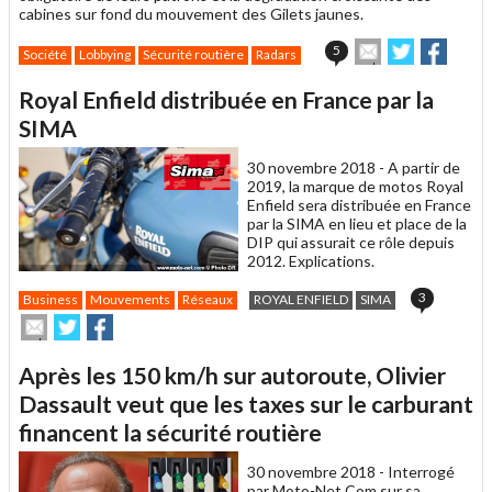
cabines sur fond du mouvement des Gilets jaunes.
Envoyer
Partager
Parta
5
Société
Lobbying
Sécurité routière
Radars
cet
sur
sur
article
Twitter
Facebook
Royal Enfield distribuée en France par la
à
un
SIMA
ami
30 novembre 2018 -
A partir de
2019, la marque de motos Royal
Enfield sera distribuée en France
par la SIMA en lieu et place de la
DIP qui assurait ce rôle depuis
2012. Explications.
3
Business
Mouvements
Réseaux
ROYAL ENFIELD
SIMA
Envoyer
Partager
Partager
cet
sur
sur
article
Twitter
Facebook
Après les 150 km/h sur autoroute, Olivier
à
un
Dassault veut que les taxes sur le carburant
ami
financent la sécurité routière
30 novembre 2018 -
Interrogé
par Moto-Net.Com sur sa