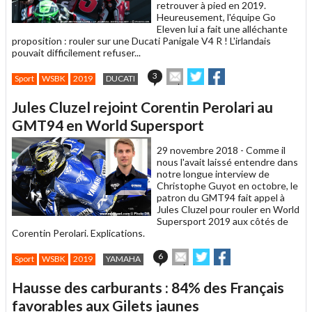
retrouver à pied en 2019.
Heureusement, l'équipe Go
Eleven lui a fait une alléchante
proposition : rouler sur une Ducati Panigale V4 R ! L'irlandais
pouvait difficilement refuser...
Envoyer
Partager
Partager
3
Sport
WSBK
2019
DUCATI
cet
sur
sur
article
Twitter
Facebook
Jules Cluzel rejoint Corentin Perolari au
à
un
GMT94 en World Supersport
ami
29 novembre 2018 -
Comme il
nous l'avait laissé entendre dans
notre longue interview de
Christophe Guyot en octobre, le
patron du GMT94 fait appel à
Jules Cluzel pour rouler en World
Supersport 2019 aux côtés de
Corentin Perolari. Explications.
Envoyer
Partager
Partager
6
Sport
WSBK
2019
YAMAHA
cet
sur
sur
article
Twitter
Facebook
Hausse des carburants : 84% des Français
à
un
favorables aux Gilets jaunes