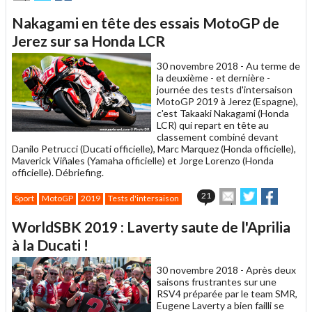
cet
sur
sur
article
Twitter
Facebook
Nakagami en tête des essais MotoGP de
à
un
Jerez sur sa Honda LCR
ami
30 novembre 2018 -
Au terme de
la deuxième - et dernière -
journée des tests d'intersaison
MotoGP 2019 à Jerez (Espagne),
c'est Takaaki Nakagami (Honda
LCR) qui repart en tête au
classement combiné devant
Danilo Petrucci (Ducati officielle), Marc Marquez (Honda officielle),
Maverick Viñales (Yamaha officielle) et Jorge Lorenzo (Honda
officielle). Débriefing.
Envoyer
Partager
Partage
21
Sport
MotoGP
2019
Tests d'intersaison
cet
sur
sur
article
Twitter
Facebook
WorldSBK 2019 : Laverty saute de l'Aprilia
à
un
à la Ducati !
ami
30 novembre 2018 -
Après deux
saisons frustrantes sur une
RSV4 préparée par le team SMR,
Eugene Laverty a bien failli se