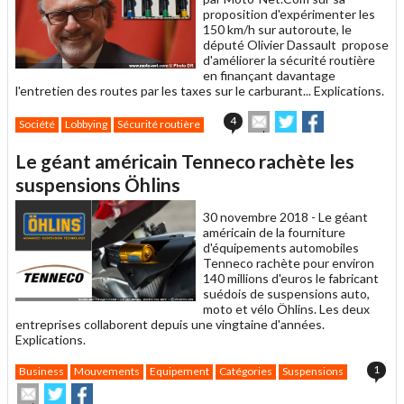
proposition d'expérimenter les
150 km/h sur autoroute, le
député Olivier Dassault propose
d'améliorer la sécurité routière
en finançant davantage
l'entretien des routes par les taxes sur le carburant... Explications.
Envoyer
Partager
Partager
4
Société
Lobbying
Sécurité routière
cet
sur
sur
article
Twitter
Facebook
Le géant américain Tenneco rachète les
à
un
suspensions Öhlins
ami
30 novembre 2018 -
Le géant
américain de la fourniture
d'équipements automobiles
Tenneco rachète pour environ
140 millions d'euros le fabricant
suédois de suspensions auto,
moto et vélo Öhlins. Les deux
entreprises collaborent depuis une vingtaine d'années.
Explications.
1
Business
Mouvements
Equipement
Catégories
Suspensions
Envoyer
Partager
Partager