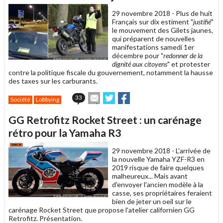
ami
29 novembre 2018 -
Plus de huit
Français sur dix estiment "
justifié
"
le mouvement des Gilets jaunes,
qui préparent de nouvelles
manifestations samedi 1er
décembre pour "
redonner de la
dignité aux citoyens
" et protester
contre la politique fiscale du gouvernement, notamment la hausse
des taxes sur les carburants.
Envoyer
Partager
Partager
33
Société
Lobbying
cet
sur
sur
article
Twitter
Facebook
GG Retrofitz Rocket Street : un carénage
à
un
rétro pour la Yamaha R3
ami
29 novembre 2018 -
L'arrivée de
la nouvelle Yamaha YZF-R3 en
2019 risque de faire quelques
malheureux... Mais avant
d'envoyer l'ancien modèle à la
casse, ses propriétaires feraient
bien de jeter un oeil sur le
carénage Rocket Street que propose l'atelier californien GG
Retrofitz. Présentation.