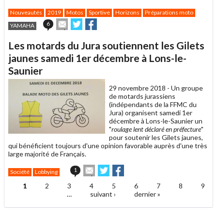
Nouveautés
2019
Motos
Sportive
Horizons
Préparations moto
Envoyer
Partager
Partager
6
YAMAHA
cet
sur
sur
article
Twitter
Facebook
Les motards du Jura soutiennent les Gilets
à
un
jaunes samedi 1er décembre à Lons-le-
ami
Saunier
29 novembre 2018 -
Un groupe
de motards jurassiens
(indépendants de la FFMC du
Jura) organisent samedi 1er
décembre à Lons-le-Saunier un
"
roulage lent déclaré en préfecture
"
pour soutenir les Gilets jaunes,
qui bénéficient toujours d'une opinion favorable auprès d'une très
large majorité de Français.
Envoyer
Partager
Partager
1
Société
Lobbying
cet
sur
sur
article
Twitter
Facebook
1
2
3
4
5
6
7
8
9
Pages
à
…
suivant ›
dernier »
un
ami