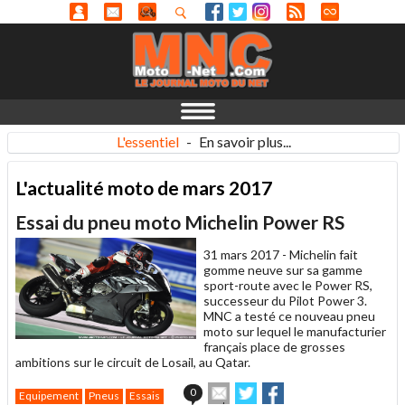
L'essentiel
-
En savoir plus...
L'actualité moto de mars 2017
Essai du pneu moto Michelin Power RS
31 mars 2017 -
Michelin fait
gomme neuve sur sa gamme
sport-route avec le Power RS,
successeur du Pilot Power 3.
MNC a testé ce nouveau pneu
moto sur lequel le manufacturier
français place de grosses
ambitions sur le circuit de Losail, au Qatar.
Envoyer
Partager
Partager
0
Equipement
Pneus
Essais