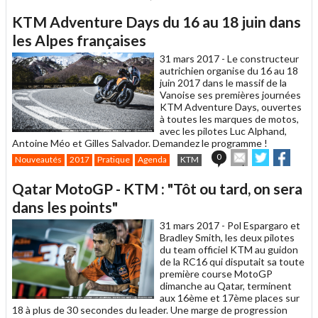
cet
sur
sur
article
Twitter
Facebook
KTM Adventure Days du 16 au 18 juin dans
à
un
les Alpes françaises
ami
31 mars 2017 -
Le constructeur
autrichien organise du 16 au 18
juin 2017 dans le massif de la
Vanoise ses premières journées
KTM Adventure Days, ouvertes
à toutes les marques de motos,
avec les pilotes Luc Alphand,
Antoine Méo et Gilles Salvador. Demandez le programme !
Envoyer
Partager
Parta
0
Nouveautés
2017
Pratique
Agenda
KTM
cet
sur
sur
article
Twitter
Facebook
Qatar MotoGP - KTM : "Tôt ou tard, on sera
à
un
dans les points"
ami
31 mars 2017 -
Pol Espargaro et
Bradley Smith, les deux pilotes
du team officiel KTM au guidon
de la RC16 qui disputait sa toute
première course MotoGP
dimanche au Qatar, terminent
aux 16ème et 17ème places sur
18 à plus de 30 secondes du leader. Une marge de progression