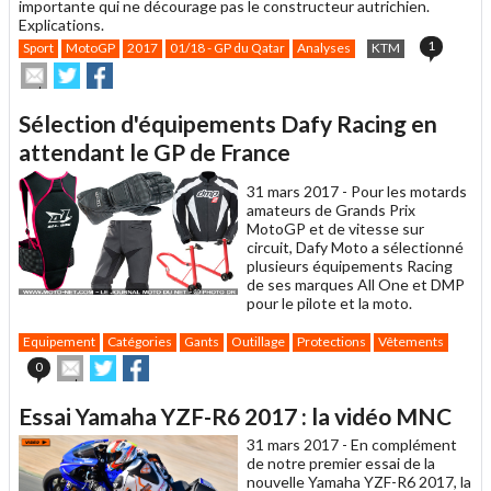
importante qui ne décourage pas le constructeur autrichien.
Explications.
1
Sport
MotoGP
2017
01/18 - GP du Qatar
Analyses
KTM
Envoyer
Partager
Partager
cet
sur
sur
article
Twitter
Facebook
Sélection d'équipements Dafy Racing en
à
un
attendant le GP de France
ami
31 mars 2017 -
Pour les motards
amateurs de Grands Prix
MotoGP et de vitesse sur
circuit, Dafy Moto a sélectionné
plusieurs équipements Racing
de ses marques All One et DMP
pour le pilote et la moto.
Equipement
Catégories
Gants
Outillage
Protections
Vêtements
Envoyer
Partager
Partager
0
cet
sur
sur
article
Twitter
Facebook
Essai Yamaha YZF-R6 2017 : la vidéo MNC
à
un
31 mars 2017 -
En complément
ami
de notre premier essai de la
nouvelle Yamaha YZF-R6 2017, la