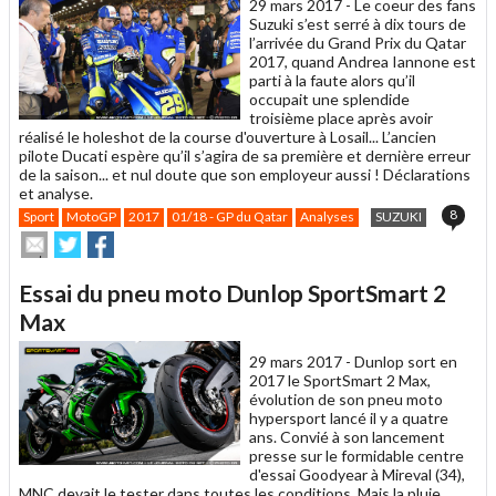
29 mars 2017 -
Le coeur des fans
Suzuki s’est serré à dix tours de
l’arrivée du Grand Prix du Qatar
2017, quand Andrea Iannone est
parti à la faute alors qu’il
occupait une splendide
troisième place après avoir
réalisé le holeshot de la course d'ouverture à Losail... L’ancien
pilote Ducati espère qu’il s’agira de sa première et dernière erreur
de la saison... et nul doute que son employeur aussi ! Déclarations
et analyse.
8
Sport
MotoGP
2017
01/18 - GP du Qatar
Analyses
SUZUKI
Envoyer
Partager
Partager
cet
sur
sur
article
Twitter
Facebook
Essai du pneu moto Dunlop SportSmart 2
à
un
Max
ami
29 mars 2017 -
Dunlop sort en
2017 le SportSmart 2 Max,
évolution de son pneu moto
hypersport lancé il y a quatre
ans. Convié à son lancement
presse sur le formidable centre
d'essai Goodyear à Mireval (34),
MNC devait le tester dans toutes les conditions. Mais la pluie