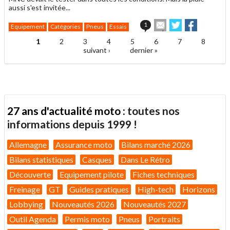
aussi s'est invitée...
Envoyer
Partager
Partager
1
Equipement
Catégories
Pneus
Essais
cet
sur
sur
article
Twitter
Facebook
1
2
3
4
5
6
7
8
Pages
à
suivant ›
dernier »
un
ami
27 ans d'actualité moto :
toutes nos
informations depuis 1999 !
Allemagne
Assurance moto
Bilans marché 2026
Bilans statistiques
Casques
Dans Le Rétro
Découverte
Equipement pilote
Fiches techniques
Freinage
GT
Guides pratiques
High-tech
Horizons
Lobbying
Nouveautés 2026
Nouveautés 2027
Outil Agenda
Permis moto
Pneus
Portraits