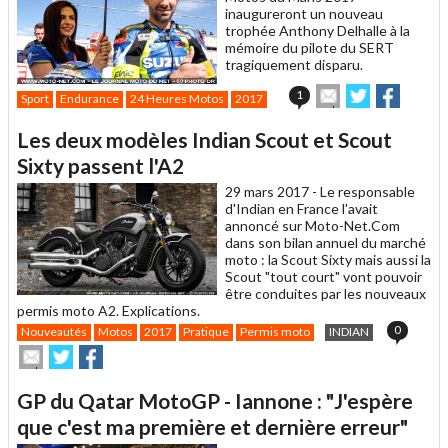
inaugureront un nouveau
trophée Anthony Delhalle à la
mémoire du pilote du SERT
tragiquement disparu.
Envoyer
Partager
Partag
1
Sport
Endurance
24 Heures Motos
2017
cet
sur
sur
article
Twitter
Facebook
Les deux modèles Indian Scout et Scout
à
un
Sixty passent l'A2
ami
29 mars 2017 -
Le responsable
d'Indian en France l'avait
annoncé sur Moto-Net.Com
dans son bilan annuel du marché
moto : la Scout Sixty mais aussi la
Scout "tout court" vont pouvoir
être conduites par les nouveaux
permis moto A2. Explications.
0
Nouveautés
Motos
2017
Pratique
Permis moto
INDIAN
Envoyer
Partager
Partager
cet
sur
sur
article
Twitter
Facebook
GP du Qatar MotoGP - Iannone : "J'espère
à
un
que c'est ma première et dernière erreur"
ami