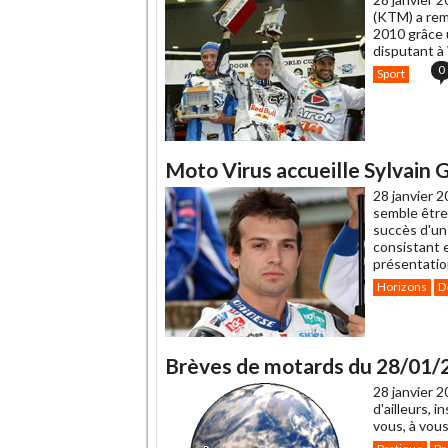
ami
(KTM) a rem
2010 grâce u
disputant à
0
Sport
Moto Virus accueille Sylvain 
28 janvier 2
semble être
succès d'un
consistant 
présentatio
Horizons
D
Brèves de motards du 28/01/
28 janvier 2
d'ailleurs, 
vous, à vous