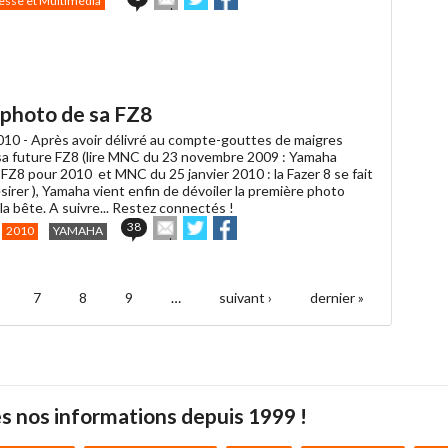
esse et Multimédia
cet
sur
sur
article
Twitter
Facebook
à
un
ami
 photo de sa FZ8
010 -
Après avoir délivré au compte-gouttes de maigres
 sa future FZ8 (lire MNC du 23 novembre 2009 : Yamaha
FZ8 pour 2010 et MNC du 25 janvier 2010 : la Fazer 8 se fait
ésirer ), Yamaha vient enfin de dévoiler la première photo
e la bête. A suivre... Restez connectés !
Envoyer
Partager
Partager
38
2010
YAMAHA
cet
sur
sur
article
Twitter
Facebook
à
un
7
8
9
…
suivant ›
dernier »
ami
s nos informations depuis 1999 !