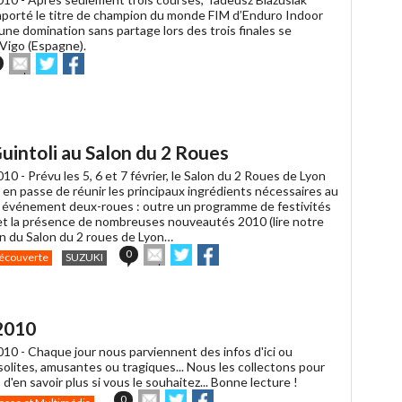
porté le titre de champion du monde FIM d’Enduro Indoor
ne domination sans partage lors des trois finales se
 Vigo (Espagne).
Envoyer
Partager
Partager
cet
sur
sur
article
Twitter
Facebook
à
un
ami
Guintoli au Salon du 2 Roues
010 -
Prévu les 5, 6 et 7 février, le Salon du 2 Roues de Lyon
 en passe de réunir les principaux ingrédients nécessaires au
 événement deux-roues : outre un programme de festivités
et la présence de nombreuses nouveautés 2010 (lire notre
n du Salon du 2 roues de Lyon…
Envoyer
Partager
Partager
0
écouverte
SUZUKI
cet
sur
sur
article
Twitter
Facebook
à
un
2010
ami
010 -
Chaque jour nous parviennent des infos d'ici ou
insolites, amusantes ou tragiques... Nous les collectons pour
 d'en savoir plus si vous le souhaitez... Bonne lecture !
Envoyer
Partager
Partager
0