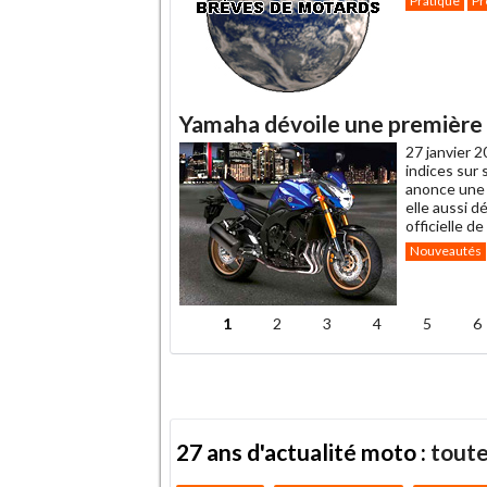
Pratique
Pr
Yamaha dévoile une première
27 janvier 2
indices sur
anonce une 
elle aussi d
officielle d
Nouveautés
1
2
3
4
5
6
Pages
27 ans d'actualité moto :
toute