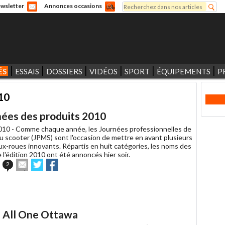
Rechercher
wsletter
Annonces occasions
Formulaire de recherche
ÉS
ESSAIS
DOSSIERS
VIDÉOS
SPORT
ÉQUIPEMENTS
P
010
ées des produits 2010
010 -
Comme chaque année, les Journées professionnelles de
du scooter (JPMS) sont l'occasion de mettre en avant plusieurs
ux-roues innovants. Répartis en huit catégories, les noms des
l'édition 2010 ont été annoncés hier soir.
Envoyer
Partager
Partager
2
cet
sur
sur
article
Twitter
Facebook
à
un
ami
s All One Ottawa