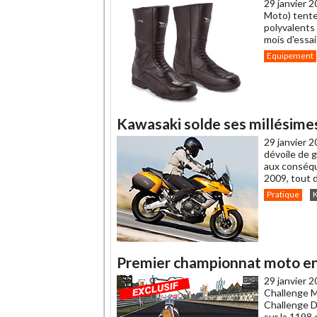
29 janvier 2
Moto) tente
polyvalents 
mois d'essai
Equipement
Kawasaki solde ses millésime
29 janvier 2
dévoile de g
aux conséqu
2009, tout d
Pratique
Premier championnat moto en 
29 janvier 2
Challenge M
Challenge Du
sur la 1198 