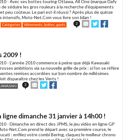
010 -
Avec ses bottes touring Ottawa, All One (marque Dafy
 de séduire les gros rouleurs à la recherche d'équipements
et peu coûteux. Le pari est-il réussi ? Après plus de quinze
s intensifs, Moto-Net.Com vous livre son bilan !
Envoyer
Partager
Partager
2
Catégories
Vêtements, bottes, gants
cet
sur
sur
article
Twitter
Facebook
à
un
ami
s 2009 !
010 -
L'année 2010 commence à peine que déjà Kawasaki
rosses ambitions via sa nouvelle grille de prix : si l'on se réfère
entes remises accordées sur bon nombre de millésimes
oit disparaître chez les Verts !
Envoyer
Partager
Partager
3
KAWASAKI
cet
sur
sur
article
Twitter
Facebook
à
un
ami
ligne dimanche 31 janvier à 14h00 !
010 -
Dimanche en direct des JPMS, le jeu vidéo en ligne GP
oto-Net.Com prend le départ avec sa première course, le
cati : enfilez votre combi Bering, claquez le meilleur chrono
de SBK et gagnez un casque Shoei X-Spirit II !