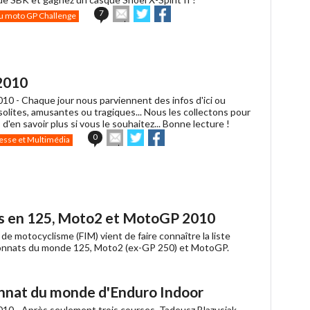
Envoyer
Partager
Partager
7
u moto GP Challenge
cet
sur
sur
article
Twitter
Facebook
à
un
ami
2010
010 -
Chaque jour nous parviennent des infos d'ici ou
insolites, amusantes ou tragiques... Nous les collectons pour
 d'en savoir plus si vous le souhaitez... Bonne lecture !
Envoyer
Partager
Partager
0
esse et Multimédia
cet
sur
sur
article
Twitter
Facebook
à
un
ami
és en 125, Moto2 et MotoGP 2010
de motocyclisme (FIM) vient de faire connaître la liste
pionnats du monde 125, Moto2 (ex-GP 250) et MotoGP.
r
rtager
ook
onnat du monde d'Enduro Indoor
010 -
Après seulement trois courses, Tadeusz Blazusiak