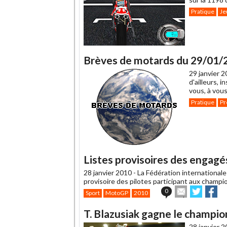
Pratique
Je
Brèves de motards du 29/01/
29 janvier 2
d'ailleurs, 
vous, à vous
Pratique
Pr
Listes provisoires des engag
28 janvier 2010 -
La Fédération internationale 
provisoire des pilotes participant aux cham
Envoyer
Partage
Pa
0
Sport
MotoGP
2010
cet
sur
sur
article
Twitter
Faceb
T. Blazusiak gagne le champi
à
un
28 janvier 2