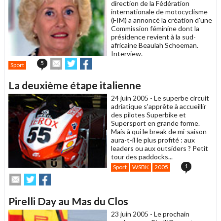
direction de la Fédération
internationale de motocyclisme
(FIM) a annoncé la création d'une
Commission féminine dont la
présidence revient à la sud-
africaine Beaulah Schoeman.
Interview.
Envoyer
Partager
Partager
5
Sport
cet
sur
sur
article
Twitter
Facebook
La deuxième étape italienne
à
un
24 juin 2005 -
Le superbe circuit
ami
adriatique s'apprête à accueillir
des pilotes Superbike et
Supersport en grande forme.
Mais à qui le break de mi-saison
aura-t-il le plus profité : aux
leaders ou aux outsiders ? Petit
tour des paddocks...
1
Sport
WSBK
2005
Envoyer
Partager
Partager
cet
sur
sur
article
Twitter
Facebook
Pirelli Day au Mas du Clos
à
un
23 juin 2005 -
Le prochain
ami