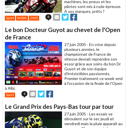
machines, les pneus et les
pilotes sont mis à rude épreuve.
A vos marques, prêts ?
Envoyer
Partager
Partager
8
Sport
WSBK
2005
cet
sur
sur
article
Twitter
Facebook
Le bon Docteur Guyot au chevet de l'Open
à
un
de France
ami
27 juin 2005 -
En crise depuis
plusieurs années, le
championnat de France de
vitesse devrait reprendre son
essor grâce aux soins du bon Dr
Guyot et de son équipe
d'irrésistibles passionnés.
Premier traitement ce week-end
à l'occasion de la finale de l'Open
à Albi.
Envoyer
Partager
Partager
4
Sport
cet
sur
sur
article
Twitter
Facebook
Le Grand Prix des Pays-Bas tour par tour
à
un
27 juin 2005 -
Les essais se
ami
déroulent sur le sec jeudi et
vendredi mais la pluie apparaît au