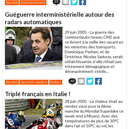
Envoyer
Partager
Partager
25
Société
Environnement
cet
sur
sur
article
Twitter
Facebook
Guéguerre interministérielle autour des
à
un
radars automatiques
ami
29 juin 2005 -
La guerre des
communiqués niveau CM2 que
se livrent à la veille des vacances
les ministres des transports,
Dominique Perben, et de
l'intérieur, Nicolas Sarkozy, serait
rafraîchissante si elle n'était pas
tristement démagogique et
désespérément stérile...
Envoyer
Partager
Partager
40
Société
Sécurité routière
Radars
cet
sur
sur
article
Twitter
Facebook
Triplé français en Italie !
à
un
28 juin 2005 -
La chaleur était au
ami
rendez-vous pour la 6ème
manche du Mondial Superbike ce
week-end à Misano. Avec des
températures de plus de 30°C
dans l'air et 50°C au sol, les