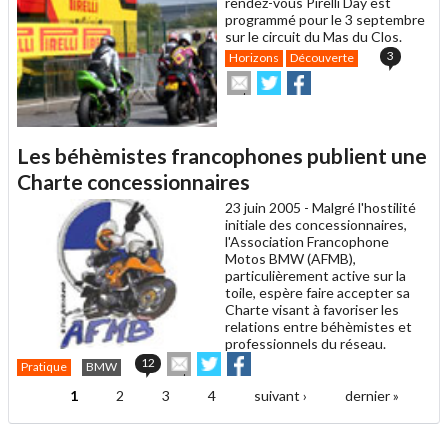
rendez-vous Pirelli Day est
programmé pour le 3 septembre
sur le circuit du Mas du Clos.
3
Horizons
Découverte
Envoyer
Partager
Partager
cet
sur
sur
article
Twitter
Facebook
à
un
Les béhèmistes francophones publient une
ami
Charte concessionnaires
23 juin 2005 -
Malgré l'hostilité
initiale des concessionnaires,
l'Association Francophone
Motos BMW (AFMB),
particulièrement active sur la
toile, espère faire accepter sa
Charte visant à favoriser les
relations entre béhèmistes et
professionnels du réseau.
Envoyer
Partager
Partager
12
Pratique
BMW
cet
sur
sur
article
Twitter
Facebook
1
2
3
4
suivant ›
dernier »
Pages
à
un
ami