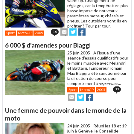
warm up. Changement de
réglages, car la température plus
basse impose de nouveaux
paramètres moteur, châssis et
pneus. Les outsiders vont-ils en
profiter ? Tour par tour.
Envoyer
Partager
Partager
16
Sport
MotoGP
2005
cet
sur
sur
article
Twitter
Facebook
6 000 $ d'amendes pour Biaggi
à
un
25 juin 2005 -
A l'issue d'une
ami
séance d'essais qualificatifs pour
le moins musclée avec Melandri
et Battaini, l'Empereur romain
Max Biaggi a été sanctionné par
la direction de course pour
comportement
irresponsable
...
33
Sport
MotoGP
2005
Envoyer
Partager
Partager
cet
sur
sur
article
Twitter
Facebook
Une femme de pouvoir dans le monde de la
à
un
moto
ami
24 juin 2005 -
Réuni les 18 et 19
juin à Genève, le Conseil de