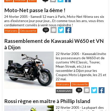
cet
sur
sur
article
Twitter
Facebook
Moto-Net passe la 6ème !
à
un
24 février 2005 -
Samedi 12 mars à Paris, Moto-Net fêtera ses six
ami
ans d'existence jour pour jour... Et comme tous les ans, vous êtes
cordialement conviés à venir nous rejoindre !
Envoyer
Partager
Partager
13
Horizons
Découverte
cet
sur
sur
article
Twitter
Facebook
Rassemblement de Kawasaki W650 et VN
à
un
à Dijon
ami
22 février 2005 -
Kawasaki invite
les possesseurs de W650 et de
customs VN (Classic, Tourer,
Mean Streak, etc.) à se
rassembler à Dijon pour les
Coupes Moto Légende, les 21 et
22 mai.
Horizons
Découverte
Envoyer
Partager
Par
10
KAWASAKI
cet
sur
sur
article
Twitter
Facebo
Rossi règne en maître à Phillip Island
à
un
22 février 2005 -
La plupart des
ami