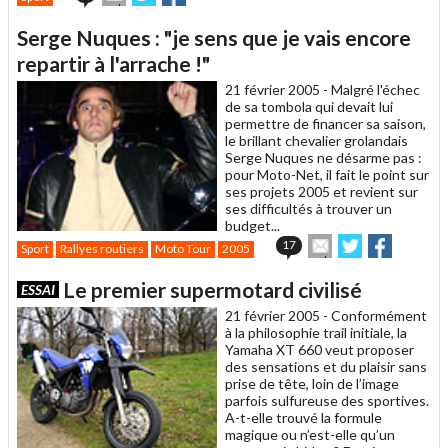
cet
sur
sur
article
Twitter
Facebook
Serge Nuques : "je sens que je vais encore
à
un
repartir à l'arrache !"
ami
21 février 2005 -
Malgré l'échec
de sa tombola qui devait lui
permettre de financer sa saison,
le brillant chevalier grolandais
Serge Nuques ne désarme pas :
pour Moto-Net, il fait le point sur
ses projets 2005 et revient sur
ses difficultés à trouver un
budget...
Envoyer
Partager
Partager
17
Sport
Rallyes routiers
Moto Tour
2005
cet
sur
sur
article
Twitter
Facebook
Le premier supermotard civilisé
ESSAI
à
un
21 février 2005 -
Conformément
ami
à la philosophie trail initiale, la
Yamaha XT 660 veut proposer
des sensations et du plaisir sans
prise de tête, loin de l’image
parfois sulfureuse des sportives.
A-t-elle trouvé la formule
magique ou n’est-elle qu’un