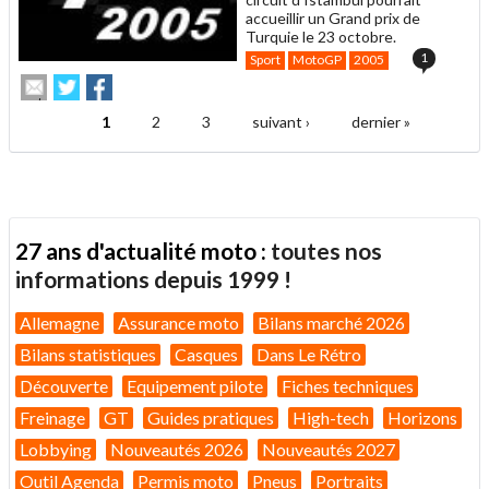
accueillir un Grand prix de
Turquie le 23 octobre.
1
Sport
MotoGP
2005
Envoyer
Partager
Partager
cet
sur
sur
article
Twitter
Facebook
1
2
3
suivant ›
dernier »
Pages
à
un
ami
27 ans d'actualité moto :
toutes nos
informations depuis 1999 !
Allemagne
Assurance moto
Bilans marché 2026
Bilans statistiques
Casques
Dans Le Rétro
Découverte
Equipement pilote
Fiches techniques
Freinage
GT
Guides pratiques
High-tech
Horizons
Lobbying
Nouveautés 2026
Nouveautés 2027
Outil Agenda
Permis moto
Pneus
Portraits