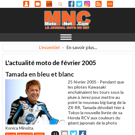
L'essentiel
-
En savoir plus...
L'actualité moto de février 2005
Tamada en bleu et blanc
25 février 2005 -
Pendant que
les pilotes Kawasaki
enchaînaient les tours sous la
pluie à Jerez pour mettre au
point le nouveau big bang de la
ZX-RR, Tamada dévoilait hier à
Tokyo la nouvelle livrée de sa
Honda RCV aux couleurs du
géant japonais de la photo
Konica Minolta.
Envoyer
Partager
Partager
11
Sport
MotoGP
2005