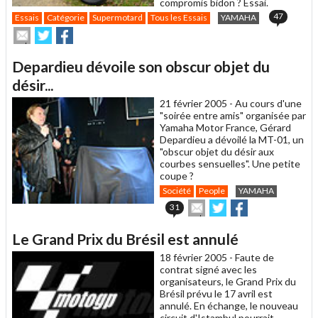
compromis bidon ? Essai.
47
Essais
Catégorie
Supermotard
Tous les Essais
YAMAHA
Envoyer
Partager
Partager
cet
sur
sur
article
Twitter
Facebook
Depardieu dévoile son obscur objet du
à
un
désir...
ami
21 février 2005 -
Au cours d'une
"soirée entre amis" organisée par
Yamaha Motor France, Gérard
Depardieu a dévoilé la MT-01, un
"obscur objet du désir aux
courbes sensuelles". Une petite
coupe ?
Société
People
YAMAHA
Envoyer
Partager
Partager
31
cet
sur
sur
article
Twitter
Facebook
Le Grand Prix du Brésil est annulé
à
un
18 février 2005 -
Faute de
ami
contrat signé avec les
organisateurs, le Grand Prix du
Brésil prévu le 17 avril est
annulé. En échange, le nouveau
circuit d'Istambul pourrait