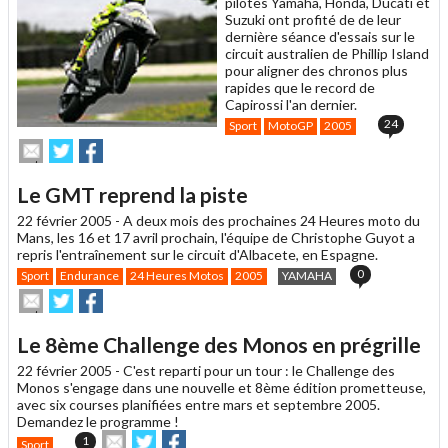
pilotes Yamaha, Honda, Ducati et
Suzuki ont profité de de leur
dernière séance d'essais sur le
circuit australien de Phillip Island
pour aligner des chronos plus
rapides que le record de
Capirossi l'an dernier.
24
Sport
MotoGP
2005
Envoyer
Partager
Partager
cet
sur
sur
article
Twitter
Facebook
Le GMT reprend la piste
à
un
22 février 2005 -
A deux mois des prochaines 24 Heures moto du
ami
Mans, les 16 et 17 avril prochain, l'équipe de Christophe Guyot a
repris l'entraînement sur le circuit d'Albacete, en Espagne.
0
Sport
Endurance
24 Heures Motos
2005
YAMAHA
Envoyer
Partager
Partager
cet
sur
sur
article
Twitter
Facebook
Le 8ème Challenge des Monos en prégrille
à
un
22 février 2005 -
C'est reparti pour un tour : le Challenge des
ami
Monos s'engage dans une nouvelle et 8ème édition prometteuse,
avec six courses planifiées entre mars et septembre 2005.
Demandez le programme !
Envoyer
Partager
Partager
1
Sport