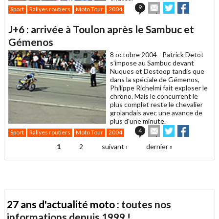
Envoyer
Partager
Partager
9
Sport
Rallyes routiers
Moto Tour
2004
cet
sur
sur
article
Twitter
Facebook
J+6 : arrivée à Toulon après le Sambuc et
à
un
Gémenos
ami
8 octobre 2004 -
Patrick Detot
s'impose au Sambuc devant
Nuques et Destoop tandis que
dans la spéciale de Gémenos,
Philippe Richelmi fait exploser le
chrono. Mais le concurrent le
plus complet reste le chevalier
grolandais avec une avance de
plus d'une minute.
Envoyer
Partager
Partager
4
Sport
Rallyes routiers
Moto Tour
2004
cet
sur
sur
article
Twitter
Facebook
1
2
suivant ›
dernier »
Pages
à
un
ami
27 ans d'actualité moto :
toutes nos
informations depuis 1999 !