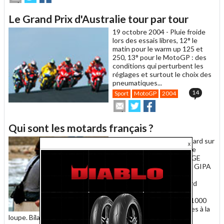
cet
sur
sur
article
Twitter
Facebook
Le Grand Prix d'Australie tour par tour
à
un
19 octobre 2004 -
Pluie froide
ami
lors des essais libres, 12° le
matin pour le warm up 125 et
250, 13° pour le MotoGP : des
conditions qui perturbent les
réglages et surtout le choix des
pneumatiques...
14
Sport
MotoGP
2004
Envoyer
Partager
Partager
cet
sur
sur
article
Twitter
Facebook
Qui sont les motards français ?
à
un
15 octobre 2004 -
Un motard sur
ami
cinq est une motarde : une
enquête du Cercle Moto GE
Money Bank menée par le GIPA
présente les principales
caractéristiques du motard
français. Age, sexe,
comportement, budget : 1000
personnes ont été passées à la
loupe. Bilan.