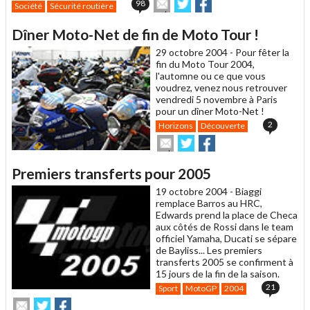
Envoyer
Partager
Partager
98
Société
Sécurité routière
cet
sur
sur
article
Twitter
Facebook
Dîner Moto-Net de fin de Moto Tour !
à
un
29 octobre 2004 -
Pour fêter la
ami
fin du Moto Tour 2004,
l'automne ou ce que vous
voudrez, venez nous retrouver
vendredi 5 novembre à Paris
pour un dîner Moto-Net !
2
Horizons
Découverte
Envoyer
Partager
Partager
cet
sur
sur
article
Twitter
Facebook
Premiers transferts pour 2005
à
un
19 octobre 2004 -
Biaggi
ami
remplace Barros au HRC,
Edwards prend la place de Checa
aux côtés de Rossi dans le team
officiel Yamaha, Ducati se sépare
de Bayliss... Les premiers
transferts 2005 se confirment à
15 jours de la fin de la saison.
21
Sport
MotoGP
2004
Envoyer
Partager
Partager