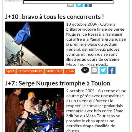
Envoyer
Partager
Partager
cet
sur
sur
article
Twitter
Facebook
J+10 : bravo à tous les concurrents !
à
un
13 octobre 2004 -
Outre la
ami
brillante victoire finale de Serge
Nuques, ce Rossi à la française
qui offre à la Yamaha grolandaise
la première place du podium
général, de nombreux pilotes
connus et inconnus se sont
illustrés au cours de ce 2ème
Moto Tour. Flash-back.
Envoyer
Partager
Partager
12
Sport
Rallyes routiers
Moto Tour
2004
cet
sur
sur
article
Twitter
Facebook
J+7 : Serge Nuques triomphe à Toulon
à
un
9 octobre 2004 -
Au terme d'une
ami
course gérée avec une maîtrise
et un talent qui forcent le
respect, le chevalier grolandais
remporte avec brio cette 2ème
édition du Moto Tour sans se
prendre le chou après une
dernière étape émaillée de
chutes.