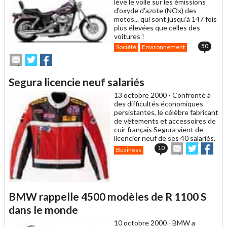
lève le voile sur les émissions
d'oxyde d'azote (NOx) des
motos... qui sont jusqu'à 147 fois
plus élevées que celles des
voitures !
50
Société
Environnement
Envoyer
Partager
Partager
cet
sur
sur
article
Twitter
Facebook
Segura licencie neuf salariés
à
un
13 octobre 2000 -
Confronté à
ami
des difficultés économiques
persistantes, le célèbre fabricant
de vêtements et accessoires de
cuir français Segura vient de
licencier neuf de ses 40 salariés.
Envoyer
Partager
Par
10
Business
cet
sur
sur
article
Twitter
Facebo
à
un
ami
BMW rappelle 4500 modèles de R 1100 S
dans le monde
10 octobre 2000 -
BMW a