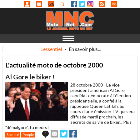
L'essentiel
-
En savoir plus...
L'actualité moto de octobre 2000
Al Gore le biker !
28 octobre 2000 -
Le vice-
président américain Al Gore,
candidat démocrate à l'élection
présidentielle, a confié à la
rappeuse Queen Latifah, au
cours d'une émission TV qui sera
diffusée mardi prochain, les
secrets de sa vie de biker... Plus
"démalgore", tu meurs !
Envoyer
Partager
Partager
4
Société
People
cet
sur
sur