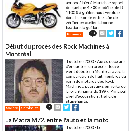
annoncé hier à Munich le rappel
de quelque 4 500 modèles de R
1100 S à guidon haut vendues
dans le monde entier, afin de
vérifier en atelier la bonne
fixation du guidon.
Envoyer
Partager
Par
13
Business
cet
sur
sur
article
Twitter
Facebo
Début du procès des Rock Machines à
à
un
Montréal
ami
4 octobre 2000 -
Après deux ans
d'enquêtes, un procès fleuve
vient débuter à Montréal avec la
comparution de huit membres du
gang de motards des Rock
Machines, poursuivis en vertu de
la loi antigangs de 1997. Principal
chef d'accusation : trafic de
stupéfiants.
Envoyer
Partager
Partager
6
Société
Criminalité
cet
sur
sur
article
Twitter
Facebook
La Matra M72, entre l'auto et la moto
à
un
4 octobre 2000 -
Le
ami