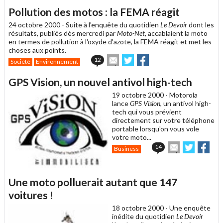
article
Twitter
Facebook
Pollution des motos : la FEMA réagit
à
un
24 octobre 2000 -
Suite à l'enquête du quotidien
Le Devoir
dont les
ami
résultats, publiés dès mercredi par
Moto-Net
, accablaient la moto
en termes de pollution à l'oxyde d'azote, la FEMA réagit et met les
choses aux points.
Envoyer
Partager
Partager
12
Société
Environnement
cet
sur
sur
article
Twitter
Facebook
GPS Vision, un nouvel antivol high-tech
à
un
19 octobre 2000 -
Motorola
ami
lance
GPS Vision
, un antivol high-
tech qui vous prévient
directement sur votre téléphone
portable lorsqu'on vous vole
votre moto...
Envoyer
Partager
Par
14
Business
cet
sur
sur
article
Twitter
Facebo
à
un
Une moto polluerait autant que 147
ami
voitures !
18 octobre 2000 -
Une enquête
inédite du quotidien
Le Devoir