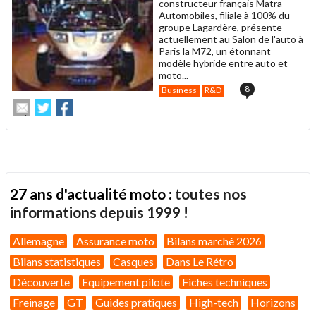
constructeur français Matra
Automobiles, filiale à 100% du
groupe Lagardère, présente
actuellement au Salon de l'auto à
Paris la M72, un étonnant
modèle hybride entre auto et
moto...
8
Business
R&D
Envoyer
Partager
Partager
cet
sur
sur
article
Twitter
Facebook
à
un
ami
27 ans d'actualité moto :
toutes nos
informations depuis 1999 !
Allemagne
Assurance moto
Bilans marché 2026
Bilans statistiques
Casques
Dans Le Rétro
Découverte
Equipement pilote
Fiches techniques
Freinage
GT
Guides pratiques
High-tech
Horizons