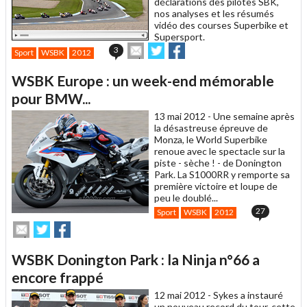
déclarations des pilotes SBK,
nos analyses et les résumés
vidéo des courses Superbike et
Supersport.
Envoyer
Partager
Partager
3
Sport
WSBK
2012
cet
sur
sur
article
Twitter
Facebook
WSBK Europe : un week-end mémorable
à
un
pour BMW...
ami
13 mai 2012 -
Une semaine après
la désastreuse épreuve de
Monza, le World Superbike
renoue avec le spectacle sur la
piste - sèche ! - de Donington
Park. La S1000RR y remporte sa
première victoire et loupe de
peu le doublé...
27
Sport
WSBK
2012
Envoyer
Partager
Partager
cet
sur
sur
article
Twitter
Facebook
WSBK Donington Park : la Ninja n°66 a
à
un
encore frappé
ami
12 mai 2012 -
Sykes a instauré
un nouveau record du tour, cette