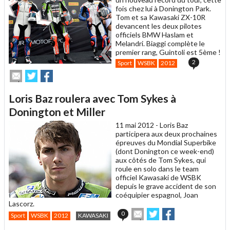
fois chez lui à Donington Park.
Tom et sa Kawasaki ZX-10R
devancent les deux pilotes
officiels BMW Haslam et
Melandri. Biaggi complète le
premier rang, Guintoli est 5ème !
2
Sport
WSBK
2012
Envoyer
Partager
Partager
cet
sur
sur
article
Twitter
Facebook
Loris Baz roulera avec Tom Sykes à
à
un
Donington et Miller
ami
11 mai 2012 -
Loris Baz
participera aux deux prochaines
épreuves du Mondial Superbike
(dont Donington ce week-end)
aux côtés de Tom Sykes, qui
roule en solo dans le team
officiel Kawasaki de WSBK
depuis le grave accident de son
coéquipier espagnol, Joan
Lascorz.
Envoyer
Partager
Partager
0
Sport
WSBK
2012
KAWASAKI
cet
sur
sur
article
Twitter
Facebook