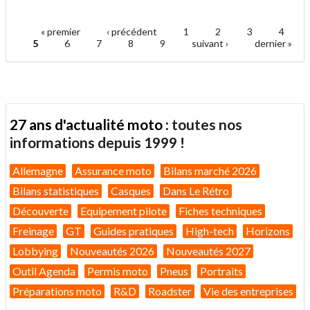
.
à
un
« premier
‹ précédent
1
2
3
4
ami
Pages
5
6
7
8
9
suivant ›
dernier »
27 ans d'actualité moto :
toutes nos
informations depuis 1999 !
Allemagne
Assurance moto
Bilans marché 2026
Bilans statistiques
Casques
Dans Le Rétro
Découverte
Equipement pilote
Fiches techniques
Freinage
GT
Guides pratiques
High-tech
Horizons
Lobbying
Nouveautés 2026
Nouveautés 2027
Outil Agenda
Permis moto
Pneus
Portraits
Préparations moto
R&D
Roadster
Vie des entreprises