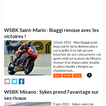
WSBK Saint-Marin : Biaggi renoue avec les
victoires !
10 juin 2012 -
Max Biaggi avait
beau partir de la dixième place
sur la grille, il n'a fait qu'une
bouchée de ses concurrents cet
après midi sur la piste de Misano.
Auteur d'un impeccable doublé,
le pilote Aprilia s'éloigne au
championnat...
4
Sport
WSBK
2012
Envoyer
Partager
Partager
cet
sur
sur
article
Twitter
Facebook
WSBK Misano : Sykes prend l'avantage sur
à
un
ses rivaux
ami
9 juin 2012 -
Sykes vient de