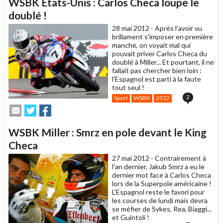
WSBK États-Unis : Carlos Checa loupe le
à
un
doublé !
ami
28 mai 2012 -
Après l'avoir vu
brillament s'imposer en première
manche, on voyait mal qui
pouvait priver Carlos Checa du
doublé à Miller... Et pourtant, il ne
fallait pas chercher bien loin :
l'Espagnol est parti à la faute
tout seul !
2
Sport
WSBK
2012
Envoyer
Partager
Partager
cet
sur
sur
article
Twitter
Facebook
WSBK Miller : Smrz en pole devant le King
à
un
Checa
ami
27 mai 2012 -
Contrairement à
l'an dernier, Jakub Smrz a eu le
dernier mot face à Carlos Checa
lors de la Superpole américaine !
L'Espagnol reste le favori pour
les courses de lundi mais devra
se méfier de Sykes, Rea, Biaggi...
et Guintoli !