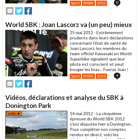
0
Sport
WSBK
2012
Envoyer
Partager
Partager
cet
sur
sur
article
Twitter
Facebook
World SBK : Joan Lascorz va (un peu) mieux
à
un
25 mai 2012 -
Extrêmement
ami
prudents dans leurs déclarations
concernant l'état de santé de
Joan Lascorz, les membres du
team officiel Kawasaki en World
Superbike signalent que leur
pilote est conscient et peut
bouger les bras... Fuerza Joan !
4
Sport
WSBK
2012
Envoyer
Partager
Partager
cet
sur
sur
article
Twitter
Facebook
Vidéos, déclarations et analyse du SBK à
à
un
Donington Park
ami
14 mai 2012 -
La cinquième
épreuve du World SBK 2012
s'est disputée hier à Donington.
Pour compléter nos comptes
rendus en direct, voici les