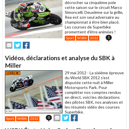
décrocher sa cinquième pole
cette saison sur le circuit Marco
Simoncelli. Deuxième sur la grille,
Rea est son seul adversaire au
championnat à être bien placé.
Les courses de Superbike
promettent d'être animées !
1
Sport
WSBK
2012
Envoyer
Partager
Partager
cet
sur
sur
article
Twitter
Facebook
Vidéos, déclarations et analyse du SBK à
à
un
Miller
ami
29 mai 2012 -
La sixième épreuve
du World SBK 2012 s'est
disputée cette nuit à Miller
Motorsports Park. Pour
compléter nos comptes rendus
en direct, voici les déclarations
des pilotes SBK, nos analyses et
les résumés vidéo des courses
Superbike.
Envoyer
Partager
Partager
0
Sport
WSBK
2012
cet
sur
sur
article
Twitter
Facebook