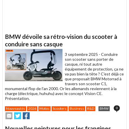
BMW dévoile sa rétro-vision du scooter à
conduire sans casque
3 septembre 2025 -
Conduire
son scooter sans porter de
casque, ni tout autre
équipement de protection, ça ne
va pas bien la tête ? C'est déjà ce
que proposait BMW Motorrad à
travers son scooter C1,
monumental flop de l'an 2000. Or les allemands reviennent à la
charge (électrique, huhuhu) avec le concept Vision CE.
Présentation.
0
Nouveautés
2026
Motos
Scooters
Business
R&D
BMW
Envoyer
Partager
Partager
cet
sur
sur
article
Twitter
Facebook
Nouvelles peintures pour les frangines