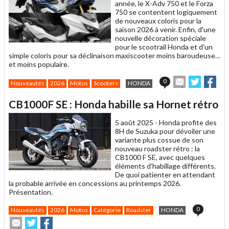
année, le X-Adv 750 et le Forza
750 se contentent logiquement
de nouveaux coloris pour la
saison 2026 à venir. Enfin, d'une
nouvelle décoration spéciale
pour le scootrail Honda et d'un
simple coloris pour sa déclinaison maxiscooter moins baroudeuse…
et moins populaire.
Envoyer
Partager
Par
0
Nouveautés
2026
Motos
Scooters
HONDA
cet
sur
sur
article
Twitter
Facebo
CB1000F SE : Honda habille sa Hornet rétro
à
un
5 août 2025 -
Honda profite des
ami
8H de Suzuka pour dévoiler une
variante plus cossue de son
nouveau roadster rétro : la
CB1000 F SE, avec quelques
éléments d'habillage différents.
De quoi patienter en attendant
la probable arrivée en concessions au printemps 2026.
Présentation.
0
Nouveautés
2026
Motos
Catégorie
Roadster
HONDA
Envoyer
Partager
Partager