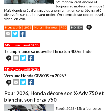
n°1 mondial croit encore et
toujours au moteur thermique !
Mais depuis près d'un an, plus une information concrète n'a été
divulguée sur cet innovant projet. On comptait sur cette nouvelle
vidéo, en vain.
0
Nouveautés
2026
Motos
Business
R&D
HONDA
Envoyer
Partager
Partager
cet
sur
sur
article
Twitter
Facebook
MNC Live 8 août 2025
à
un
Triumph lance sa nouvelle Thruxton 400 en Inde
ami
Envoyer
Partager
Partager
0
cet
sur
sur
article
Twitter
Facebook
MNC Live 8 août 2025
à
un
Vers une Honda GB500S en 2026 ?
ami
Envoyer
Partager
Partager
0
cet
sur
sur
article
Twitter
Facebook
Pour 2026, Honda décore son X-Adv 750 et
à
un
blanchit son Forza 750
ami
5 août 2025 -
Mis à jour cette