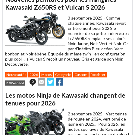
à
un
Kawasaki Z650RS et Vulcan S 2026
ami
3 septembre 2025 -
Comme
chaque année, Kawasaki revoit
entièrement pour 2026 le
nuancier de sa petite néo-rétro :
la Z650RS remplace ses coloris
Noir-Jaune, Noir-Vert et Noir-Or
par d'inédits Bleu océan, Vert
bonbon et Noir ébène. Équipée du même twin - en configuration
plus cool -, la Vulcan S reçoit un nouveau Gris et garde son Noir.
Découverte.
Nouveautés
2026
Motos
Catégorie
Custom
Roadster
Envoyer
Partager
Partager
0
KAWASAKI
cet
sur
sur
article
Twitter
Facebook
Les motos Ninja de Kawasaki changent de
à
un
tenues pour 2026
ami
2 septembre 2025 -
Vert teinté
de rouge en 2024, vert orné de
jaune en 2025… Pour 2026, les
motos sportives de Kawasaki
passent au vert nuancé de bleu !