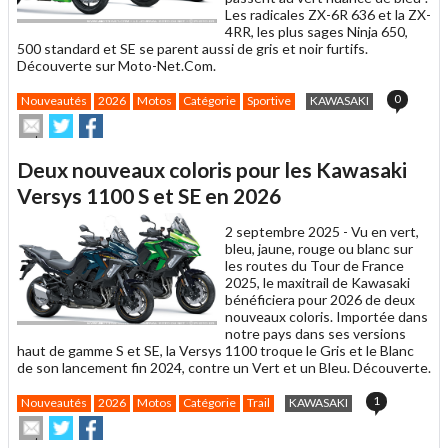
Les radicales ZX-6R 636 et la ZX-
4RR, les plus sages Ninja 650,
500 standard et SE se parent aussi de gris et noir furtifs.
Découverte sur Moto-Net.Com.
0
Nouveautés
2026
Motos
Catégorie
Sportive
KAWASAKI
Envoyer
Partager
Partager
cet
sur
sur
article
Twitter
Facebook
Deux nouveaux coloris pour les Kawasaki
à
un
Versys 1100 S et SE en 2026
ami
2 septembre 2025 -
Vu en vert,
bleu, jaune, rouge ou blanc sur
les routes du Tour de France
2025, le maxitrail de Kawasaki
bénéficiera pour 2026 de deux
nouveaux coloris. Importée dans
notre pays dans ses versions
haut de gamme S et SE, la Versys 1100 troque le Gris et le Blanc
de son lancement fin 2024, contre un Vert et un Bleu. Découverte.
1
Nouveautés
2026
Motos
Catégorie
Trail
KAWASAKI
Envoyer
Partager
Partager
cet
sur
sur