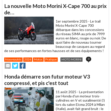
article
Twitter
Facebook
La nouvelle Moto Morini X-Cape 700 au prix
à
un
de…
ami
1er septembre 2025 -
Le trail
Moto Morini X-Cape 700
débarque dans les concessions
du réseau SIMA au prix de 7999
euros en blanc, rouge ou noir. De
quoi faire de nouveau tourner
beaucoup de casques au regard
de ses performances en fortes hausses et de ses équipements !
0
Nouveautés
2026
Motos
Pratique
MOTO MORINI
Envoyer
Partager
Partager
cet
sur
sur
article
Twitter
Facebook
Honda démarre son futur moteur V3
à
un
compressé, et pis c'est tout
ami
11 août 2025 -
La présentation
par Honda d'un moteur trois-
cylindres en V et suralimenté (!)
lors du salon Eicma 2024 à Milan
(Italie), avait fait grand bruit : le