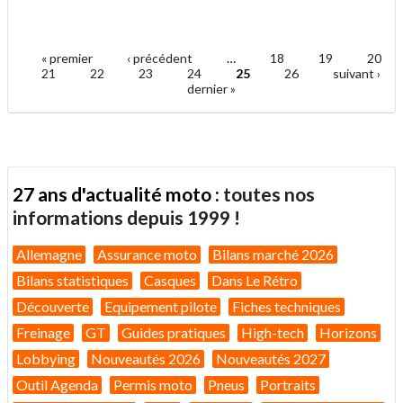
cet
sur
sur
article
Twitter
Facebook
.
à
un
« premier
‹ précédent
…
18
19
20
ami
Pages
21
22
23
24
25
26
suivant ›
dernier »
27 ans d'actualité moto :
toutes nos
informations depuis 1999 !
Allemagne
Assurance moto
Bilans marché 2026
Bilans statistiques
Casques
Dans Le Rétro
Découverte
Equipement pilote
Fiches techniques
Freinage
GT
Guides pratiques
High-tech
Horizons
Lobbying
Nouveautés 2026
Nouveautés 2027
Outil Agenda
Permis moto
Pneus
Portraits