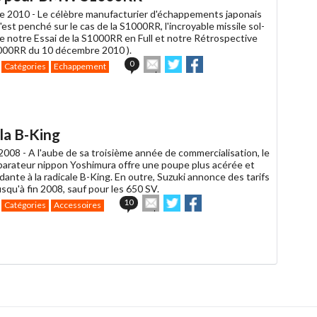
e 2010 -
Le célèbre manufacturier d'échappements japonais
est penché sur le cas de la S1000RR, l'incroyable missile sol-
re notre Essai de la S1000RR en Full et notre Rétrospective
000RR du 10 décembre 2010 ).
Envoyer
Partager
Partager
0
Catégories
Echappement
cet
sur
sur
article
Twitter
Facebook
à
un
ami
 la B-King
2008 -
A l'aube de sa troisième année de commercialisation, le
parateur nippon Yoshimura offre une poupe plus acérée et
dante à la radicale B-King. En outre, Suzuki annonce des tarifs
squ'à fin 2008, sauf pour les 650 SV.
Envoyer
Partager
Partager
10
Catégories
Accessoires
cet
sur
sur
article
Twitter
Facebook
à
un
ami