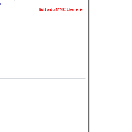
é
Suite du MNC Live ►►