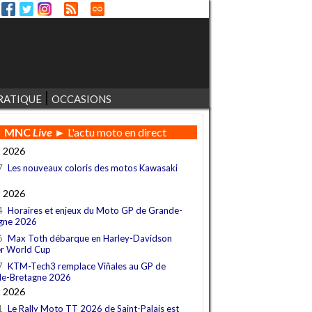
RATIQUE
OCCASIONS
MNC
Live
► L'actu moto en direct
t 2026
7
Les nouveaux coloris des motos Kawasaki
t 2026
4
Horaires et enjeux du Moto GP de Grande-
gne 2026
6
Max Toth débarque en Harley-Davidson
r World Cup
7
KTM-Tech3 remplace Viñales au GP de
e-Bretagne 2026
t 2026
1
Le Rally Moto TT 2026 de Saint-Palais est