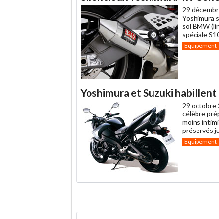
29 décembr
Yoshimura s'
sol BMW (li
spéciale S1
Equipement
Yoshimura et Suzuki habillent
29 octobre 
célèbre pré
moins intimi
préservés ju
Equipement