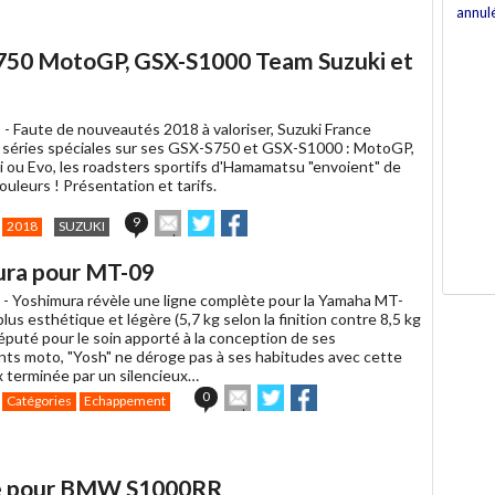
annul
-S750 MotoGP, GSX-S1000 Team Suzuki et
 -
Faute de nouveautés 2018 à valoriser, Suzuki France
es séries spéciales sur ses GSX-S750 et GSX-S1000 : MotoGP,
 ou Evo, les roadsters sportifs d'Hamamatsu "envoient" de
ouleurs ! Présentation et tarifs.
Envoyer
Partager
Partager
9
2018
SUZUKI
cet
sur
sur
article
Twitter
Facebook
ura pour MT-09
à
un
 -
Yoshimura révèle une ligne complète pour la Yamaha MT-
ami
s plus esthétique et légère (5,7 kg selon la finition contre 8,5 kg
Réputé pour le soin apporté à la conception de ses
s moto, "Yosh" ne déroge pas à ses habitudes avec cette
x terminée par un silencieux…
Envoyer
Partager
Partager
0
Catégories
Echappement
cet
sur
sur
article
Twitter
Facebook
à
un
one pour BMW S1000RR
ami