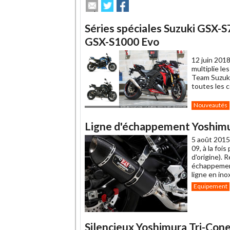
Envoyer
Partager
Partager
cet
sur
sur
article
Twitter
Facebook
Séries spéciales Suzuki GSX
à
un
GSX-S1000 Evo
ami
12 juin 2018
multiplie l
Team Suzuki
toutes les c
Nouveautés
Ligne d'échappement Yoshim
5 août 2015
09, à la foi
d'origine). 
échappement
ligne en ino
Equipement
Silencieux Yoshimura Tri-C