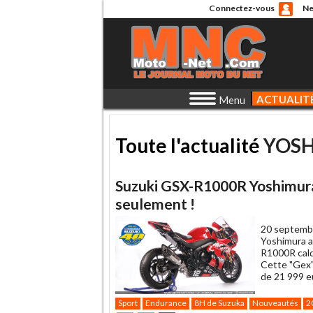
Connectez-vous
Ne
ACTUALIT
Menu
Toute l'actualité
YOS
Suzuki GSX-R1000R Yoshimura 
seulement !
20 septemb
Yoshimura a
R1000R calq
Cette "Gex"
de 21 999 e
Sport
Endurance
8H de Suzuka
Nouveautés
2