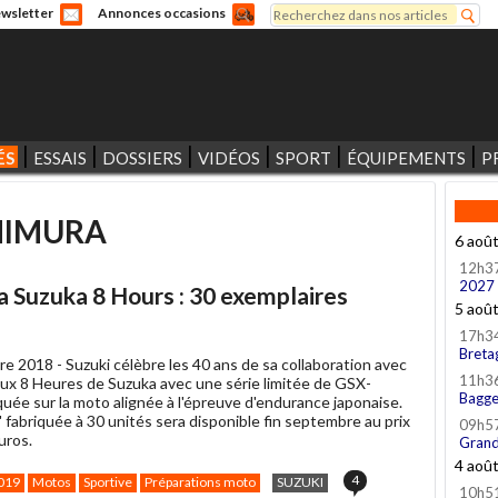
Rechercher
wsletter
Annonces occasions
Formulaire de recherche
ÉS
ESSAIS
DOSSIERS
VIDÉOS
SPORT
ÉQUIPEMENTS
P
HIMURA
6 aoû
12h3
2027
Suzuka 8 Hours : 30 exemplaires
5 aoû
17h3
Breta
re 2018 -
Suzuki célèbre les 40 ans de sa collaboration avec
11h3
ux 8 Heures de Suzuka avec une série limitée de GSX-
Bagge
uée sur la moto alignée à l'épreuve d'endurance japonaise.
 fabriquée à 30 unités sera disponible fin septembre au prix
09h5
uros.
Grand
4 aoû
4
019
Motos
Sportive
Préparations moto
SUZUKI
10h5