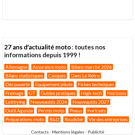
.
27 ans d'actualité moto :
toutes nos
informations depuis 1999 !
Allemagne
Assurance moto
Bilans marché 2026
Bilans statistiques
Casques
Dans Le Rétro
Découverte
Equipement pilote
Fiches techniques
Freinage
GT
Guides pratiques
High-tech
Horizons
Lobbying
Nouveautés 2026
Nouveautés 2027
Outil Agenda
Permis moto
Pneus
Portraits
Préparations moto
R&D
Roadster
Vie des entreprises
Contacts
-
Mentions légales
-
Publicité