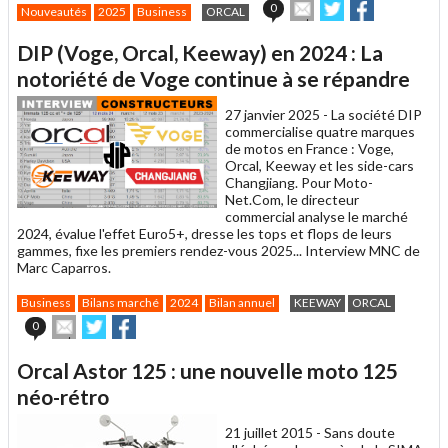
Envoyer
Partager
Partager
0
Nouveautés
2025
Business
ORCAL
cet
sur
sur
article
Twitter
Facebook
DIP (Voge, Orcal, Keeway) en 2024 : La
à
un
notoriété de Voge continue à se répandre
ami
27 janvier 2025 -
La société DIP
commercialise quatre marques
de motos en France : Voge,
Orcal, Keeway et les side-cars
Changjiang. Pour Moto-
Net.Com, le directeur
commercial analyse le marché
2024, évalue l'effet Euro5+, dresse les tops et flops de leurs
gammes, fixe les premiers rendez-vous 2025... Interview MNC de
Marc Caparros.
Business
Bilans marché
2024
Bilan annuel
KEEWAY
ORCAL
Envoyer
Partager
Partager
0
cet
sur
sur
article
Twitter
Facebook
Orcal Astor 125 : une nouvelle moto 125
à
un
néo-rétro
ami
21 juillet 2015 -
Sans doute