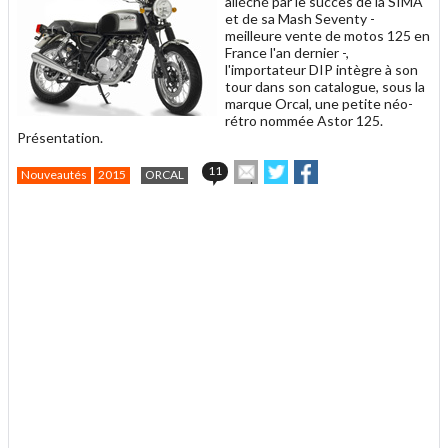
alléché par le succès de la SIMA
et de sa Mash Seventy -
meilleure vente de motos 125 en
France l'an dernier -,
l'importateur DIP intègre à son
tour dans son catalogue, sous la
marque Orcal, une petite néo-
rétro nommée Astor 125.
Présentation.
Envoyer
Partager
Partager
11
Nouveautés
2015
ORCAL
cet
sur
sur
article
Twitter
Facebook
.
à
un
ami