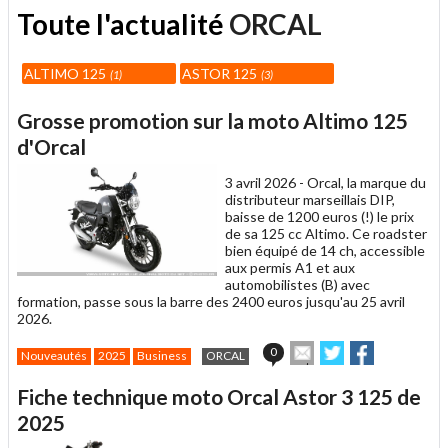
Toute l'actualité
ORCAL
ALTIMO 125
ASTOR 125
1
3
Grosse promotion sur la moto Altimo 125
d'Orcal
3 avril 2026 -
Orcal, la marque du
distributeur marseillais DIP,
baisse de 1200 euros (!) le prix
de sa 125 cc Altimo. Ce roadster
bien équipé de 14 ch, accessible
aux permis A1 et aux
automobilistes (B) avec
formation, passe sous la barre des 2400 euros jusqu'au 25 avril
2026.
Envoyer
Partager
Partager
0
Nouveautés
2025
Business
ORCAL
cet
sur
sur
article
Twitter
Facebook
Fiche technique moto Orcal Astor 3 125 de
à
un
2025
ami