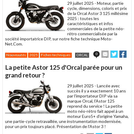
29 juillet 2025 -
Moteur, partie
cycle, dimensions, coloris et prix
de la Orcal Astor 3 125 millésime
2025 : toutes les
caractéristiques et infos
commerciales de la petite néo-
rétro commercialisée par la
société importatrice DIP, sur notre fiche technique Moto-
Net.Com.
Envoyer
Partager
Par
0
Nouveautés
2025
Fiches techniques
ORCAL
cet
sur
sur
article
Twitter
Facebo
La petite Astor 125 d'Orcal parée pour un
à
un
grand retour ?
ami
29 juillet 2025 -
Lancée avec
succès il y a exactement 10 ans
par l'importateur DIP via sa
marque Orcal, l'Astor 125
reprend du service ! La petite
moto néo-rétro fait appel à un
moteur Euro5+ d'origine Yamaha,
une partie-cycle retravaillée, une instrumentation modernisée,
pour un prix toujours placé. Présentation de l'Astor 3 !