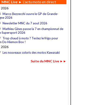
MNC
Live
► L'actu moto en direct
t 2026
4
Marco Bezzecchi ouvre le GP de Grande-
gne 2026
9
Newsletter MNC du 7 aout 2026
9
Mathieu Gines passe la 7 en championnat de
e Supersport 2026
7
Trop chaud à moto ? Testez le frigo pour
n Do Hiemon Box !
t 2026
7
Les nouveaux coloris des motos Kawasaki
Suite du MNC Live ►►