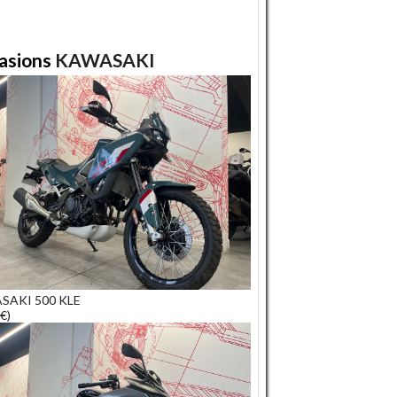
asions
KAWASAKI
SAKI 500 KLE
€)