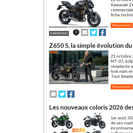
ami
Kawasaki Z65
commerciales
fiche tech
Nouveautés
Envoyer
Partager
Partager
0
KAWASAKI
cet
sur
sur
article
Twitter
Facebook
Z650 S, la simple évolution d
à
un
21 octobre 
ami
MT-07, éclip
remplacée a
look mais e
Tout Simple
Nouveautés
Envoyer
Partager
Partager
cet
sur
sur
article
Twitter
Facebook
Les nouveaux coloris 2026 de
à
un
1er août 20
ami
de ses roads
incontourna
sulfureuses