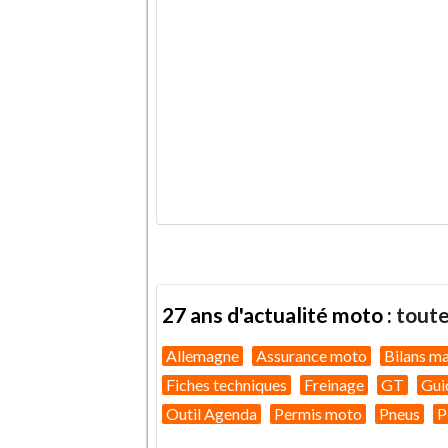
.
27 ans d'actualité moto :
toute
Allemagne
Assurance moto
Bilans m
Fiches techniques
Freinage
GT
Gui
Outil Agenda
Permis moto
Pneus
P