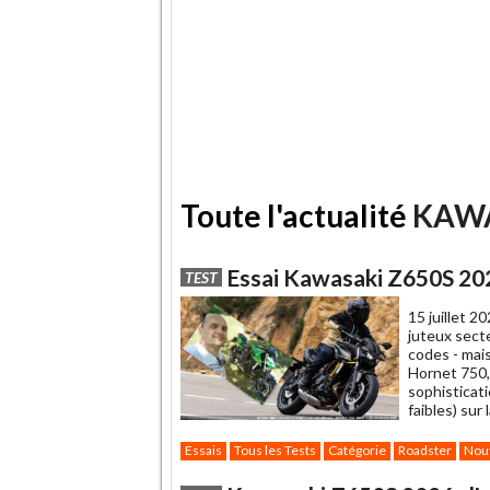
Toute l'actualité
KAW
Essai Kawasaki Z650S 2026
TEST
15 juillet 2
juteux sect
codes - mais
Hornet 750,
sophisticat
faibles) sur
Essais
Tous les Tests
Catégorie
Roadster
Nou