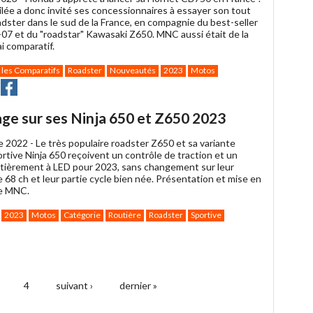
ilée a donc invité ses concessionnaires à essayer son tout
dster dans le sud de la France, en compagnie du best-seller
7 et du "roadstar" Kawasaki Z650. MNC aussi était de la
ai comparatif.
 les Comparatifs
Roadster
Nouveautés
2023
Motos
yer
Partager
Partager
sur
ter
Facebook
age sur ses Ninja 650 et Z650 2023
e 2022 -
Le très populaire roadster Z650 et sa variante
rtive Ninja 650 reçoivent un contrôle de traction et un
ntièrement à LED pour 2023, sans changement sur leur
e 68 ch et leur partie cycle bien née. Présentation et mise en
e MNC.
2023
Motos
Catégorie
Routière
Roadster
Sportive
4
suivant ›
dernier »