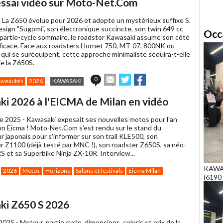
essai vidéo sur Moto-Net.Com
à
un
-
La Z650 évolue pour 2026 et adopte un mystérieux suffixe S.
ami
esign "Sugomi", son électronique succincte, son twin 649 cc
Occ
a partie-cycle sommaire, le roadster Kawasaki assume son côté
fficace. Face aux roadsters Hornet 750, MT-07, 800NK ou
 qui se suréquipent, cette approche minimaliste séduira-t-elle
e la Z650S.
Envoyer
Partager
Partager
0
uveautés
2026
KAWASAKI
cet
sur
sur
article
Twitter
Facebook
i 2026 à l'EICMA de Milan en vidéo
à
un
e 2025 -
Kawasaki exposait ses nouvelles motos pour l'an
ami
on Eicma ! Moto-Net.Com s'est rendu sur le stand du
 japonais pour s'informer sur son trail KLE500, son
r Z1100 (déjà testé par MNC !), son roadster Z650S, sa néo-
S et sa Superbike Ninja ZX-10R. Interview...
KAWA
2026
Motos
Horizons
Salons et festivals
Eicma Milan
(6190 
ki Z650 S 2026
2025 -
Moteur, partie cycle, dimensions, coloris et prix de la