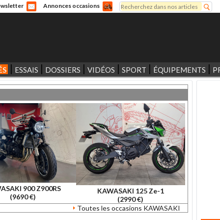
Rechercher
wsletter
Annonces occasions
Formulaire de recherche
ÉS
ESSAIS
DOSSIERS
VIDÉOS
SPORT
ÉQUIPEMENTS
P
ASAKI 900 Z900RS
KAWASAKI 125 Ze-1
(9690 €)
(2990 €)
Toutes les occasions KAWASAKI