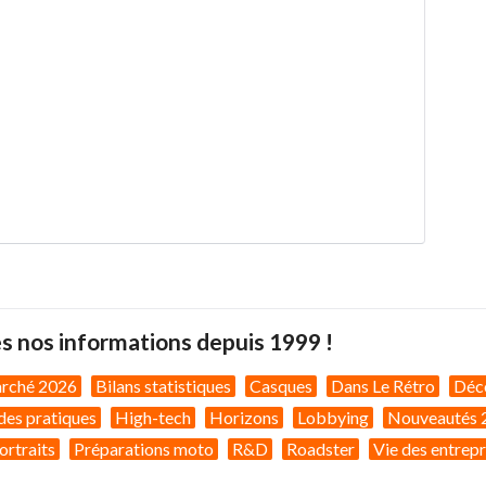
s nos informations depuis 1999 !
arché 2026
Bilans statistiques
Casques
Dans Le Rétro
Déc
des pratiques
High-tech
Horizons
Lobbying
Nouveautés 
ortraits
Préparations moto
R&D
Roadster
Vie des entrepr