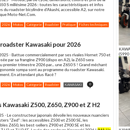
0 S millésime 2026 : toutes les caractéristiques et infos
 du roadster bicylindre d'Akashi, accessible A2, sur notre
nique Moto-Net.Com.
2026
Motos
Catégorie
Roadster
Pratique
Fiches techniques
u roadster Kawasaki pour 2026
KAWAS
(5990 
2025 -
Battue commercialement par ses rivales Hornet 750 et
sée par sa frangine Z900 (dispo en A2), la Z650 sera
u premier trimestre 2026 par... une Z650 S ! Grand méchant
rgonomie sympa sont au programme du roadster Kawasaki.
ment. En attendant plus Racé ?
0
2026
Motos
Catégorie
Roadster
KAWASAKI
s Kawasaki Z500, Z650, Z900 et Z H2
25 -
Le constructeur japonais dévoile les nouveaux nuanciers
ters "Zed" : les accessibles Z500 et Z500 SE, les
bles Z650, les best-sellers Z900 et Z900 SE et les
KAWA
 Z H2 et Z H2 SE. Levée des couleurs Kawasaki 2026 !
(MAJ le