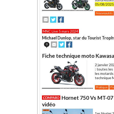
05/08/2025)
Nouveautés
Envoyer
Partager
Partager
cet
sur
sur
article
Twitter
Facebook
MNC Live 5 mars 2024
à
un
Michael Dunlop, star du Tourist Trop
ami
Envoyer
Partager
Partager
0
cet
sur
sur
article
Twitter
Facebook
Fiche technique moto Kawasa
à
un
2 janvier 20
ami
: toutes les
les motards
technique 
Pratique
Fi
Hornet 750 Vs MT-07 V
COMPARO
vidéo
1er février 