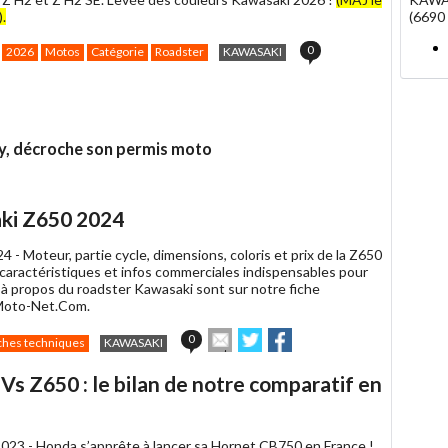
(6690 
.
0
2026
Motos
Catégorie
Roadster
KAWASAKI
hy, décroche son permis moto
ki Z650 2024
24 -
Moteur, partie cycle, dimensions, coloris et prix de la Z650
 caractéristiques et infos commerciales indispensables pour
 à propos du roadster Kawasaki sont sur notre fiche
Moto-Net.Com.
Envoyer
Partager
Partager
0
ches techniques
KAWASAKI
cet
sur
sur
article
Twitter
Facebook
s Z650 : le bilan de notre comparatif en
à
un
ami
2023 -
Honda s’apprête à lancer sa Hornet CB750 en France !