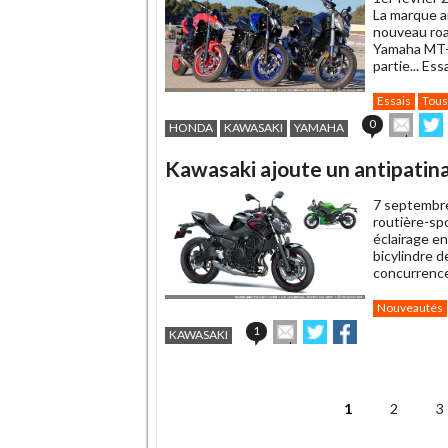
La marque a
nouveau roa
Yamaha MT-0
partie... Ess
Essais
Tous
Envo
0
HONDA
KAWASAKI
YAMAHA
cet
sur
article
Twit
Kawasaki ajoute un antipatin
à
un
7 septembr
ami
routière-spo
éclairage e
bicylindre d
concurrenc
Nouveautés
Envoyer
Partager
Partager
1
KAWASAKI
cet
sur
sur
article
Twitter
Facebook
.
à
un
1
2
3
ami
Pages