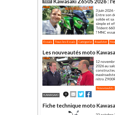
Kawasaki Z650S 2026 : l'
TEST
3 juin 2026 
Entre son d
solide et s
simple et e
Trident 660
? MNC essai
Essais
Tous les Essais
Catégorie
Roadster
No
Les nouveautés moto Kawasak
12 novembr
2026 au sal
constructeur
maxiroadste
rétro Z900R
Nouveautés
Envoyer
Partager
Partager
0
KAWASAKI
cet
sur
sur
article
Twitter
Facebook
Fiche technique moto Kawasa
à
un
22 octobre 