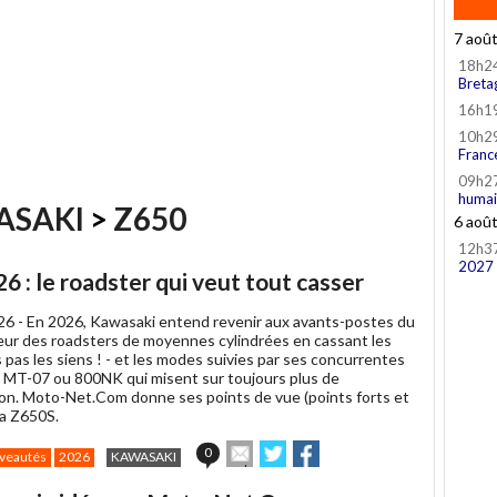
7 aoû
18h2
Breta
16h1
10h2
Franc
09h2
humai
ASAKI
>
Z650
6 aoû
12h3
2027
 : le roadster qui veut tout casser
026 -
En 2026, Kawasaki entend revenir aux avants-postes du
eur des roadsters de moyennes cylindrées en cassant les
 pas les siens ! - et les modes suivies par ses concurrentes
 MT-07 ou 800NK qui misent sur toujours plus de
ion. Moto-Net.Com donne ses points de vue (points forts et
 la Z650S.
Envoyer
Partager
Partager
0
veautés
2026
KAWASAKI
cet
sur
sur
article
Twitter
Facebook