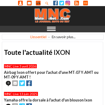
L'essentiel
-
En savoir plus...
Toute l'actualité
IXON
MNC Live 3 avril 2026
Airbag Ixon offert pour l'achat d'une MT‑07 Y‑AMT ou
MT‑09 Y‑AMT !
Envoyer
Partager
Partager
0
cet
sur
sur
article
Twitter
Facebook
MNC Live 13 juin 2025
à
un
Yamaha offre la dorsale à l'achat d'un blouson Ixon
ami