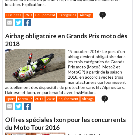
location. Explications.
4
Business
R&D
Equipement
Catégories
Airbags
Envoyer
Partager
Partager
cet
sur
sur
article
Twitter
Facebook
Airbag obligatoire en Grands Prix moto dès
à
un
2018
ami
19 octobre 2016 -
Le port d'un
airbag devient obligatoire dans
les trois catégories de Grands
Prix moto (Moto3, Moto2 et
MotoGP) à partir de la saison
2018, en accord avec les trois
manufacturiers qui fournissent
actuellement des dispositifs de protection sans fil : Alpinestars,
Dainese et Ixon, en partenariat avec In&Motion.
3
Sport
MotoGP
2017
2018
Equipement
Airbags
Envoyer
Partager
Partager
cet
sur
sur
article
Twitter
Facebook
Offres spéciales Ixon pour les concurrents
à
un
du Moto Tour 2016
ami