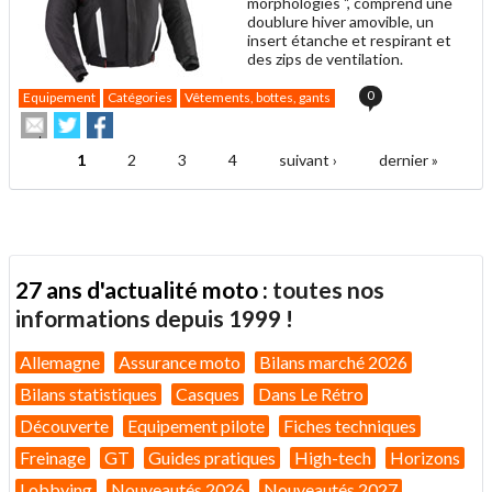
morphologies ", comprend une
doublure hiver amovible, un
insert étanche et respirant et
des zips de ventilation.
0
Equipement
Catégories
Vêtements, bottes, gants
Envoyer
Partager
Partager
cet
sur
sur
article
Twitter
Facebook
1
2
3
4
suivant ›
dernier »
Pages
à
un
ami
27 ans d'actualité moto :
toutes nos
informations depuis 1999 !
Allemagne
Assurance moto
Bilans marché 2026
Bilans statistiques
Casques
Dans Le Rétro
Découverte
Equipement pilote
Fiches techniques
Freinage
GT
Guides pratiques
High-tech
Horizons
Lobbying
Nouveautés 2026
Nouveautés 2027