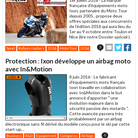
1er juillet 2016 -
La marque
française d'équipements moto
Ixon, partenaire du Moto Tour
depuis 2005 , propose deux
offres spéciales aux concurrents
de l'édition 2016 qui aura lieu du
1er au 9 octobre entre Toulon et
Nice (lire notre Dossier spécial ).
Envoyer
Partage
Par
3
Sport
Rallyes routiers
2016
Moto Tour
2016
cet
sur
sur
article
Twitter
Facebo
Protection : Ixon développe un airbag moto
à
un
avec In&Motion
ami
8 juin 2016 -
Le fabricant
d'équipements moto français
Ixon travaille en collaboration
avec In&Motion dans le but
annoncé d'apporter " une
évolution majeure dans la
sécurité passive des motards ".
Cette avancée passera très
probablement par un airbag
électronique sans fil dérivé du modèle conçu pour le ski par cette
start-up…
0
Business
R&D
Equipement
Catégories
Airbags