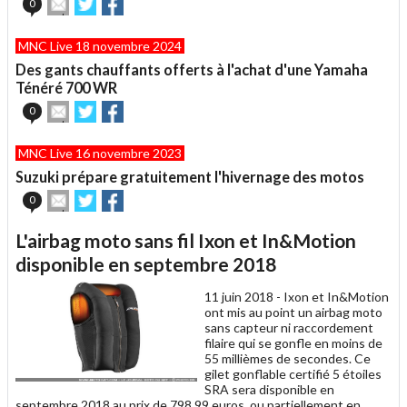
Envoyer
Partager
Partager
0
cet
sur
sur
article
Twitter
Facebook
MNC Live 18 novembre 2024
à
un
Des gants chauffants offerts à l'achat d'une Yamaha
ami
Ténéré 700 WR
Envoyer
Partager
Partager
0
cet
sur
sur
article
Twitter
Facebook
MNC Live 16 novembre 2023
à
un
Suzuki prépare gratuitement l'hivernage des motos
ami
Envoyer
Partager
Partager
0
cet
sur
sur
article
Twitter
Facebook
L'airbag moto sans fil Ixon et In&Motion
à
un
disponible en septembre 2018
ami
11 juin 2018 -
Ixon et In&Motion
ont mis au point un airbag moto
sans capteur ni raccordement
filaire qui se gonfle en moins de
55 millièmes de secondes. Ce
gilet gonflable certifié 5 étoiles
SRA sera disponible en
septembre 2018 au prix de 798,99 euros, ou partiellement en