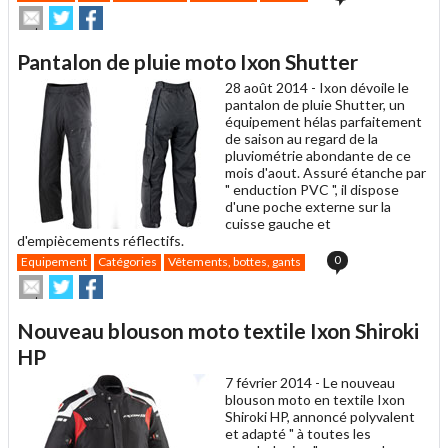
Envoyer
Partager
Partager
cet
sur
sur
article
Twitter
Facebook
Pantalon de pluie moto Ixon Shutter
à
un
28 août 2014 -
Ixon dévoile le
ami
pantalon de pluie Shutter, un
équipement hélas parfaitement
de saison au regard de la
pluviométrie abondante de ce
mois d'aout. Assuré étanche par
" enduction PVC ", il dispose
d'une poche externe sur la
cuisse gauche et
d'empiècements réflectifs.
0
Equipement
Catégories
Vêtements, bottes, gants
Envoyer
Partager
Partager
cet
sur
sur
article
Twitter
Facebook
Nouveau blouson moto textile Ixon Shiroki
à
un
HP
ami
7 février 2014 -
Le nouveau
blouson moto en textile Ixon
Shiroki HP, annoncé polyvalent
et adapté " à toutes les