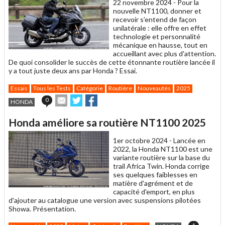
22 novembre 2024 -
Pour la
nouvelle NT1100, donner et
recevoir s’entend de façon
unilatérale : elle offre en effet
technologie et personnalité
mécanique en hausse, tout en
accueillant avec plus d'attention.
De quoi consolider le succès de cette étonnante routière lancée il
y a tout juste deux ans par Honda ? Essai.
Essais
Tous les Tests
Catégorie
Routière
Nouveautés
2025
Envoyer
Partager
Partager
0
HONDA
cet
sur
sur
article
Twitter
Facebook
Honda améliore sa routière NT1100 2025
à
un
1er octobre 2024 -
Lancée en
ami
2022, la Honda NT1100 est une
variante routière sur la base du
trail Africa Twin. Honda corrige
ses quelques faiblesses en
matière d'agrément et de
capacité d'emport, en plus
d'ajouter au catalogue une version avec suspensions pilotées
Showa. Présentation.