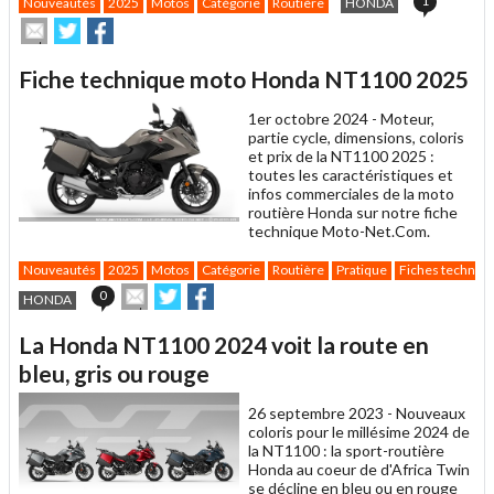
1
Nouveautés
2025
Motos
Catégorie
Routière
HONDA
Envoyer
Partager
Partager
cet
sur
sur
article
Twitter
Facebook
Fiche technique moto Honda NT1100 2025
à
un
1er octobre 2024 -
Moteur,
ami
partie cycle, dimensions, coloris
et prix de la NT1100 2025 :
toutes les caractéristiques et
infos commerciales de la moto
routière Honda sur notre fiche
technique Moto-Net.Com.
Nouveautés
2025
Motos
Catégorie
Routière
Pratique
Fiches techniq
Envoyer
Partager
Partager
0
HONDA
cet
sur
sur
article
Twitter
Facebook
La Honda NT1100 2024 voit la route en
à
un
bleu, gris ou rouge
ami
26 septembre 2023 -
Nouveaux
coloris pour le millésime 2024 de
la NT1100 : la sport-routière
Honda au coeur de d'Africa Twin
se décline en bleu ou en rouge