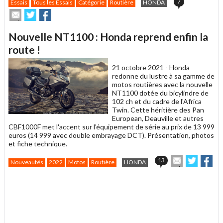
7
Essais
Tous les Essais
Catégorie
Routière
HONDA
Envoyer
Partager
Partager
cet
sur
sur
article
Twitter
Facebook
Nouvelle NT1100 : Honda reprend enfin la
à
un
route !
ami
21 octobre 2021 -
Honda
redonne du lustre à sa gamme de
motos routières avec la nouvelle
NT1100 dotée du bicylindre de
102 ch et du cadre de l'Africa
Twin.
Cette héritière des Pan
European, Deauville et autres
CBF1000F met l'accent sur l'équipement de série au prix de 13 999
euros (14 999 avec double embrayage DCT).
Présentation, photos
et fiche technique.
Envoyer
Partage
Par
13
Nouveautés
2022
Motos
Routière
HONDA
cet
sur
sur
article
Twitter
Facebo
.
à
un
ami