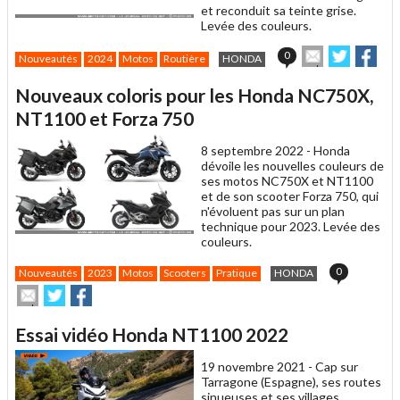
et reconduit sa teinte grise.
Levée des couleurs.
Envoyer
Partager
Par
0
Nouveautés
2024
Motos
Routière
HONDA
cet
sur
sur
article
Twitter
Facebo
Nouveaux coloris pour les Honda NC750X,
à
un
NT1100 et Forza 750
ami
8 septembre 2022 -
Honda
dévoile les nouvelles couleurs de
ses motos NC750X et NT1100
et de son scooter Forza 750, qui
n'évoluent pas sur un plan
technique pour 2023. Levée des
couleurs.
0
Nouveautés
2023
Motos
Scooters
Pratique
HONDA
Envoyer
Partager
Partager
cet
sur
sur
article
Twitter
Facebook
Essai vidéo Honda NT1100 2022
à
un
19 novembre 2021 -
Cap sur
ami
Tarragone (Espagne), ses routes
sinueuses et ses villages