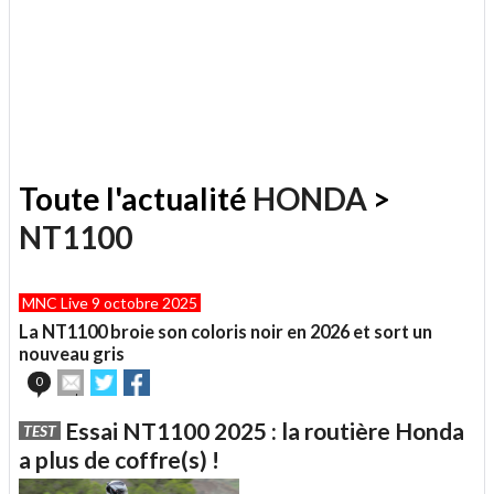
Toute l'actualité
HONDA
>
NT1100
MNC Live 9 octobre 2025
La NT1100 broie son coloris noir en 2026 et sort un
nouveau gris
Envoyer
Partager
Partager
0
cet
sur
sur
article
Twitter
Facebook
Essai NT1100 2025 : la routière Honda
TEST
à
un
a plus de coffre(s) !
ami