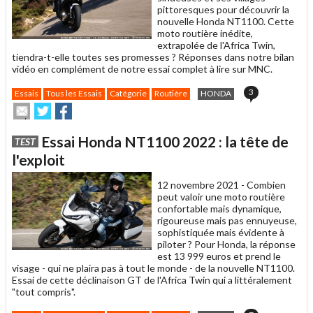
pittoresques pour découvrir la
nouvelle Honda NT1100. Cette
moto routière inédite,
extrapolée de l'Africa Twin,
tiendra-t-elle toutes ses promesses ? Réponses dans notre bilan
vidéo en complément de notre essai complet à lire sur MNC.
3
Essais
Tous les Essais
Catégorie
Routière
HONDA
Envoyer
Partager
Partager
cet
sur
sur
article
Twitter
Facebook
Essai Honda NT1100 2022 : la tête de
TEST
à
un
l'exploit
ami
12 novembre 2021 -
Combien
peut valoir une moto routière
confortable mais dynamique,
rigoureuse mais pas ennuyeuse,
sophistiquée mais évidente à
piloter ? Pour Honda, la réponse
est 13 999 euros et prend le
visage - qui ne plaira pas à tout le monde - de la nouvelle NT1100.
Essai de cette déclinaison GT de l'Africa Twin qui a littéralement
"tout compris".