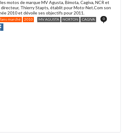
les motos de marque MV Agusta, Bimota, Cagiva, NCR et
 directeur, Thierry Stapts, établit pour Moto-Net.Com son
nnée 2010 et dévoile ses objectifs pour 2011.
0
ilans marché
2010
MV AGUSTA
NORTON
CAGIVA
r
rtager
Partager
r
r
acebook