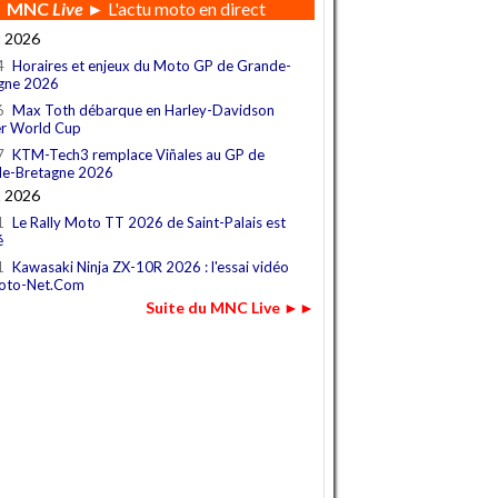
MNC
Live
► L'actu moto en direct
t 2026
4
Horaires et enjeux du Moto GP de Grande-
gne 2026
6
Max Toth débarque en Harley-Davidson
r World Cup
7
KTM-Tech3 remplace Viñales au GP de
e-Bretagne 2026
t 2026
1
Le Rally Moto TT 2026 de Saint-Palais est
é
1
Kawasaki Ninja ZX-10R 2026 : l'essai vidéo
oto-Net.Com
Suite du MNC Live ►►