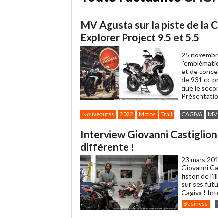
MV Agusta sur la piste de la C
Explorer Project 9.5 et 5.5
25 novembr
l'emblémati
et de concep
de 931 cc pr
que le secon
Présentatio
Nouveautés
2022
Motos
Trail
CAGIVA
MV
Interview Giovanni Castiglioni
différente !
23 mars 201
Giovanni Cas
fiston de l'
sur ses futu
Cagiva ! Int
Business