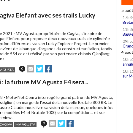
5 aoû
agiva Elefant avec ses trails Lucky
17h3
Breta
11h3
e 2021 -
MV Agusta, propriétaire de Cagiva, s'inspire de
Bagge
que Elefant pour proposer deux nouveaux trails de cylindrée
09h5
tion différentes via son Lucky Explorer Project. Le premier
Grand
ovient de la banque d'organes du constructeur italien, tandis
4 aoû
d de 554 cc est réalisé par son partenaire chinois Qianjiang.
ns.
10h5
annul
Envoyer
Partager
Partager
0
 AGUSTA
10h1
cet
sur
sur
sur M
article
Twitter
Facebook
 : la future MV Agusta F4 sera...
à
un
ami
8 -
Moto-Net.Com a interrogé le grand patron de MV Agusta,
tiglioni, en marge de l'essai de la nouvelle Brutale 800 RR. Le
illustre Claudio nous livre sa vision de la marque, quelques infos
rs modèles F4 et Brutale 1000, sur la compétition... et sur
erview.
Envoyer
Partager
Partager
0
CAGIVA
MV AGUSTA
cet
sur
sur
article
Twitter
Facebook