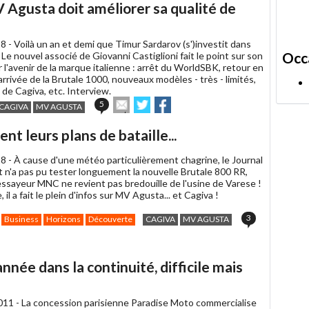
 Agusta doit améliorer sa qualité de
à
un
ami
8 -
Voilà un an et demi que Timur Sardarov (s')investit dans
Occ
e nouvel associé de Giovanni Castiglioni fait le point sur son
ur l'avenir de la marque italienne : arrêt du WorldSBK, retour en
arrivée de la Brutale 1000, nouveaux modèles - très - limités,
de Cagiva, etc. Interview.
Envoyer
Partager
Partager
5
CAGIVA
MV AGUSTA
cet
sur
sur
article
Twitter
Facebook
nt leurs plans de bataille...
à
un
8 -
À cause d'une météo particulièrement chagrine, le Journal
ami
 n'a pas pu tester longuement la nouvelle Brutale 800 RR,
essayeur MNC ne revient pas bredouille de l'usine de Varese !
 il a fait le plein d'infos sur MV Agusta... et Cagiva !
3
Business
Horizons
Découverte
CAGIVA
MV AGUSTA
nnée dans la continuité, difficile mais
011 -
La concession parisienne Paradise Moto commercialise