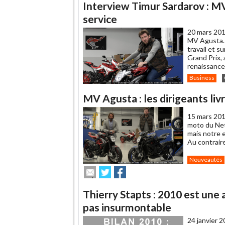
Interview Timur Sardarov : MV
service
20 mars 201
MV Agusta. L
travail et s
Grand Prix, 
renaissance 
Business
MV Agusta : les dirigeants livre
15 mars 201
moto du Net
mais notre 
Au contraire,
Nouveautés
Envoyer
Partager
Partager
cet
sur
sur
article
Twitter
Facebook
Thierry Stapts : 2010 est une a
à
un
pas insurmontable
ami
24 janvier 2