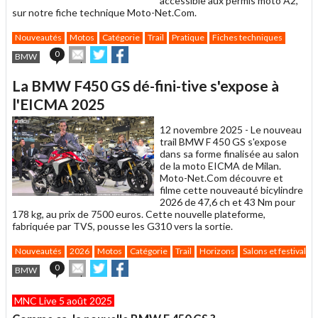
accessible aux permis moto A2,
sur notre fiche technique Moto-Net.Com.
Nouveautés
Motos
Catégorie
Trail
Pratique
Fiches techniques
Envoyer
Partager
Partager
0
BMW
cet
sur
sur
article
Twitter
Facebook
La BMW F450 GS dé-fini-tive s'expose à
à
un
l'EICMA 2025
ami
12 novembre 2025 -
Le nouveau
trail BMW F 450 GS s'expose
dans sa forme finalisée au salon
de la moto EICMA de Milan.
Moto-Net.Com découvre et
filme cette nouveauté bicylindre
2026 de 47,6 ch et 43 Nm pour
178 kg, au prix de 7500 euros. Cette nouvelle plateforme,
fabriquée par TVS, pousse les G310 vers la sortie.
Nouveautés
2026
Motos
Catégorie
Trail
Horizons
Salons et festivals
Envoyer
Partager
Partager
0
BMW
cet
sur
sur
article
Twitter
Facebook
MNC Live 5 août 2025
à
un