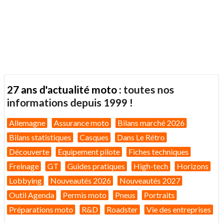
27 ans d'actualité moto :
toutes nos
informations depuis 1999 !
Allemagne
Assurance moto
Bilans marché 2026
Bilans statistiques
Casques
Dans Le Rétro
Découverte
Equipement pilote
Fiches techniques
Freinage
GT
Guides pratiques
High-tech
Horizons
Lobbying
Nouveautés 2026
Nouveautés 2027
Outil Agenda
Permis moto
Pneus
Portraits
Préparations moto
R&D
Roadster
Vie des entreprises