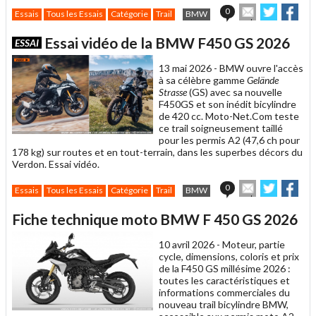
Envoyer
Partager
Par
0
Essais
Tous les Essais
Catégorie
Trail
BMW
cet
sur
sur
article
Twitter
Facebo
Essai vidéo de la BMW F450 GS 2026
ESSAI
à
un
13 mai 2026 -
BMW ouvre l'accès
ami
à sa célèbre gamme
Gelände
Strasse
(GS) avec sa nouvelle
F450GS et son inédit bicylindre
de 420 cc. Moto-Net.Com teste
ce trail soigneusement taillé
pour les permis A2 (47,6 ch pour
178 kg) sur routes et en tout-terrain, dans les superbes décors du
Verdon. Essai vidéo.
Envoyer
Partager
Par
0
Essais
Tous les Essais
Catégorie
Trail
BMW
cet
sur
sur
article
Twitter
Facebo
Fiche technique moto BMW F 450 GS 2026
à
un
10 avril 2026 -
Moteur, partie
ami
cycle, dimensions, coloris et prix
de la F450 GS millésime 2026 :
toutes les caractéristiques et
informations commerciales du
nouveau trail bicylindre BMW,