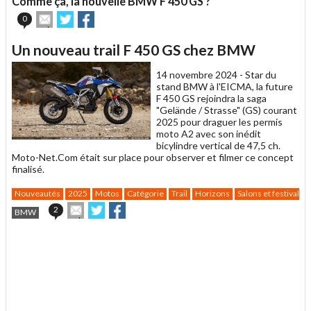
Comme ça, la nouvelle BMW F 450 GS ?
ami
Envoyer
Partager
Partager
0
cet
sur
sur
article
Twitter
Facebook
Un nouveau trail F 450 GS chez BMW
à
un
14 novembre 2024 -
Star du
ami
stand BMW à l'EICMA, la future
F 450 GS rejoindra la saga
"Gelände / Strasse" (GS) courant
2025 pour draguer les permis
moto A2 avec son inédit
bicylindre vertical de 47,5 ch.
Moto-Net.Com était sur place pour observer et filmer ce concept
finalisé.
Nouveautés
2025
Motos
Catégorie
Trail
Horizons
Salons et festivals
Envoyer
Partager
Partager
2
BMW
cet
sur
sur
article
Twitter
Facebook
.
à
un
ami