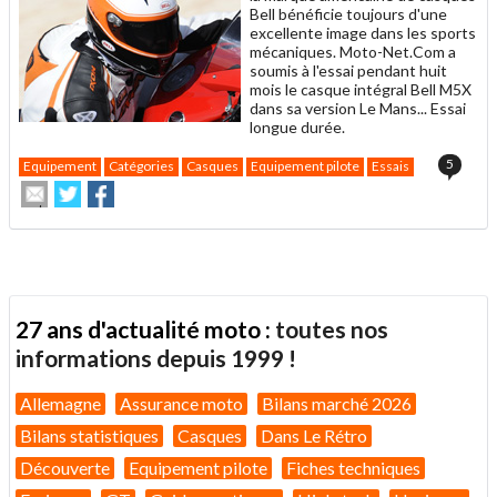
Bell bénéficie toujours d'une
excellente image dans les sports
mécaniques. Moto-Net.Com a
soumis à l'essai pendant huit
mois le casque intégral Bell M5X
dans sa version Le Mans... Essai
longue durée.
5
Equipement
Catégories
Casques
Equipement pilote
Essais
Envoyer
Partager
Partager
cet
sur
sur
article
Twitter
Facebook
à
un
ami
27 ans d'actualité moto :
toutes nos
informations depuis 1999 !
Allemagne
Assurance moto
Bilans marché 2026
Bilans statistiques
Casques
Dans Le Rétro
Découverte
Equipement pilote
Fiches techniques