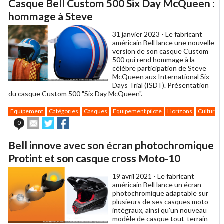
Casque Bell Custom 500 Six Day McQueen :
à
un
hommage à Steve
ami
31 janvier 2023 -
Le fabricant
américain Bell lance une nouvelle
version de son casque Custom
500 qui rend hommage à la
célèbre participation de Steve
McQueen aux International Six
Days Trial (ISDT). Présentation
du casque Custom 500 "Six Day McQueen".
Equipement
Catégories
Casques
Equipement pilote
Horizons
Culture
Envoyer
Partager
Partager
0
cet
sur
sur
article
Twitter
Facebook
Bell innove avec son écran photochromique
à
un
Protint et son casque cross Moto-10
ami
19 avril 2021 -
Le fabricant
américain Bell lance un écran
photochromique adaptable sur
plusieurs de ses casques moto
intégraux, ainsi qu'un nouveau
modèle de casque tout-terrain