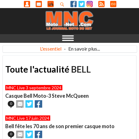
L'essentiel
-
En savoir plus...
Toute l'actualité
BELL
MNC Live 3 septembre 2024
Casque Bell Moto-3 Steve McQueen
Envoyer
Partager
Partager
0
cet
sur
sur
article
Twitter
Facebook
MNC Live 17 juin 2024
à
un
Bell fête les 70 ans de son premier casque moto
ami
Envoyer
Partager
Partager
0
cet
sur
sur