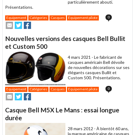
particulièrement abouti.
Présentations.
0
Equipement
Catégories
Casques
Equipement pilote
Envoyer
Partager
Partager
cet
sur
sur
article
Twitter
Facebook
Nouvelles versions des casques Bell Bullit
à
un
et Custom 500
ami
4 mars 2021 -
Le fabricant de
casques américain Bell dévoile
de nouvelles décorations sur ses
élégants casques Bullit et
Custom 500. Présentations.
0
Equipement
Catégories
Casques
Equipement pilote
Envoyer
Partager
Partager
cet
sur
sur
article
Twitter
Facebook
Casque Bell M5X Le Mans : essai longue
à
un
durée
ami
28 mars 2012 -
À bientôt 60 ans,
la marque américaine de casques