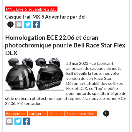
article
Twitter
Facebook
MNC Live 6 novembre 2023
à
un
Casque trail MX-9 Adventure par Bell
ami
Envoyer
Partager
Partager
0
cet
sur
sur
article
Twitter
Facebook
Homologation ECE 22.06 et écran
à
un
photochromique pour le Bell Race Star Flex
ami
DLX
23 mai 2023 -
Le fabricant
américain de casques de moto
Bell dévoile la toute nouvelle
version de son Race Star.
Désormais affublé des suffixes
Flex et DLX, ce "top" modèle
pour motards sportifs intègre de
série un écran photochromique et répond à la nouvelle norme ECE
22.06. Présentation.
0
Equipement
Catégories
Casques
Equipement pilote
Envoyer
Partager
Partager
cet
sur
sur
article
Twitter
Facebook