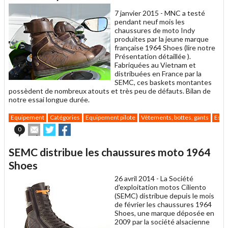
ami
7 janvier 2015 -
MNC a testé
pendant neuf mois les
chaussures de moto Indy
produites par la jeune marque
française 1964 Shoes (lire notre
Présentation détaillée ).
Fabriquées au Vietnam et
distribuées en France par la
SEMC, ces baskets montantes
possèdent de nombreux atouts et très peu de défauts. Bilan de
notre essai longue durée.
Equipement
Catégories
Equipement pilote
Vêtements, bottes, gants
Essa
Envoyer
Partager
Partager
0
cet
sur
sur
article
Twitter
Facebook
SEMC distribue les chaussures moto 1964
à
un
Shoes
ami
26 avril 2014 -
La Société
d'exploitation motos Ciliento
(SEMC) distribue depuis le mois
de février les chaussures 1964
Shoes, une marque déposée en
2009 par la société alsacienne