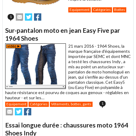
Equipement
Catégories
Bottes
Envoyer
Partager
Partager
1
cet
sur
sur
article
Twitter
Facebook
Sur-pantalon moto en jean Easy Five par
à
un
1964 Shoes
ami
21 mars 2016 -
1964 Shoes, la
marque française d'équipements
importée par SEMC et dont MNC
a testé les chaussures Indy , a
mis au point un astucieux sur-
pantalon de moto homologué en
jean, qui s'enfile au-dessus d'un
pantalon classique. Cet Easy5
(ou Easy Five) en polyamide à
haute résistance est pourvu de coques aux genoux - réglables en
hauteur - et sur les…
1
Equipement
Catégories
Vêtements, bottes, gants
Envoyer
Partager
Partager
cet
sur
sur
article
Twitter
Facebook
Essai longue durée : chaussures moto 1964
à
un
Shoes Indy