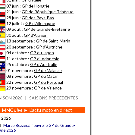
07 juin :
GP de Hongrie
21 juin :
GP de République Tchèque
28 juin :
GP des Pays-Bas
12 juillet :
GP d'Allemagne
09 août :
GP de Grande-Bretagne
30 août :
GP d'Aragon
13 septembre :
GP de Saint-Marin
20 septembre :
GP d'Autriche
04 octobre :
GP du Japon
11 octobre :
GP d'Indonésie
25 octobre :
GP d'Australie
01 novembre :
GP de Malaisie
08 novembre :
GP du Qatar
22 novembre :
GP du Portugal
29 novembre :
GP de Valence
AISON 2026
|
SAISONS PRÉCÉDENTES
MNC
Live
► L'actu moto en direct
t 2026
4
Marco Bezzecchi ouvre le GP de Grande-
gne 2026