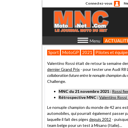
Connectez-vous
Ne
ACTUALIT
Menu
Sport
MotoGP
2021
Pilotes et équipe
Valentino Rossi était de retour la semaine der
dernier Grand Prix
- pour tester une Audi R
collaboration future entre le nonuple champion d
Challenge.
MNC du 21 novembre 2021
:
Rossi fie
Rétrospective MNC :
Valentino Rossi 
Le nonuple champion du monde de 42 ans est 
automobiles, qui pourrait également passer p
laquelle il fait des piges
depuis 2012
- puisque
team belge pour un test à Misano (Italie)…