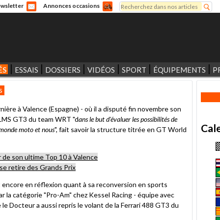
Rechercher
wsletter
Annonces occasions
Formulaire de recherche
ÉS
ESSAIS
DOSSIERS
VIDÉOS
SPORT
ÉQUIPEMENTS
P
s
nière à Valence (Espagne) - où il a disputé fin novembre son
8 LMS GT3 du team WRT "d
ans le but d'évaluer les possibilités de
Cal
u monde moto et nous
", fait savoir la structure titrée en GT World
r de son ultime Top 10 à Valence
se retire des Grands Prix
encore en réflexion quant à sa reconversion en sports
ar la catégorie "Pro-Am" chez Kessel Racing - équipe avec
 le Docteur a aussi repris le volant de la Ferrari 488 GT3 du