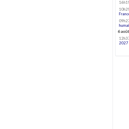
16h1
10h2
Franc
09h2
humai
6 aoû
12h3
2027