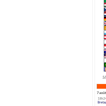
S
7 aoû
18h2
Breta