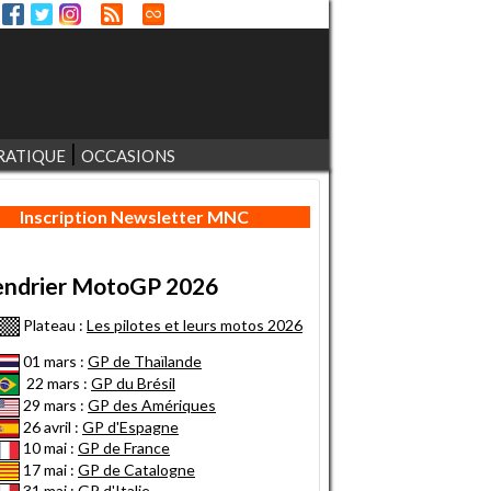
RATIQUE
OCCASIONS
Inscription Newsletter MNC
endrier MotoGP 2026
Plateau :
Les pilotes et leurs motos 2026
01 mars :
GP de Thaïlande
22 mars :
GP du Brésil
29 mars :
GP des Amériques
26 avril :
GP d'Espagne
10 mai :
GP de France
17 mai :
GP de Catalogne
31 mai :
GP d'Italie