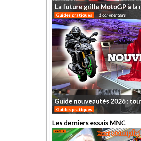
La
future
grille
MotoGP
à
la
Guides pratiques
1 commentaire
Guide
nouveautés
2026
:
tou
Guides pratiques
Les derniers essais MNC