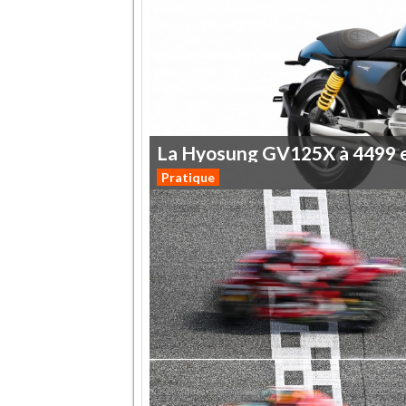
La
Hyosung
GV125X
à
4499
Pratique