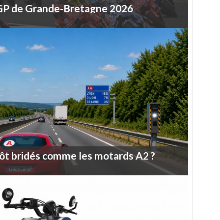
GP
de
Grande-Bretagne
2026
ôt
bridés
comme
les
motards
A2
?