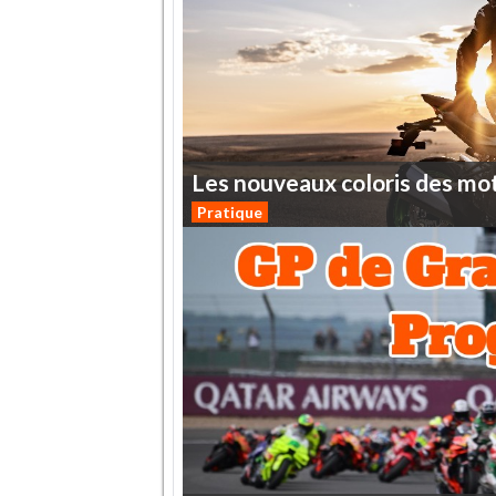
Les
nouveaux
coloris
des
mo
Pratique