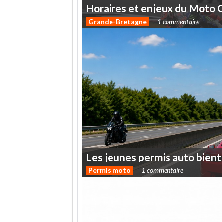
Horaires
et
enjeux
du
Moto
Grande-Bretagne
1 commentaire
Les
jeunes
permis
auto
bient
Permis moto
1 commentaire