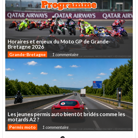
Horaires
et
enjeux
du
Moto
GP
de
Grande-
Bretagne
2026
Grande-Bretagne
1 commentaire
Les
jeunes
permis
auto
bientôt
bridés
comme
les
motards
A2
?
Permis moto
1 commentaire