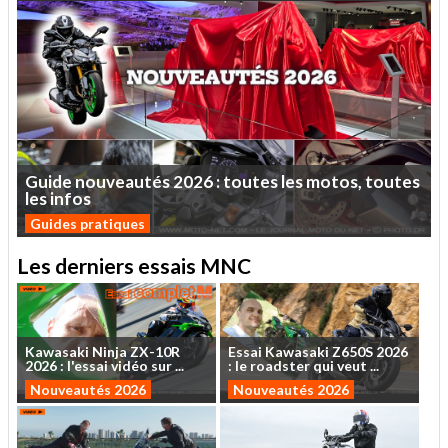
Guide
nouveautés
2026
:
toutes
les
motos,
toutes
les
infos
Guides pratiques
Les derniers essais MNC
Kawasaki
Ninja
ZX-10R
Essai
Kawasaki
Z650S
2026
2026
:
l'essai
vidéo
sur
...
:
le
roadster
qui
veut
...
Nouveautés 2026
Nouveautés 2026