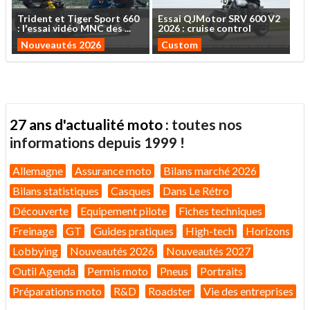
Trident
et
Tiger
Sport
660
Essai
QJMotor
SRV
600
V2
:
l'essai
vidéo
MNC
des
...
2026
:
cruise
control
Nouveautés 2026
Custom
27 ans d'actualité moto :
toutes nos
informations depuis 1999 !
Allemagne
Assurance moto
Bilans marché 2026
Bilans statistiques
Casques
Dans Le Rétro
Découverte
Equipement pilote
Fiches techniques
Freinage
GT
Guides pratiques
High-tech
Horizons
Lobbying
Nouveautés 2026
Nouveautés 2027
Outil Agenda
Permis moto
Pneus
Portraits
Préparations moto
R&D
Roadster
Vie des entreprises