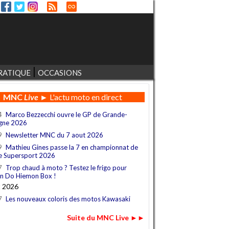
RATIQUE
OCCASIONS
MNC
Live
► L'actu moto en direct
4
Marco Bezzecchi ouvre le GP de Grande-
gne 2026
9
Newsletter MNC du 7 aout 2026
9
Mathieu Gines passe la 7 en championnat de
e Supersport 2026
7
Trop chaud à moto ? Testez le frigo pour
n Do Hiemon Box !
t 2026
7
Les nouveaux coloris des motos Kawasaki
Suite du MNC Live ►►