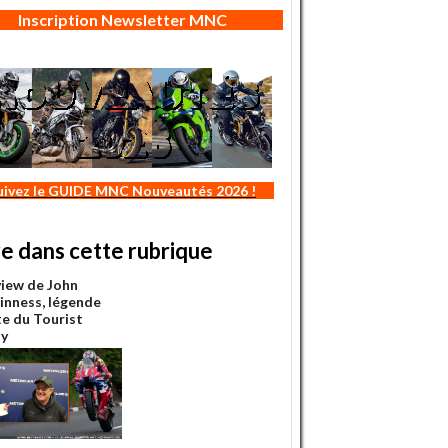
Inscription Newsletter MNC
uivez le GUIDE MNC Nouveautés 2026 !
re dans cette rubrique
view de John
nness, légende
te du Tourist
hy