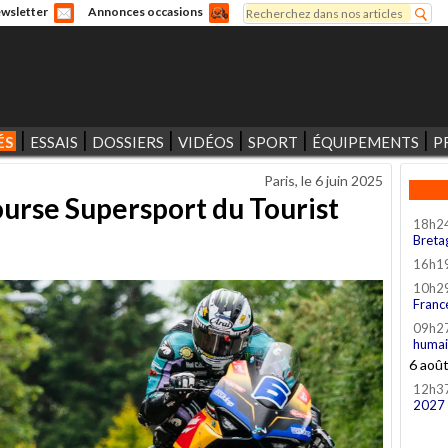
Rechercher
wsletter
Annonces occasions
Formulaire de recherche
ÉS
ESSAIS
DOSSIERS
VIDÉOS
SPORT
ÉQUIPEMENTS
P
Paris, le
6 juin 2025
ourse Supersport du Tourist
18h2
Breta
16h1
10h2
Franc
09h2
humai
6 aoû
12h3
2027