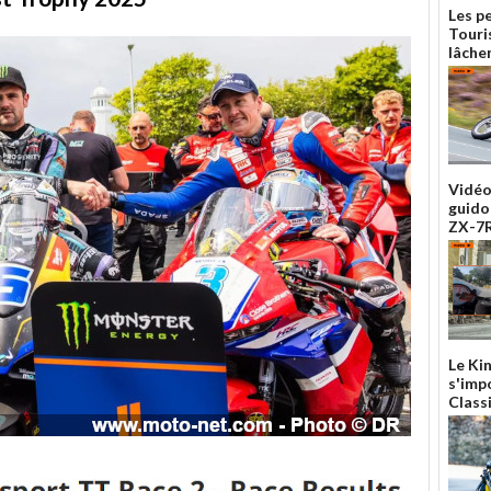
Les pe
Touri
lâche
Vidéo
guido
ZX-7R
Le Ki
s'imp
Class