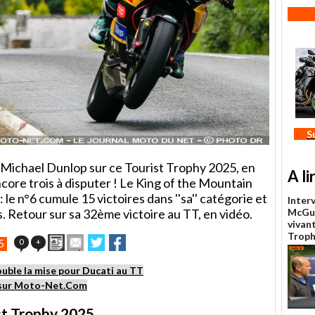
S
r Michael Dunlop sur ce Tourist Trophy 2025, en
A li
encore trois à disputer ! Le King of the Mountain
 le n°6 cumule 15 victoires dans ''sa'' catégorie et
Inter
. Retour sur sa 32ème victoire au TT, en vidéo.
McGui
vivan
Trop
Imprimer
Envoyer
Partager
Partager
0
+
5
cet
sur
sur
article
Twitter
Facebook
uble la mise pour Ducati au TT
à
y sur Moto-Net.Com
un
ami
st Trophy 2025