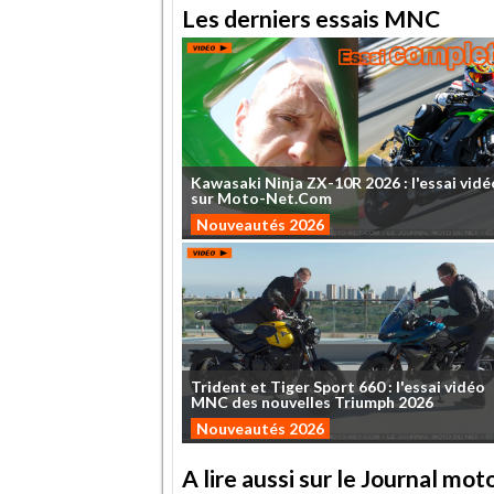
Les derniers essais MNC
Kawasaki
Ninja
ZX-10R
2026
:
l'essai
vidé
sur
Moto-Net.Com
Nouveautés 2026
Trident
et
Tiger
Sport
660
:
l'essai
vidéo
MNC
des
nouvelles
Triumph
2026
Nouveautés 2026
A lire aussi sur le Journal mo