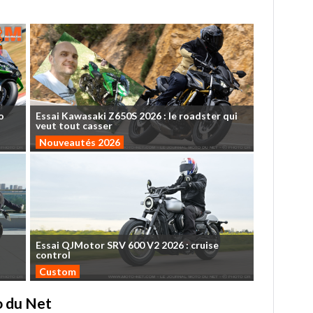
o
Essai
Kawasaki
Z650S
2026
:
le
roadster
qui
veut
tout
casser
Nouveautés 2026
Essai
QJMotor
SRV
600
V2
2026
:
cruise
control
Custom
to du Net