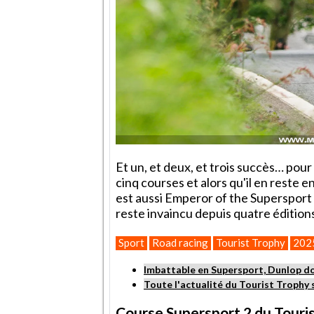
Et un, et deux, et trois succès… pou
cinq courses et alors qu'il en reste 
est aussi Emperor of the Supersport :
reste invaincu depuis quatre éditions
Sport
Road racing
Tourist Trophy
202
Imbattable en Supersport, Dunlop do
Toute l'actualité du Tourist Troph
Course Supersport 2 du Touri