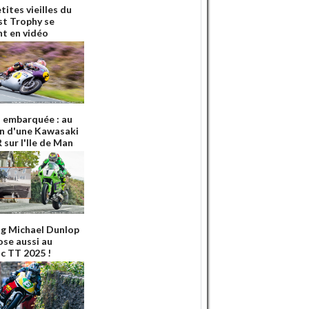
tites vieilles du
st Trophy se
nt en vidéo
 embarquée : au
n d'une Kawasaki
 sur l'Ile de Man
ng Michael Dunlop
ose aussi au
ic TT 2025 !