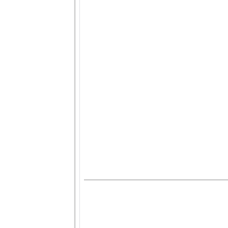
.
.
.