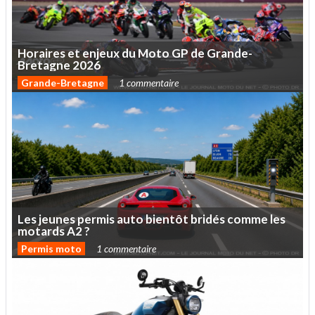
Horaires
et
enjeux
du
Moto
GP
de
Grande-
Bretagne
2026
Grande-Bretagne
1 commentaire
Les
jeunes
permis
auto
bientôt
bridés
comme
les
motards
A2
?
Permis moto
1 commentaire