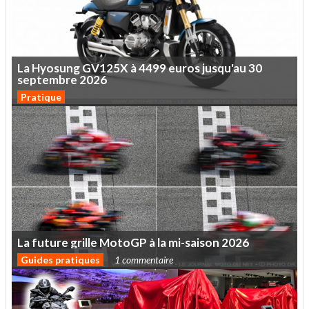
La
Hyosung
GV125X
à
4499
euros
jusqu'au
30
septembre
2026
Pratique
La
future
grille
MotoGP
à
la
mi-saison
2026
Guides pratiques
1 commentaire