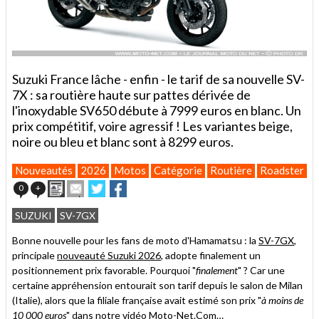
Suzuki France lâche - enfin - le tarif de sa nouvelle SV-
7X : sa routière haute sur pattes dérivée de
l'inoxydable SV650 débute à 7999 euros en blanc. Un
prix compétitif, voire agressif ! Les variantes beige,
noire ou bleu et blanc sont à 8299 euros.
Nouveautés
2026
Motos
Catégorie
Routière
Roadster
P
Imprimer
Envoyer
Partager
Partager
0
+
cet
sur
sur
article
Twitter
Facebook
SUZUKI
SV-7GX
à
un
Bonne nouvelle pour les fans de moto d'Hamamatsu : la
SV-7GX
,
ami
principale
nouveauté Suzuki 2026
, adopte finalement un
positionnement prix favorable. Pourquoi "
finalement
" ? Car une
certaine appréhension entourait son tarif depuis le salon de Milan
(Italie), alors que la filiale française avait estimé son prix "
à moins de
10 000 euros
" dans notre
vidéo Moto-Net.Com
…