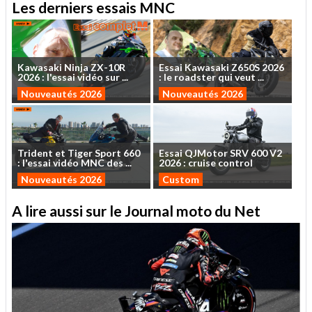
Les derniers essais MNC
Kawasaki
Ninja
ZX-10R
Essai
Kawasaki
Z650S
2026
2026
:
l'essai
vidéo
sur
...
:
le
roadster
qui
veut
...
Nouveautés 2026
Nouveautés 2026
Trident
et
Tiger
Sport
660
Essai
QJMotor
SRV
600
V2
:
l'essai
vidéo
MNC
des
...
2026
:
cruise
control
Nouveautés 2026
Custom
A lire aussi sur le Journal moto du Net