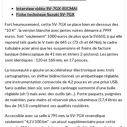
Interview vidéo SV-7GX (EICMA)
Fiche technique Suzuki SV-7GX
Fort heureusement, cette SV-7GX se place bien en dessous des
"10 K" : la version blanche avec jantes noires démarre à 7999
euros. Soit "seulement" 1000 euros de plus que la SV650, à qui elle
reprend tels quels le V-twin de 645 cc (73 ch et 64 Nm), le cadre
tubulaire acier ainsi que les suspensions et freins de facture
basique (télescopique de 41 mm et étriers 2-pistons). Les jantes
sont identiques : 120 et 160 mm, en 17 pouces.
La nouveauté y ajoute un accélérateur électronique avec trois
cartographies, un shifter bidirectionnel, un antipatinage réglable,
une instrumentation connectée de 4,2 pouces et une prise USB.
Sans oublier, bien sûr, son demi-carénage surmonté d'une bulle
réglable (oh !) mais avec des outils (ah…). Porte-paquets, poignées
de maintien, pare-mains et réservoir plus volumineux (17,4 litres au
lieu de 14,5 l) complètent ses qualités routières.
Accessible avec sa selle à 795 mm, la SV-7GX revendique
seulement "
4,2 l/100 km
" : un atout supplémentaire pour cette