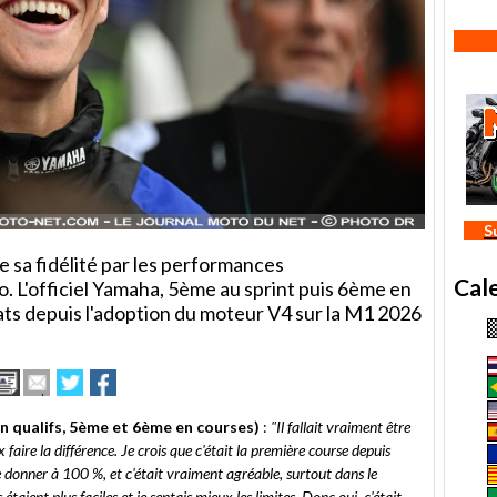
S
 sa fidélité par les performances
Cal
 L'officiel Yamaha, 5ème au sprint puis 6ème en
tats depuis l'adoption du moteur V4 sur la M1 2026
Imprimer
Envoyer
Partager
Partager
cet
sur
sur
article
Twitter
Facebook
 qualifs, 5ème et 6ème en courses)
:
"Il fallait vraiment être
à
x faire la différence. Je crois que c'était la première course depuis
un
 donner à 100 %, et c'était vraiment agréable, surtout dans le
ami
étaient plus faciles et je sentais mieux les limites. Donc oui, c'était