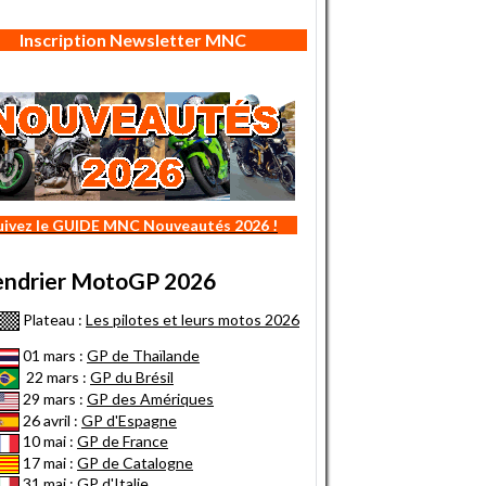
Inscription Newsletter MNC
uivez le GUIDE MNC Nouveautés 2026 !
endrier MotoGP 2026
Plateau :
Les pilotes et leurs motos 2026
01 mars :
GP de Thaïlande
22 mars :
GP du Brésil
29 mars :
GP des Amériques
26 avril :
GP d'Espagne
10 mai :
GP de France
17 mai :
GP de Catalogne
31 mai :
GP d'Italie