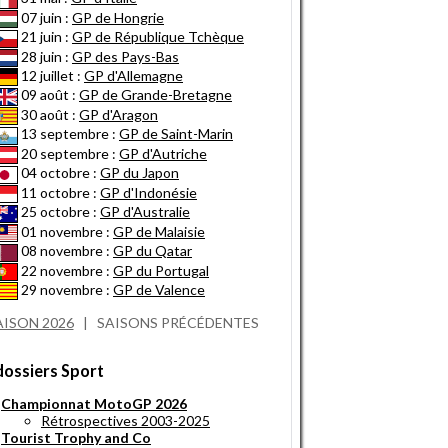
07 juin :
GP de Hongrie
21 juin :
GP de République Tchèque
28 juin :
GP des Pays-Bas
12 juillet :
GP d'Allemagne
09 août :
GP de Grande-Bretagne
30 août :
GP d'Aragon
13 septembre :
GP de Saint-Marin
20 septembre :
GP d'Autriche
04 octobre :
GP du Japon
11 octobre :
GP d'Indonésie
25 octobre :
GP d'Australie
01 novembre :
GP de Malaisie
08 novembre :
GP du Qatar
22 novembre :
GP du Portugal
29 novembre :
GP de Valence
AISON 2026
|
SAISONS PRÉCÉDENTES
dossiers Sport
Championnat MotoGP 2026
Rétrospectives 2003-2025
Tourist Trophy and Co