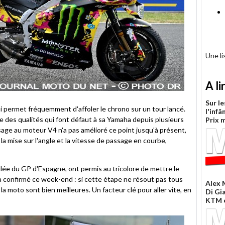
Une l
A li
Sur le
 lui permet fréquemment d'affoler le chrono sur un tour lancé.
l'inf
e des qualités qui font défaut à sa Yamaha depuis plusieurs
Prix 
sage au moteur V4 n'a pas amélioré ce point jusqu'à présent,
a mise sur l'angle et la vitesse de passage en courbe,
oulée du GP d'Espagne, ont permis au tricolore de mettre le
a confirmé ce week-end : si cette étape ne résout pas tous
Alex 
la moto sont bien meilleures. Un facteur clé pour aller vite, en
Di Gi
KTM e