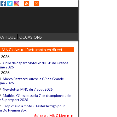
RATIQUE
OCCASIONS
MNC
Live
► L'actu moto en direct
t 2026
5
Grille de départ MotoGP du GP de Grande-
gne 2026
t 2026
4
Marco Bezzecchi ouvre le GP de Grande-
gne 2026
9
Newsletter MNC du 7 aout 2026
9
Mathieu Gines passe la 7 en championnat de
e Supersport 2026
7
Trop chaud à moto ? Testez le frigo pour
n Do Hiemon Box !
Suite du MNC Live ►►