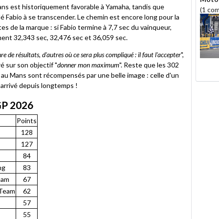
Mans est historiquement favorable à Yamaha, tandis que
(1 co
dé Fabio à se transcender. Le chemin est encore long pour la
tes de la marque : si Fabio termine à 7,7 sec du vainqueur,
ement 32,343 sec, 32,476 sec et 36,059 sec.
re de résultats, d'autres où ce sera plus compliqué : il faut l'accepter
",
é sur son objectif "
donner mon maximum
". Reste que les 302
s au Mans sont récompensés par une belle image : celle d'un
s arrivé depuis longtemps !
GP 2026
Points
128
127
84
ng
83
eam
67
 Team
62
57
55