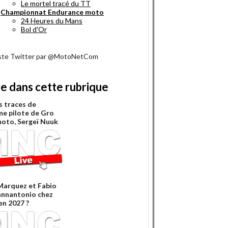
Le mortel tracé du TT
Championnat Endurance moto
24 Heures du Mans
Bol d'Or
iste Twitter par @MotoNetCom
re dans cette rubrique
s traces de
âme pilote de Gro
moto, Sergeï Nuuk
Marquez et Fabio
annantonio chez
n 2027 ?