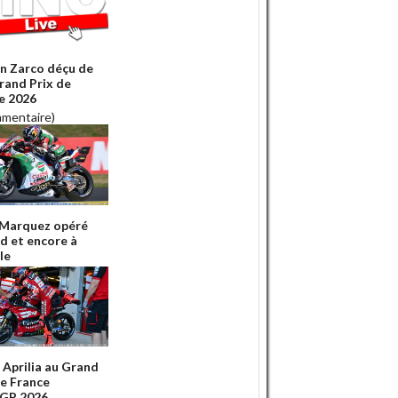
n Zarco déçu de
rand Prix de
e 2026
mmentaire)
Marquez opéré
ed et encore à
le
é Aprilia au Grand
de France
GP 2026