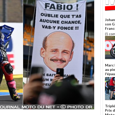
Johan
son G
Franc
(1 co
Marc 
au pi
l'épau
Tripl
Prix 
Moto