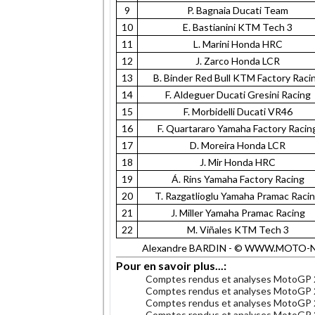
9
P. Bagnaia Ducati Team
10
E. Bastianini KTM Tech 3
11
L. Marini Honda HRC
12
J. Zarco Honda LCR
13
B. Binder Red Bull KTM Factory Raci
14
F. Aldeguer Ducati Gresini Racing
15
F. Morbidelli Ducati VR46
16
F. Quartararo Yamaha Factory Racin
17
D. Moreira Honda LCR
18
J. Mir Honda HRC
19
Á. Rins Yamaha Factory Racing
20
T. Razgatlioglu Yamaha Pramac Raci
21
J. Miller Yamaha Pramac Racing
22
M. Viñales KTM Tech 3
Alexandre BARDIN - © WWW.MOTO-NET.C
Pour en savoir plus...:
Comptes rendus et analyses MotoGP
Comptes rendus et analyses MotoGP
Comptes rendus et analyses MotoGP
Comptes rendus et analyses MotoGP