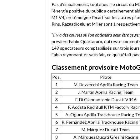
Pas d'emballement, toutefois : le circuit du 
l'énergie positive du public a certainement ai
M1 V4, en témoigne l'écart sur les autres pilo
Rins, Razgatlioglu et Miller sont à respectiv
"
Il y a des courses où l'on obtiendra peut-être ce gen
prévient Fabio Quartararo, qui reste concentr
149 spectateurs comptabilisés sur trois jour
Fabio rayonnant et satisfait, ce qui n'était pa
Classement provisoire Moto
Pos.
Pilote
1
M. Bezzecchi Aprilia Racing Team
2
J. Martín Aprilia Racing Team
3
F. Di Giannantonio Ducati VR46
4
P. Acosta Red Bull KTM Factory Raci
5
A. Ogura Aprilia Trackhouse Racing T
6
R. Fernández Aprilia Trackhouse Racing
7
M. Márquez Ducati Team
8
Á. Márquez Ducati Gresini Racing