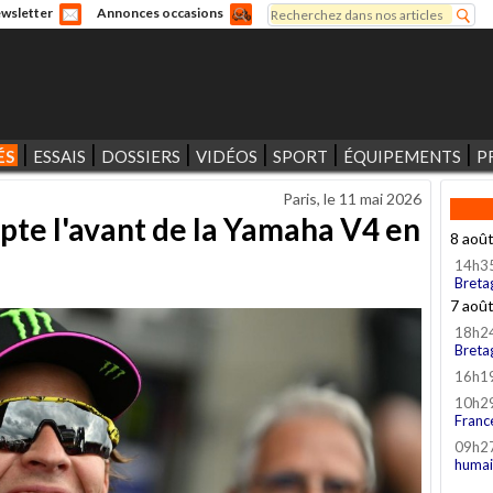
Rechercher
wsletter
Annonces occasions
Formulaire de recherche
ÉS
ESSAIS
DOSSIERS
VIDÉOS
SPORT
ÉQUIPEMENTS
P
Paris, le
11 mai 2026
te l'avant de la Yamaha V4 en
8 aoû
14h3
Breta
7 aoû
18h2
Breta
16h1
10h2
Franc
09h2
humai