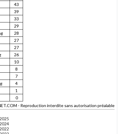
43
39
33
29
ng
28
27
27
g
26
10
8
7
ng
4
1
0
OM - Reproduction interdite sans autorisation préalable
 2025
 2024
 2022
 2022