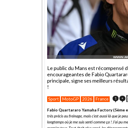
Le public du Mans est récompensé de
encourageantes de Fabio Quartararo.
principale, signe ses meilleurs résul
!
1
+
Sport
MotoGP
2026
France
Fabio Quartararo Yamaha Factory (5ème en
très précis au freinage, mais c'est aussi là que je peu
longtemps où je me suis senti comme ça ! J'ai pu me
premier tour. Tout était plus serré, les dépassements 