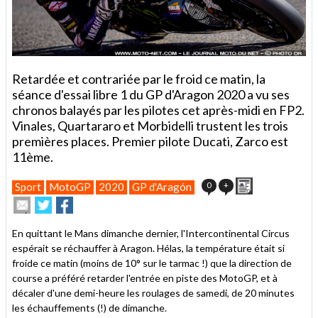
Retardée et contrariée par le froid ce matin, la
séance d'essai libre 1 du GP d'Aragon 2020 a vu ses
chronos balayés par les pilotes cet après-midi en FP2.
Vinales, Quartararo et Morbidelli trustent les trois
premières places. Premier pilote Ducati, Zarco est
11ème.
Imprimer
0
+
Sport
MotoGP
2020
GP d'Aragón
Envoyer
Partager
Partager
cet
sur
sur
article
Twitter
Facebook
En quittant le Mans dimanche dernier, l'Intercontinental Circus
à
espérait se réchauffer à Aragon. Hélas, la température était si
un
froide ce matin (moins de 10° sur le tarmac !) que la direction de
ami
course a préféré retarder l'entrée en piste des MotoGP, et à
décaler d'une demi-heure les roulages de samedi, de 20 minutes
les échauffements (!) de dimanche.