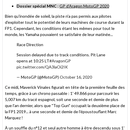
Dossier spécial MNC
:
GP d'Aragon MotoGP 2020
Bien qu'inondée de soleil, la piste n'a pas permis aux pilotes
d'exploiter tout le potentiel de leurs machines de course durant la
FP1. Cependant, les conditions étant les mêmes pour tout le
monde, les Yamaha pouvaient se satisfaire de leur matinée...
Race Direction
Session delayed due to track conditions. Pit Lane
opens at 10:25 LT
#AragonGP
pic.twitter.com/QA3laOi2IK
— MotoGP (@MotoGP)
October 16, 2020
Ce midi, Maverick Vinales figurait en tête de la première feuille des
temps, grâce à un chrono passable : 1' 49.866 pour parcourir les
5,007 km du tracé espagnol, soit une seconde et demie de plus
que l'an dernier, alors que "Top Gun" occupait la deuxième place de
la FP1 2019... à une seconde et demie de l'époustouflant Marc
Marquez !
À un souffle du n°12 et seul autre homme à être descendu sous 1'