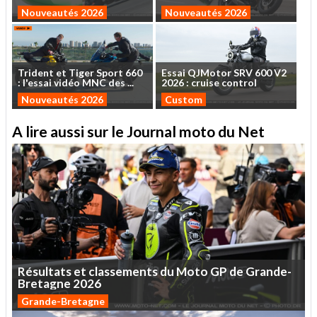
Nouveautés 2026
Nouveautés 2026
Trident
et
Tiger
Sport
660
Essai
QJMotor
SRV
600
V2
:
l'essai
vidéo
MNC
des
...
2026
:
cruise
control
Nouveautés 2026
Custom
A lire aussi sur le Journal moto du Net
Résultats
et
classements
du
Moto
GP
de
Grande-
Bretagne
2026
Grande-Bretagne