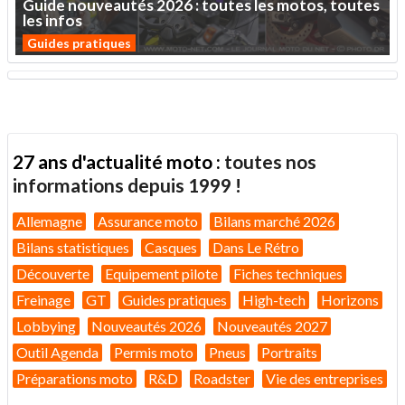
Guide
nouveautés
2026
:
toutes
les
motos,
toutes
les
infos
Guides pratiques
27 ans d'actualité moto :
toutes nos
informations depuis 1999 !
Allemagne
Assurance moto
Bilans marché 2026
Bilans statistiques
Casques
Dans Le Rétro
Découverte
Equipement pilote
Fiches techniques
Freinage
GT
Guides pratiques
High-tech
Horizons
Lobbying
Nouveautés 2026
Nouveautés 2027
Outil Agenda
Permis moto
Pneus
Portraits
Préparations moto
R&D
Roadster
Vie des entreprises