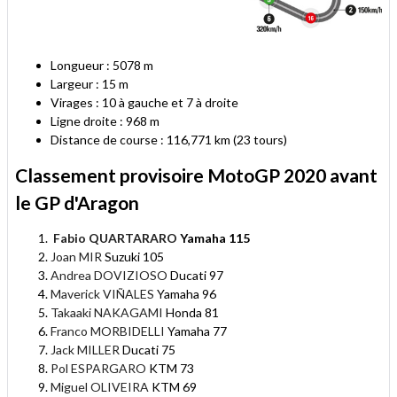
Longueur : 5078 m
Largeur : 15 m
Virages : 10 à gauche et 7 à droite
Ligne droite : 968 m
Distance de course : 116,771 km (23 tours)
Classement provisoire MotoGP 2020 avant
le GP d'Aragon
Fabio QUARTARARO
Yamaha 115
Joan MIR
Suzuki 105
Andrea DOVIZIOSO
Ducati 97
Maverick VIÑALES
Yamaha 96
Takaaki NAKAGAMI
Honda 81
Franco MORBIDELLI
Yamaha 77
Jack MILLER
Ducati 75
Pol ESPARGARO
KTM 73
Miguel OLIVEIRA
KTM 69