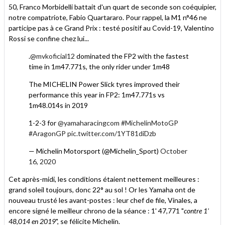
50, Franco Morbidelli battait d'un quart de seconde son coéquipier,
notre compatriote, Fabio Quartararo. Pour rappel, la M1 n°46 ne
participe pas à ce Grand Prix : testé positif au Covid-19, Valentino
Rossi se confine chez lui...
.
@mvkoficial12
dominated the FP2 with the fastest
time in 1m47.771s, the only rider under 1m48
The MICHELIN Power Slick tyres improved their
performance this year in FP2: 1m47.771s vs
1m48.014s in 2019
1-2-3 for
@yamaharacingcom
#MichelinMotoGP
#AragonGP
pic.twitter.com/1YT81diDzb
— Michelin Motorsport (@Michelin_Sport)
October
16, 2020
Cet après-midi, les conditions étaient nettement meilleures :
grand soleil toujours, donc 22° au sol ! Or les Yamaha ont de
nouveau trusté les avant-postes : leur chef de file, Vinales, a
encore signé le meilleur chrono de la séance : 1' 47,771 "
contre 1'
48,014 en 2019
", se félicite Michelin.