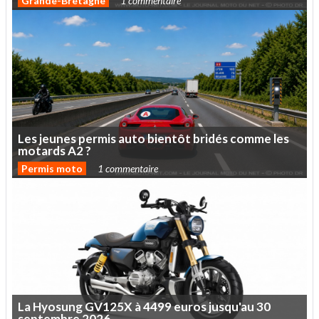
Grande-Bretagne
1 commentaire
Les
jeunes
permis
auto
bientôt
bridés
comme
les
motards
A2
?
Permis moto
1 commentaire
La
Hyosung
GV125X
à
4499
euros
jusqu'au
30
septembre
2026