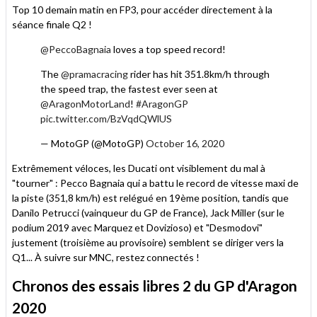
Top 10 demain matin en FP3, pour accéder directement à la
séance finale Q2 !
@PeccoBagnaia
loves a top speed record!
The
@pramacracing
rider has hit 351.8km/h through
the speed trap, the fastest ever seen at
@AragonMotorLand
!
#AragonGP
pic.twitter.com/BzVqdQWlUS
— MotoGP (@MotoGP)
October 16, 2020
Extrêmement véloces, les Ducati ont visiblement du mal à
"tourner" : Pecco Bagnaia qui a battu le record de vitesse maxi de
la piste (351,8 km/h) est relégué en 19ème position, tandis que
Danilo Petrucci (vainqueur du GP de France), Jack Miller (sur le
podium 2019 avec Marquez et Dovizioso) et "Desmodovi"
justement (troisième au provisoire) semblent se diriger vers la
Q1... À suivre sur MNC, restez connectés !
Chronos des essais libres 2 du GP d'Aragon
2020