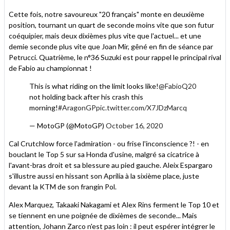
Cette fois, notre savoureux "20 français" monte en deuxième
position, tournant un quart de seconde moins vite que son futur
coéquipier, mais deux dixièmes plus vite que l'actuel... et une
demie seconde plus vite que Joan Mir, gêné en fin de séance par
Petrucci. Quatrième, le n°36 Suzuki est pour rappel le principal rival
de Fabio au championnat !
This is what riding on the limit looks like!
@FabioQ20
not holding back after his crash this
morning!
#AragonGP
pic.twitter.com/X7JDzMarcq
— MotoGP (@MotoGP)
October 16, 2020
Cal Crutchlow force l'admiration - ou frise l'inconscience ?! - en
bouclant le Top 5 sur sa Honda d'usine, malgré sa cicatrice à
l'avant-bras droit et sa blessure au pied gauche. Aleix Espargaro
s'illustre aussi en hissant son Aprilia à la sixième place, juste
devant la KTM de son frangin Pol.
Alex Marquez, Takaaki Nakagami et Alex Rins ferment le Top 10 et
se tiennent en une poignée de dixièmes de seconde... Mais
attention, Johann Zarco n'est pas loin : il peut espérer intégrer le