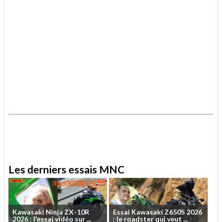
.
.
Les derniers essais MNC
Kawasaki
Ninja
ZX-10R
Essai
Kawasaki
Z650S
2026
2026
:
l'essai
vidéo
sur
...
:
le
roadster
qui
veut
...