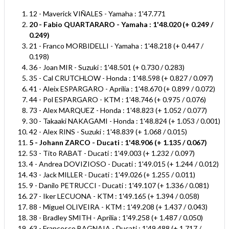
12 - Maverick VIÑALES - Yamaha : 1'47.771
20 - Fabio QUARTARARO - Yamaha : 1'48.020 (+ 0.249 /
0.249)
21 - Franco MORBIDELLI - Yamaha : 1'48.218 (+ 0.447 /
0.198)
36 - Joan MIR - Suzuki : 1'48.501 (+ 0.730 / 0.283)
35 - Cal CRUTCHLOW - Honda : 1'48.598 (+ 0.827 / 0.097)
41 - Aleix ESPARGARO - Aprilia : 1'48.670 (+ 0.899 / 0.072)
44 - Pol ESPARGARO - KTM : 1'48.746 (+ 0.975 / 0.076)
73 - Alex MARQUEZ - Honda : 1'48.823 (+ 1.052 / 0.077)
30 - Takaaki NAKAGAMI - Honda : 1'48.824 (+ 1.053 / 0.001)
42 - Alex RINS - Suzuki : 1'48.839 (+ 1.068 / 0.015)
5 - Johann ZARCO - Ducati : 1'48.906 (+ 1.135 / 0.067)
53 - Tito RABAT - Ducati : 1'49.003 (+ 1.232 / 0.097)
4 - Andrea DOVIZIOSO - Ducati : 1'49.015 (+ 1.244 / 0.012)
43 - Jack MILLER - Ducati : 1'49.026 (+ 1.255 / 0.011)
9 - Danilo PETRUCCI - Ducati : 1'49.107 (+ 1.336 / 0.081)
27 - Iker LECUONA - KTM : 1'49.165 (+ 1.394 / 0.058)
88 - Miguel OLIVEIRA - KTM : 1'49.208 (+ 1.437 / 0.043)
38 - Bradley SMITH - Aprilia : 1'49.258 (+ 1.487 / 0.050)
63 - Francesco BAGNAIA - Ducati : 1'49.488 (+ 1.717 /