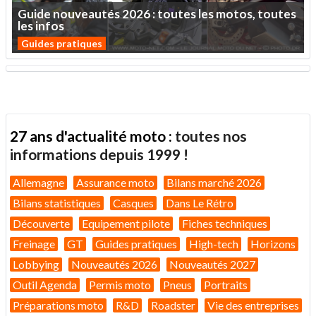
Guide
nouveautés
2026
:
toutes
les
motos,
toutes
les
infos
Guides pratiques
27 ans d'actualité moto :
toutes nos
informations depuis 1999 !
Allemagne
Assurance moto
Bilans marché 2026
Bilans statistiques
Casques
Dans Le Rétro
Découverte
Equipement pilote
Fiches techniques
Freinage
GT
Guides pratiques
High-tech
Horizons
Lobbying
Nouveautés 2026
Nouveautés 2027
Outil Agenda
Permis moto
Pneus
Portraits
Préparations moto
R&D
Roadster
Vie des entreprises