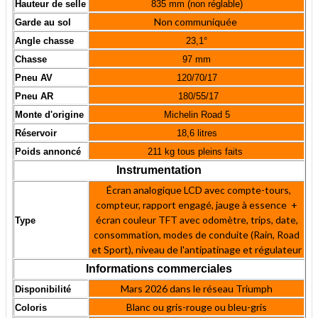
Hauteur de selle
835 mm (non réglable)
Non communiquée
Garde au sol
Angle chasse
23,1°
Chasse
97 mm
Pneu AV
120/70/17
Pneu AR
180/55/17
Monte d'origine
Michelin Road 5
Réservoir
18,6 litres
Poids annoncé
211 kg tous pleins faits
Instrumentation
Écran analogique LCD avec compte-tours,
compteur, rapport engagé, jauge à essence +
écran couleur TFT avec odomètre, trips, date,
Type
consommation, modes de conduite (Rain, Road
et Sport), niveau de l'antipatinage et régulateur
Informations commerciales
Mars 2026 dans le réseau Triumph
Disponibilité
Blanc ou gris-rouge ou bleu-gris
Coloris