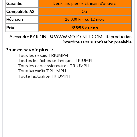
Deux ans pièces et main d'oeuvre
Garantie
Compatible A2
Oui
Révision
16 000 km ou 12 mois
9 995 euros
Prix
Alexandre BARDIN - © WWW.MOTO-NET.COM - Reproduction
interdite sans autorisation préalable
Pour en savoir plus...:
Tous les essais TRIUMPH
Toutes les fiches techniques TRIUMPH
Tous les concessionnaires TRIUMPH
Tous les tarifs TRIUMPH
Toute l'actualité TRIUMPH
.