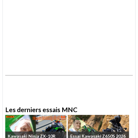
.
.
Les derniers essais MNC
Kawasaki
Ninja
ZX-10R
Essai
Kawasaki
Z650S
2026