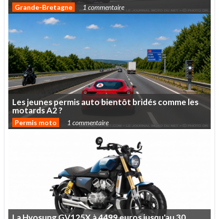
Grande-Bretagne
1 commentaire
Les
jeunes
permis
auto
bientôt
bridés
comme
les
motards
A2
?
Permis moto
1 commentaire
La
Hyosung
GV125X
à
4499
euros
jusqu'au
30