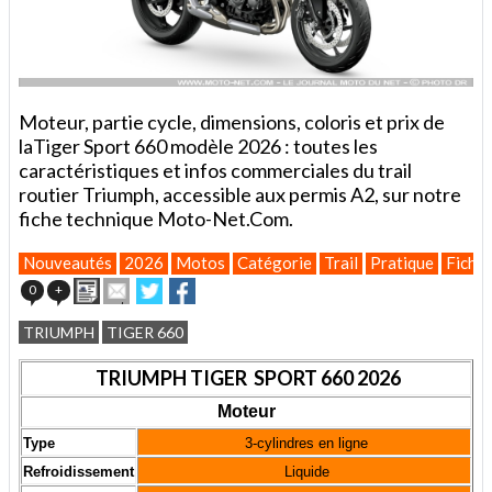
Moteur, partie cycle, dimensions, coloris et prix de
laTiger Sport 660 modèle 2026 : toutes les
caractéristiques et infos commerciales du trail
routier Triumph, accessible aux permis A2, sur notre
fiche technique Moto-Net.Com.
Nouveautés
2026
Motos
Catégorie
Trail
Pratique
Fiches
Imprimer
Envoyer
Partager
Partager
0
+
cet
sur
sur
article
Twitter
Facebook
TRIUMPH
TIGER 660
à
un
TRIUMPH TIGER SPORT 660 2026
ami
Moteur
Type
3-cylindres en ligne
Refroidissement
Liquide