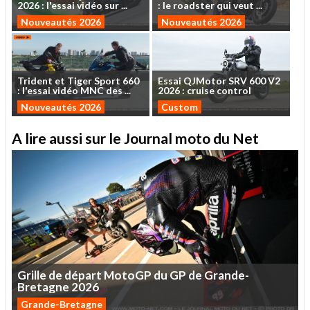
2026
:
l'essai
vidéo
sur
...
:
le
roadster
qui
veut
...
Nouveautés 2026
Nouveautés 2026
Trident
et
Tiger
Sport
660
Essai
QJMotor
SRV
600
V2
:
l'essai
vidéo
MNC
des
...
2026
:
cruise
control
Nouveautés 2026
Custom
A lire aussi sur le Journal moto du Net
Grille
de
départ
MotoGP
du
GP
de
Grande-
Bretagne
2026
Grande-Bretagne