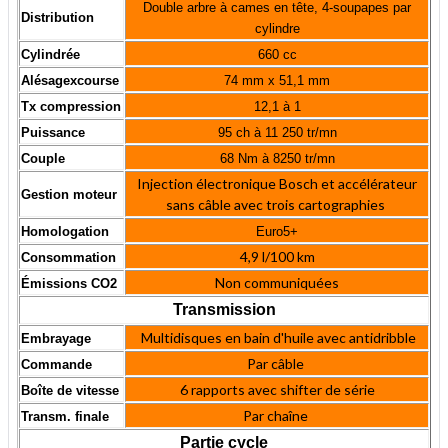
Double arbre à cames en tête, 4-soupapes par
Distribution
cylindre
Cylindrée
660 cc
Alésagexcourse
74 mm x 51
,1 mm
Tx compression
12,1 à 1
Puissance
95 ch à 11 250 tr/mn
Couple
68 Nm à 8250 tr/mn
Injection électronique Bosch et accélérateur
Gestion moteur
sans câble avec trois cartographies
Homologation
Euro5+
4,9 l/100 km
Consommation
Non communiquées
Émissions CO2
Transmission
Multidisques en bain d'huile avec antidribble
Embrayage
Par câble
Commande
6 rapports avec shifter de série
Boîte de vitesse
Par chaîne
Transm. finale
Partie cycle